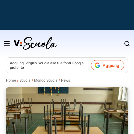
Salta
al
contenuto
Aggiungi
Virgilio Scuola
alle tue fonti Google
Aggiungi
preferite
v
Home
Scuola
Mondo Scuola
News
i