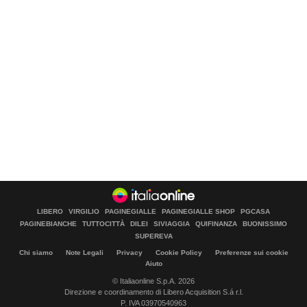
LIBERO
VIRGILIO
PAGINEGIALLE
PAGINEGIALLE SHOP
PGCASA
PAGINEBIANCHE
TUTTOCITTÀ
DILEI
SIVIAGGIA
QUIFINANZA
BUONISSIMO
SUPEREVA
Chi siamo
Note Legali
Privacy
Cookie Policy
Preferenze sui cookie
Aiuto
© Italiaonline S.p.A. 2026
Direzione e coordinamento di Libero Acquisition S.á r.l.
P. IVA 03970540963