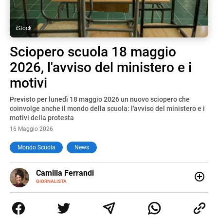
iStock
Sciopero scuola 18 maggio
2026, l'avviso del ministero e i
motivi
Previsto per lunedì 18 maggio 2026 un nuovo sciopero che
coinvolge anche il mondo della scuola: l'avviso del ministero e i
motivi della protesta
16 Maggio 2026
Mondo Scuola
News
E-
Camilla Ferrandi
MAIL
LINKEDIN
GIORNALISTA
Nata e cresciuta a Grosseto, sono una giornalista
pubblicista laureata in Scienze politiche. Nel 2016 decido
di trasformare la passione per la scrittura in un lavoro, e
da lì non mi sono più fermata. L’attualità è il mio pane