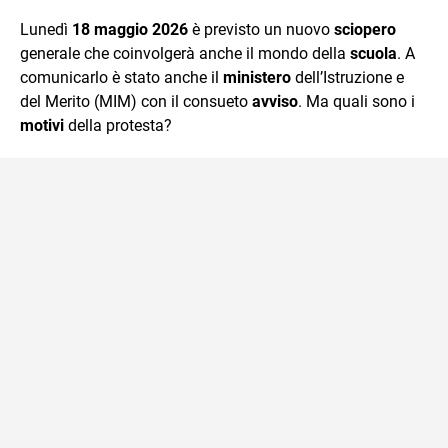
quotidiano, i libri la mia via per evadere e viaggiare con la
Lunedì
18 maggio 2026
è previsto un nuovo
sciopero
mente.
generale che coinvolgerà anche il mondo della
scuola
. A
comunicarlo è stato anche il
ministero
dell’Istruzione e
del Merito (MIM) con il consueto
avviso
. Ma quali sono i
motivi
della protesta?