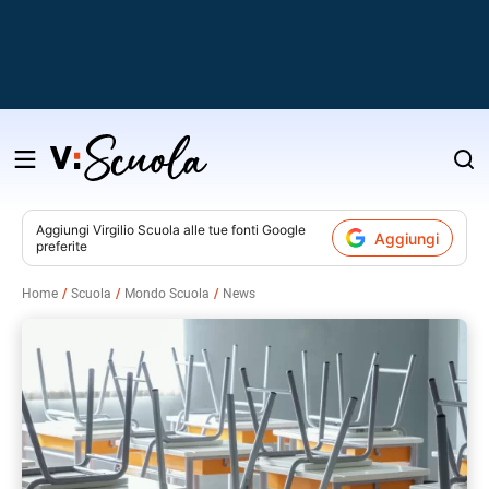
Salta
al
contenuto
Aggiungi
Virgilio Scuola
alle tue fonti Google
Aggiungi
preferite
v
Home
Scuola
Mondo Scuola
News
i