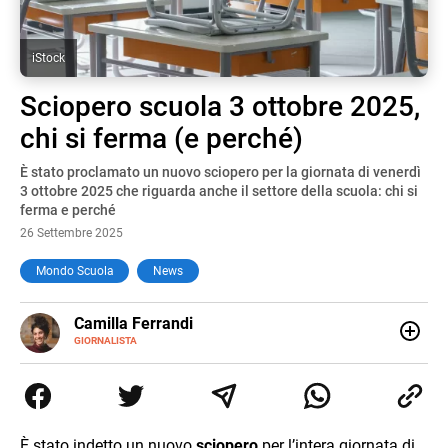
iStock
Sciopero scuola 3 ottobre 2025,
chi si ferma (e perché)
È stato proclamato un nuovo sciopero per la giornata di venerdì
3 ottobre 2025 che riguarda anche il settore della scuola: chi si
ferma e perché
26 Settembre 2025
Mondo Scuola
News
E-
Camilla Ferrandi
MAIL
LINKEDIN
GIORNALISTA
Nata e cresciuta a Grosseto, sono una giornalista
pubblicista laureata in Scienze politiche. Nel 2016 decido
di trasformare la passione per la scrittura in un lavoro, e
da lì non mi sono più fermata. L’attualità è il mio pane
quotidiano, i libri la mia via per evadere e viaggiare con la
È stato indetto un nuovo
sciopero
per l’intera giornata di