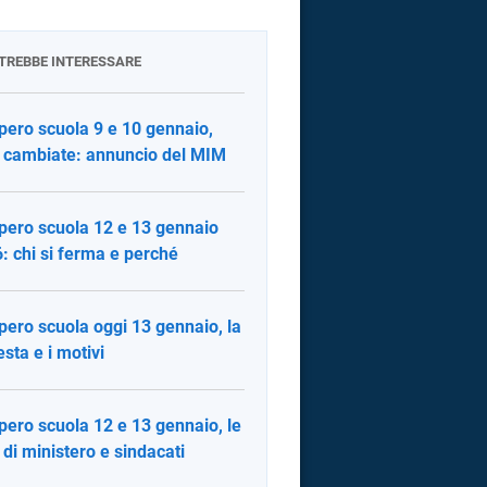
OTREBBE INTERESSARE
pero scuola 9 e 10 gennaio,
 cambiate: annuncio del MIM
pero scuola 12 e 13 gennaio
: chi si ferma e perché
pero scuola oggi 13 gennaio, la
esta e i motivi
pero scuola 12 e 13 gennaio, le
 di ministero e sindacati