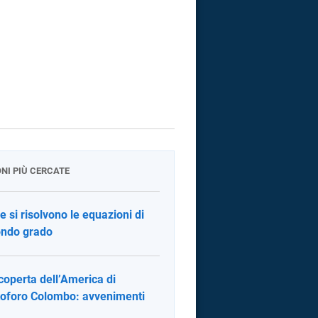
ONI PIÙ CERCATE
 si risolvono le equazioni di
ndo grado
coperta dell’America di
toforo Colombo: avvenimenti