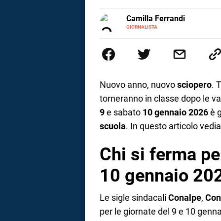
a
E-
Camilla Ferrandi
MAIL
LINKEDIN
GIORNALISTA
Nata e cresciuta a Grosseto, so
correnze
Nel 2016 decido di trasformare l
più fermata. L’attualità è il mio
la mente.
Nuovo anno, nuovo
sciopero
. 
torneranno in classe dopo le va
9
e sabato
10 gennaio 2026
è g
scuola
. In questo articolo ve
Chi si ferma pe
10 gennaio 20
Le sigle sindacali
Conalpe
,
Con
per le giornate del 9 e 10 genn