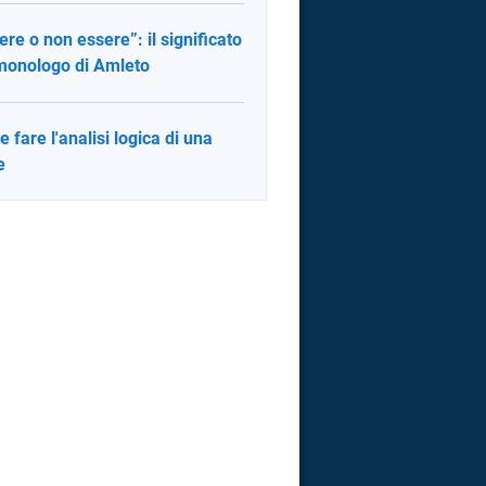
ere o non essere”: il significato
monologo di Amleto
 fare l'analisi logica di una
e