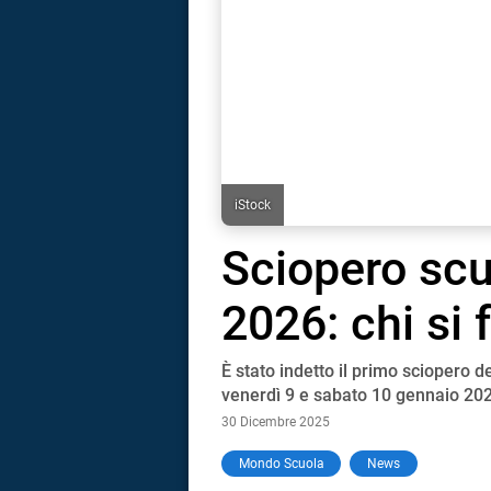
iStock
Sciopero scu
2026: chi si
È stato indetto il primo sciopero de
venerdì 9 e sabato 10 gennaio 202
30 Dicembre 2025
i
Mondo Scuola
News
tografico