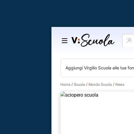
Cosa
Salta
vuoi
al
impar
contenuto
Aggiungi
Virgilio Scuola
alle tue fon
Home
Scuola
Mondo Scuola
News