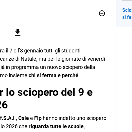
Scio
si f
no una giornalista pubblicista laureata in Scienze politiche.
a passione per la scrittura in un lavoro, e da lì non mi sono
 pane quotidiano, i libri la mia via per evadere e viaggiare con
Tra il 7 e l’8 gennaio tutti gli studenti
canze di Natale, ma per le giornate di venerdì
ià in programma un nuovo sciopero della
diamo insieme
chi si ferma e perché
.
r lo sciopero del 9 e
26
f.S.A.I
.,
Csle
e
Flp
hanno indetto uno sciopero
aio 2026 che
riguarda tutte le scuole
,