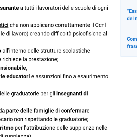
usurante
a tutti i lavoratori delle scuole di ogni
“Ess
del 
tici
che non applicano correttamente il Ccnl
e di lavoro) creando difficoltà psicofisiche al
Come
fras
o
all’interno delle strutture scolastiche
 richiede la prestazione;
ensionabile
;
ie educatori
e assunzioni fino a esaurimento
elle graduatorie per gli
insegnanti di
 da parte delle famiglie di confermare
cario non rispettando le graduatorie;
oritmo
per l’attribuzione delle supplenze nelle
di supplenza).