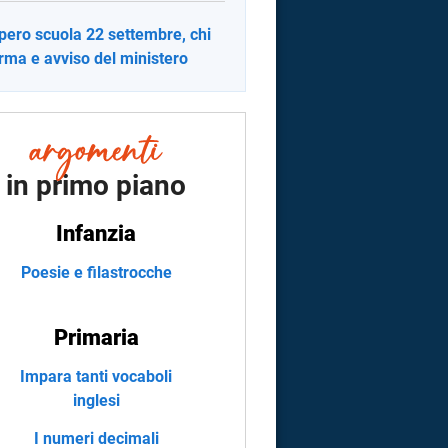
pero scuola 22 settembre, chi
erma e avviso del ministero
in primo piano
Infanzia
Poesie e filastrocche
Primaria
Impara tanti vocaboli
inglesi
I numeri decimali