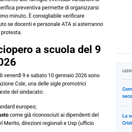
verifica preventiva permette di organizzarsi
timo minuto. È consigliabile verificare
ituto se docenti e personale ATA si asterranno
 protesta.
sciopero a scuola del 9
2026
LEZI
i venerdì 9 e sabato 10 gennaio 2026 sono
zione Csle, una delle sigle promotrici
Come
hieste del sindacato:
seco
andard europeo;
asto
come già riconosciuti ai dipendenti del
La s
l Merito, direzioni regionali e Usp (ufficio
Cris