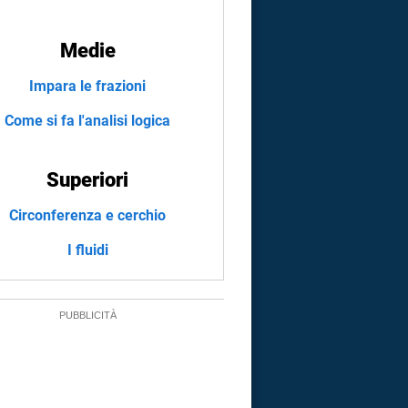
Medie
Impara le frazioni
Come si fa l'analisi logica
Superiori
Circonferenza e cerchio
I fluidi