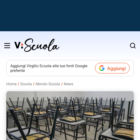
Salta
al
contenuto
Aggiungi
Virgilio Scuola
alle tue fonti Google
Aggiungi
preferite
v
Home
Scuola
Mondo Scuola
News
i