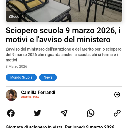
iStock
Sciopero scuola 9 marzo 2026, i
motivi e l'avviso del ministero
L'avviso del ministero dell'Istruzione e del Merito per lo sciopero
del 9 marzo 2026 che riguarda anche la scuola: chi si ferma e i
motivi
3 Marzo 2026
Mondo Scuola
News
E-
Camilla Ferrandi
MAIL
LINKEDIN
GIORNALISTA
Nata e cresciuta a Grosseto, sono una giornalista
pubblicista laureata in Scienze politiche. Nel 2016 decido
di trasformare la passione per la scrittura in un lavoro, e
da lì non mi sono più fermata. L’attualità è il mio pane
quotidiano, i libri la mia via per evadere e viaggiare con la
Giornata di
sciopero
in vista. Per lunedì
9 marzo 2026