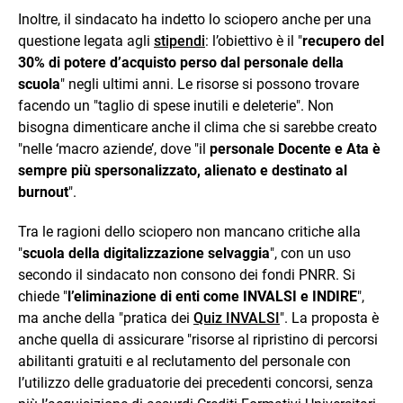
Inoltre, il sindacato ha indetto lo sciopero anche per una
questione legata agli
stipendi
: l’obiettivo è il "
recupero del
30% di potere d’acquisto perso dal personale della
scuola
" negli ultimi anni. Le risorse si possono trovare
facendo un "taglio di spese inutili e deleterie". Non
bisogna dimenticare anche il clima che si sarebbe creato
"nelle ‘macro aziende’, dove "il
personale Docente e Ata è
sempre più spersonalizzato, alienato e destinato al
burnout
".
Tra le ragioni dello sciopero non mancano critiche alla
"
scuola della digitalizzazione selvaggia
", con un uso
secondo il sindacato non consono dei fondi PNRR. Si
chiede "
l’eliminazione di enti come INVALSI e INDIRE
",
ma anche della "pratica dei
Quiz INVALSI
". La proposta è
anche quella di assicurare "risorse al ripristino di percorsi
abilitanti gratuiti e al reclutamento del personale con
l’utilizzo delle graduatorie dei precedenti concorsi, senza