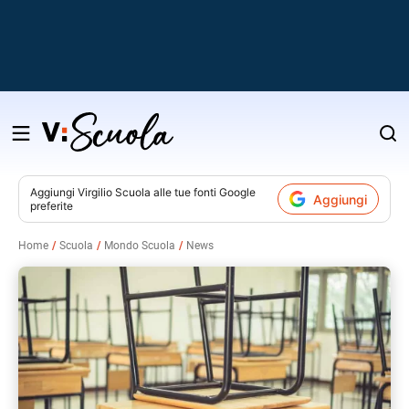
Salta
al
contenuto
Aggiungi
Virgilio Scuola
alle tue fonti Google
Aggiungi
preferite
v
Home
Scuola
Mondo Scuola
News
i