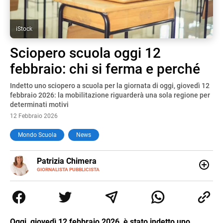
iStock
Sciopero scuola oggi 12
febbraio: chi si ferma e perché
Indetto uno sciopero a scuola per la giornata di oggi, giovedì 12
febbraio 2026: la mobilitazione riguarderà una sola regione per
determinati motivi
12 Febbraio 2026
Mondo Scuola
News
E-
Patrizia Chimera
MAIL
LINKEDIN
GIORNALISTA PUBBLICISTA
Giornalista pubblicista, è appassionata di sostenibilità e
cultura. Dopo la laurea in scienze della comunicazione ha
collaborato con grandi gruppi editoriali e agenzie di
comunicazione specializzandosi nella scrittura di articoli
sul mondo scolastico.
Oggi, giovedì 12 febbraio 2026, è stato indetto uno