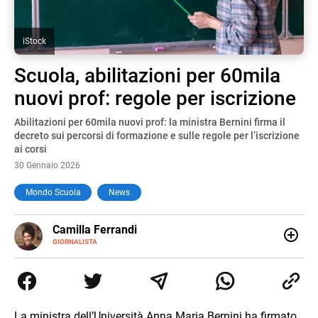
iStock
Scuola, abilitazioni per 60mila
nuovi prof: regole per iscrizione
Abilitazioni per 60mila nuovi prof: la ministra Bernini firma il
decreto sui percorsi di formazione e sulle regole per l’iscrizione
ai corsi
30 Gennaio 2026
Mondo Scuola
News
E-
Camilla Ferrandi
MAIL
LINKEDIN
GIORNALISTA
Nata e cresciuta a Grosseto, sono una giornalista
pubblicista laureata in Scienze politiche. Nel 2016 decido
di trasformare la passione per la scrittura in un lavoro, e
da lì non mi sono più fermata. L’attualità è il mio pane
quotidiano, i libri la mia via per evadere e viaggiare con la
La ministra dell’Università Anna Maria Bernini ha firmato