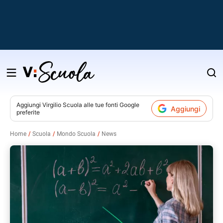
Salta
al
contenuto
Aggiungi
Virgilio Scuola
alle tue fonti Google
Aggiungi
preferite
v
Home
Scuola
Mondo Scuola
News
i