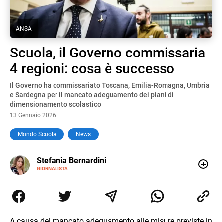
ANSA
Scuola, il Governo commissaria
4 regioni: cosa è successo
Il Governo ha commissariato Toscana, Emilia-Romagna, Umbria
e Sardegna per il mancato adeguamento dei piani di
dimensionamento scolastico
13 Gennaio 2026
Mondo Scuola
News
E-
Stefania Bernardini
MAIL
GIORNALISTA
Giornalista professionista dal 2012, ha collaborato con le
principali testate nazionali. Ha scritto e realizzato servizi
Tv di cronaca, politica, scuola, economia e spettacolo. Ha
esperienze nella redazione di testate giornalistiche online
e Tv e lavora anche nell’ambito social
A causa del mancato adeguamento alle misure previste in