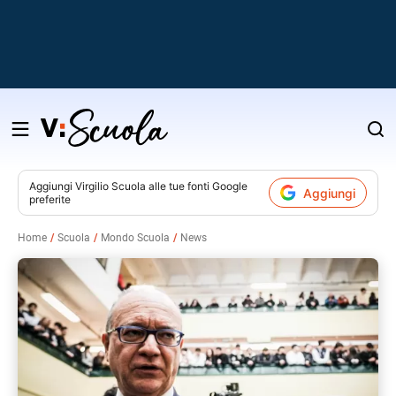
Salta
al
contenuto
Aggiungi
Virgilio Scuola
alle tue fonti Google
Aggiungi
preferite
v
Home
Scuola
Mondo Scuola
News
i