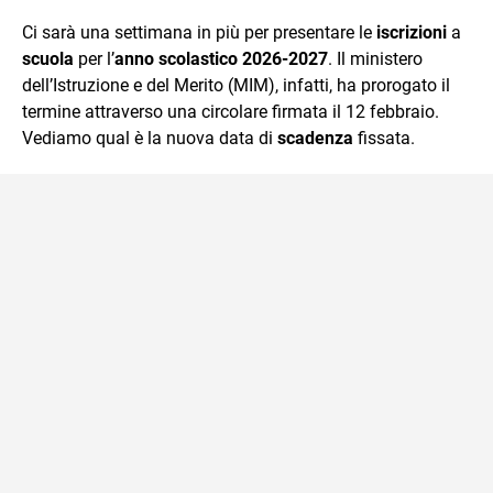
quotidiano, i libri la mia via per evadere e viaggiare con la
Ci sarà una settimana in più per presentare le
iscrizioni
a
mente.
scuola
per l’
anno scolastico 2026-2027
. Il ministero
dell’Istruzione e del Merito (MIM), infatti, ha prorogato il
termine attraverso una circolare firmata il 12 febbraio.
Vediamo qual è la nuova data di
scadenza
fissata.