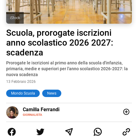
iStock
Scuola, prorogate iscrizioni
anno scolastico 2026 2027:
scadenza
Prorogate le iscrizioni al primo anno della scuola d'infanzia,
primaria, medie e superiori per l'anno scolastico 2026-2027: la
nuova scadenza
13 Febbraio 2026
Mondo Scuola
News
E-
Camilla Ferrandi
MAIL
LINKEDIN
GIORNALISTA
Nata e cresciuta a Grosseto, sono una giornalista
pubblicista laureata in Scienze politiche. Nel 2016 decido
di trasformare la passione per la scrittura in un lavoro, e
da lì non mi sono più fermata. L’attualità è il mio pane