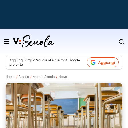
Salta
al
contenuto
Aggiungi
Virgilio Scuola
alle tue fonti Google
Aggiungi
preferite
v
Home
Scuola
Mondo Scuola
News
i