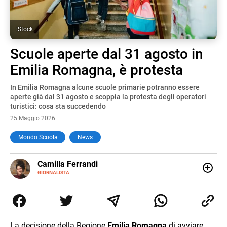
iStock
Scuole aperte dal 31 agosto in
Emilia Romagna, è protesta
In Emilia Romagna alcune scuole primarie potranno essere
aperte già dal 31 agosto e scoppia la protesta degli operatori
turistici: cosa sta succedendo
25 Maggio 2026
Mondo Scuola
News
E-
Camilla Ferrandi
MAIL
LINKEDIN
GIORNALISTA
Nata e cresciuta a Grosseto, sono una giornalista
pubblicista laureata in Scienze politiche. Nel 2016 decido
di trasformare la passione per la scrittura in un lavoro, e
da lì non mi sono più fermata. L’attualità è il mio pane
quotidiano, i libri la mia via per evadere e viaggiare con la
La decisione della Regione
Emilia Romagna
di avviare