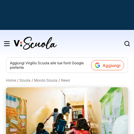
Salta
al
contenuto
Aggiungi
Virgilio Scuola
alle tue fonti Google
Aggiungi
preferite
v
Home
Scuola
Mondo Scuola
News
i