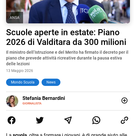
ANSA
Scuole aperte in estate: Piano
2026 di Valditara da 300 milioni
Il ministro dell’Istruzione e del Merito ha firmato il decreto per il
piano che prevede attività ricreative durante la pausa estiva
delle lezioni
13 Maggio 2026
Mondo Scuola
News
E-
Stefania Bernardini
MAIL
GIORNALISTA
Giornalista professionista dal 2012, ha collaborato con le
principali testate nazionali. Ha scritto e realizzato servizi
Tv di cronaca, politica, scuola, economia e spettacolo. Ha
esperienze nella redazione di testate giornalistiche online
e Tv e lavora anche nell’ambito social
La
scuola
, oltre a formare i giovani, è di grande aiuto alle