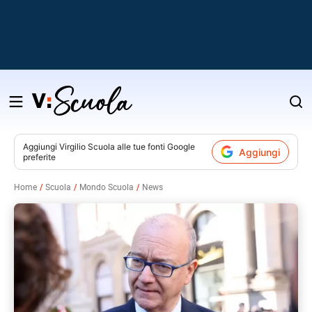
Salta
al
contenuto
Aggiungi
Virgilio Scuola
alle tue fonti Google
Aggiungi
preferite
v
Home
Scuola
Mondo Scuola
News
i