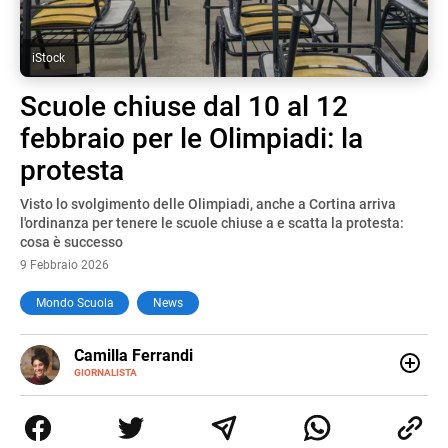
iStock
Scuole chiuse dal 10 al 12
febbraio per le Olimpiadi: la
protesta
Visto lo svolgimento delle Olimpiadi, anche a Cortina arriva
l'ordinanza per tenere le scuole chiuse a e scatta la protesta:
cosa è successo
9 Febbraio 2026
Mondo Scuola
News
E-
Camilla Ferrandi
MAIL
LINKEDIN
GIORNALISTA
Nata e cresciuta a Grosseto, sono una giornalista
pubblicista laureata in Scienze politiche. Nel 2016 decido
di trasformare la passione per la scrittura in un lavoro, e
da lì non mi sono più fermata. L’attualità è il mio pane