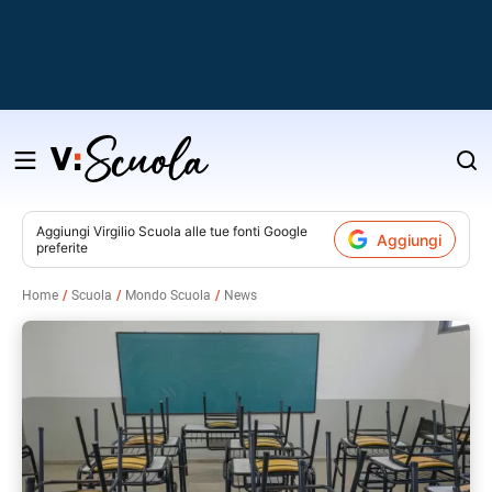
Salta
al
contenuto
Aggiungi
Virgilio Scuola
alle tue fonti Google
Aggiungi
preferite
v
Home
Scuola
Mondo Scuola
News
i