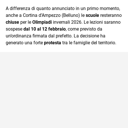
quotidiano, i libri la mia via per evadere e viaggiare con la
A differenza di quanto annunciato in un primo momento,
mente.
anche a Cortina d’Ampezzo (Belluno) le
scuole
resteranno
chiuse
per le
Olimpiadi
invernali 2026. Le lezioni saranno
sospese
dal 10 al 12 febbraio
, come previsto da
un’ordinanza firmata dal prefetto. La decisione ha
generato una forte
protesta
tra le famiglie del territorio.