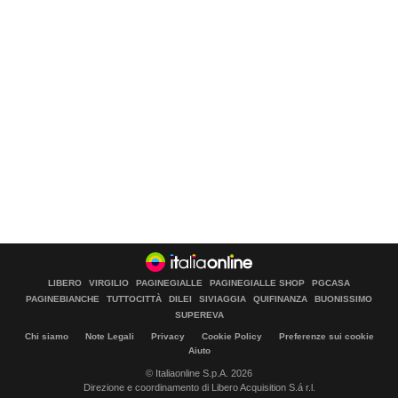
LIBERO
VIRGILIO
PAGINEGIALLE
PAGINEGIALLE SHOP
PGCASA
PAGINEBIANCHE
TUTTOCITTÀ
DILEI
SIVIAGGIA
QUIFINANZA
BUONISSIMO
SUPEREVA
Chi siamo
Note Legali
Privacy
Cookie Policy
Preferenze sui cookie
Aiuto
© Italiaonline S.p.A. 2026
Direzione e coordinamento di Libero Acquisition S.á r.l.