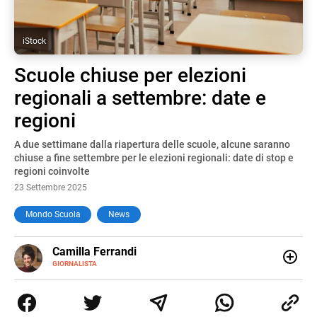
iStock
Scuole chiuse per elezioni
regionali a settembre: date e
regioni
A due settimane dalla riapertura delle scuole, alcune saranno
chiuse a fine settembre per le elezioni regionali: date di stop e
regioni coinvolte
23 Settembre 2025
Mondo Scuola
News
E-
Camilla Ferrandi
MAIL
LINKEDIN
GIORNALISTA
Nata e cresciuta a Grosseto, sono una giornalista
pubblicista laureata in Scienze politiche. Nel 2016 decido
di trasformare la passione per la scrittura in un lavoro, e
da lì non mi sono più fermata. L’attualità è il mio pane