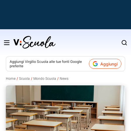
Salta
al
contenuto
Aggiungi
Virgilio Scuola
alle tue fonti Google
Aggiungi
preferite
v
Home
Scuola
Mondo Scuola
News
i