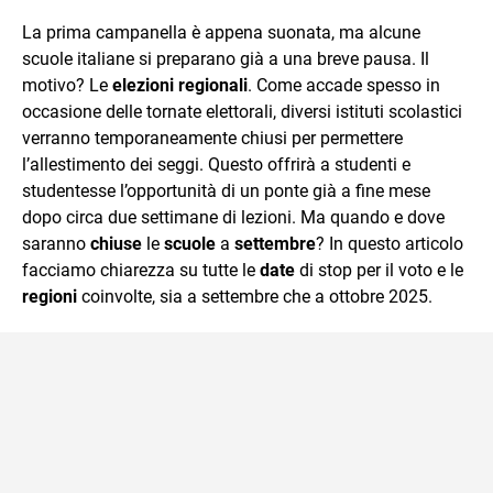
quotidiano, i libri la mia via per evadere e viaggiare con la
La prima campanella è appena suonata, ma alcune
mente.
scuole italiane si preparano già a una breve pausa. Il
motivo? Le
elezioni regionali
. Come accade spesso in
occasione delle tornate elettorali, diversi istituti scolastici
verranno temporaneamente chiusi per permettere
l’allestimento dei seggi. Questo offrirà a studenti e
studentesse l’opportunità di un ponte già a fine mese
dopo circa due settimane di lezioni. Ma quando e dove
saranno
chiuse
le
scuole
a
settembre
? In questo articolo
facciamo chiarezza su tutte le
date
di stop per il voto e le
regioni
coinvolte, sia a settembre che a ottobre 2025.