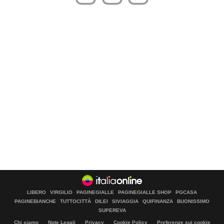
LIBERO
VIRGILIO
PAGINEGIALLE
PAGINEGIALLE SHOP
PGCASA
PAGINEBIANCHE
TUTTOCITTÀ
DILEI
SIVIAGGIA
QUIFINANZA
BUONISSIMO
SUPEREVA
Chi siamo
Note Legali
Privacy
Cookie Policy
Preferenze sui cookie