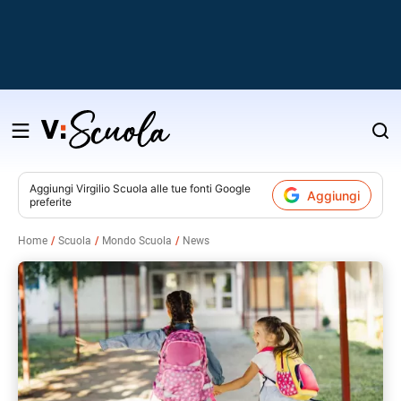
Salta
al
contenuto
Aggiungi
Virgilio Scuola
alle tue fonti Google
Aggiungi
preferite
v
Home
Scuola
Mondo Scuola
News
i