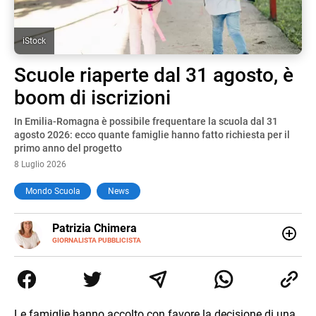
iStock
Scuole riaperte dal 31 agosto, è
boom di iscrizioni
In Emilia-Romagna è possibile frequentare la scuola dal 31
agosto 2026: ecco quante famiglie hanno fatto richiesta per il
primo anno del progetto
8 Luglio 2026
Mondo Scuola
News
E-
Patrizia Chimera
MAIL
LINKEDIN
GIORNALISTA PUBBLICISTA
Giornalista pubblicista, è appassionata di sostenibilità e
cultura. Dopo la laurea in scienze della comunicazione ha
collaborato con grandi gruppi editoriali e agenzie di
comunicazione specializzandosi nella scrittura di articoli
sul mondo scolastico.
Le famiglie hanno accolto con favore la decisione di una