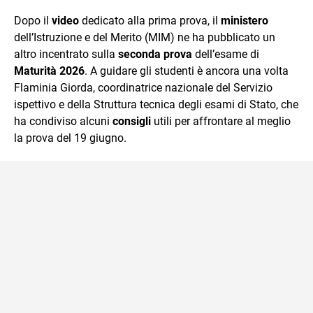
quotidiano, i libri la mia via per evadere e viaggiare con la
Dopo il
video
dedicato alla prima prova, il
ministero
mente.
dell’Istruzione e del Merito (MIM) ne ha pubblicato un
altro incentrato sulla
seconda prova
dell’esame di
Maturità 2026
. A guidare gli studenti è ancora una volta
Flaminia Giorda, coordinatrice nazionale del Servizio
ispettivo e della Struttura tecnica degli esami di Stato, che
ha condiviso alcuni
consigli
utili per affrontare al meglio
la prova del 19 giugno.