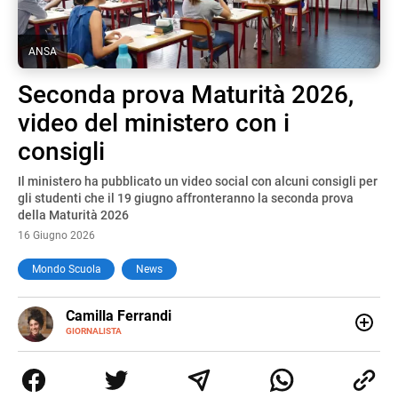
ANSA
Seconda prova Maturità 2026,
video del ministero con i
consigli
Il ministero ha pubblicato un video social con alcuni consigli per
gli studenti che il 19 giugno affronteranno la seconda prova
della Maturità 2026
16 Giugno 2026
Mondo Scuola
News
E-
Camilla Ferrandi
MAIL
LINKEDIN
GIORNALISTA
Nata e cresciuta a Grosseto, sono una giornalista
pubblicista laureata in Scienze politiche. Nel 2016 decido
di trasformare la passione per la scrittura in un lavoro, e
da lì non mi sono più fermata. L’attualità è il mio pane