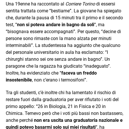
Una 19enne ha raccontato al
Corriere Torino
di essersi
sentita trattata come “bestiame”. La giovane ha spiegato
che, durante la pausa di 15 minuti tra il primo e il secondo
test, “
non si poteva andare in bagno da soli
“, ma
“bisognava essere accompagnati”. Per questo, “decine di
persone sono rimaste con la mano alzata per minuti
interminabili”. La studentessa ha aggiunto che qualcuno
del personale universitario in aula ha esclamato: “I
chirurghi stanno sei ore senza andare in bagno”. Un
paragone che la ragazza ha giudicato “inadeguato”.
Inoltre, ha evidenziato che “
faceva un freddo
insostenibile
, non c’erano i termosifoni”.
Tra gli studenti, c’è inoltre chi ha lamentato il rischio di
restare fuori dalla graduatoria per aver rifiutato i voti del
primo appello: “26 in Biologia, 21 in Fisica e 20 in
Chimica. Temevo però che i voti più bassi non bastassero,
anche perché
non era uscita una graduatoria nazionale e
quindi potevo basarmi solo sui miei risultati
“, ha