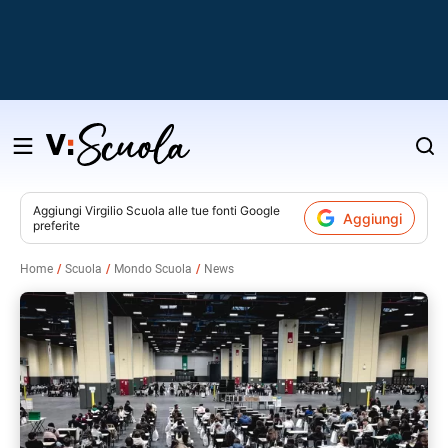
Salta
al
contenuto
Aggiungi
Virgilio Scuola
alle tue fonti Google
Aggiungi
preferite
v
Home
Scuola
Mondo Scuola
News
i