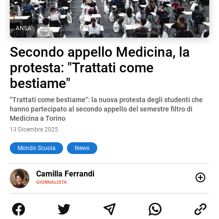
ANSA
Secondo appello Medicina, la
protesta: "Trattati come
bestiame"
"Trattati come bestiame": la nuova protesta degli studenti che
hanno partecipato al secondo appello del semestre filtro di
Medicina a Torino
13 Dicembre 2025
Mondo Scuola
News
E-
Camilla Ferrandi
MAIL
LINKEDIN
GIORNALISTA
Nata e cresciuta a Grosseto, sono una giornalista
pubblicista laureata in Scienze politiche. Nel 2016 decido
di trasformare la passione per la scrittura in un lavoro, e
da lì non mi sono più fermata. L’attualità è il mio pane