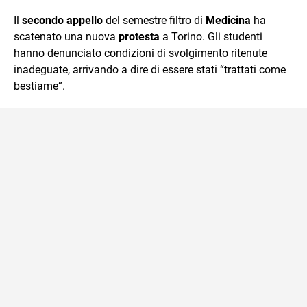
quotidiano, i libri la mia via per evadere e viaggiare con la
Il
secondo appello
del semestre filtro di
Medicina
ha
mente.
scatenato una nuova
protesta
a Torino. Gli studenti
hanno denunciato condizioni di svolgimento ritenute
inadeguate, arrivando a dire di essere stati “trattati come
bestiame”.