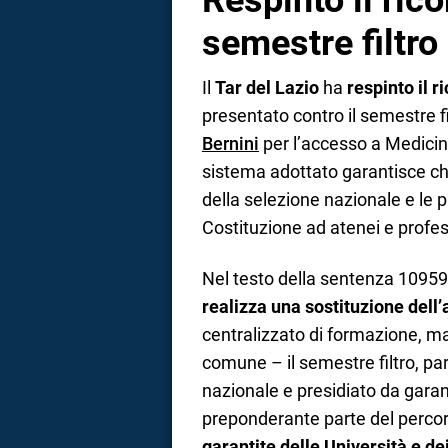
Respinto il rico
semestre filtro
Il
Tar del Lazio
ha
respinto il r
presentato contro il semestre fi
Bernini
per l’accesso a Medicina
sistema adottato garantisce ch
della selezione nazionale e le 
Costituzione ad atenei e profes
Nel testo della sentenza 10959
realizza una sostituzione dell
centralizzato di formazione, m
comune – il semestre filtro, pa
nazionale e presidiato da garanz
preponderante parte del percors
garantite delle Università e de