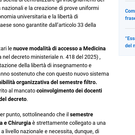
s nazionali e la creazione di prove uniformi
Come
nomia universitaria e la libertà di
fras
ese sono garantite dall’articolo 33 della
“Ess
del 
tari le
nuove modalità di accesso a Medicina
ta nel decreto ministeriale n. 418 del 2025) ,
azione della libertà di insegnamento e
 hanno sostenuto che con questo nuovo sistema
ibilità organizzativa del semestre filtro.
rito al mancato
coinvolgimento dei docenti
del decreto
.
per punto, sottolineando che il
semestre
a e Chirurgia
è strettamente collegato a una
a livello nazionale e necessita, dunque, di