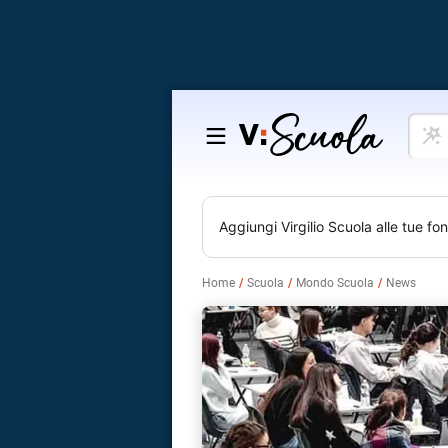
Cosa
Salta
vuoi
al
impar
contenuto
Aggiungi
Virgilio Scuola
alle tue fon
Home
Scuola
Mondo Scuola
News