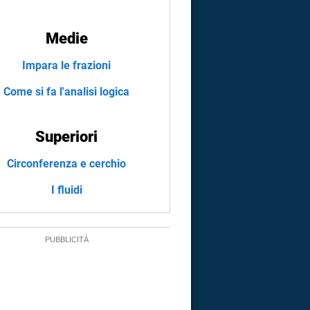
Medie
Impara le frazioni
Come si fa l'analisi logica
Superiori
Circonferenza e cerchio
I fluidi