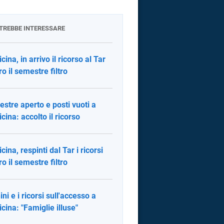
OTREBBE INTERESSARE
ina, in arrivo il ricorso al Tar
ro il semestre filtro
stre aperto e posti vuoti a
cina: accolto il ricorso
cina, respinti dal Tar i ricorsi
ro il semestre filtro
ini e i ricorsi sull'accesso a
cina: "Famiglie illuse"