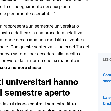
ibertà di insegnamento nei suoi plurimi
 e pienamente esercitabili".
n rappresenta un semestre universitario
ttività didattica sia una procedura selettiva
a rende necessaria una modalità di verifica
ionale. Con queste sentenza i giudici del Tar del
l nuovo sistema per accedere alla facoltà di
LEZI
previsto dalla riforma che ha mandato in
resso a numero chiuso
.
Come
i universitari hanno
seco
ul semestre aperto
La s
ondava il
ricorso contro il semestre filtro
:
Cris
la scelta di centralizzare gli insegnamenti del