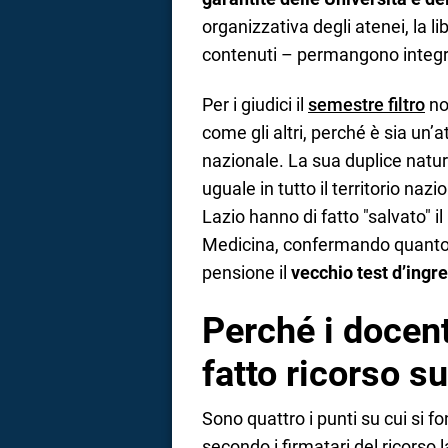
organizzativa degli atenei, la l
contenuti – permangono integre
Per i giudici il
semestre filtro
no
come gli altri, perché è sia un’a
nazionale. La sua duplice natur
uguale in tutto il territorio naz
Lazio hanno di fatto "salvato" i
Medicina, confermando quanto 
pensione il
vecchio test d’ing
Perché i docent
fatto ricorso s
Sono quattro i punti su cui si f
secondo i firmatari del ricorso 