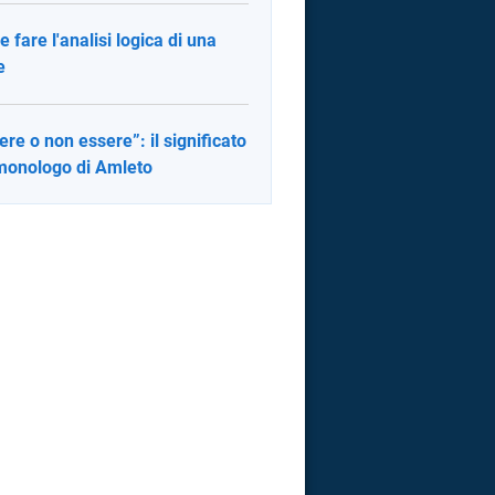
 fare l'analisi logica di una
e
ere o non essere”: il significato
monologo di Amleto