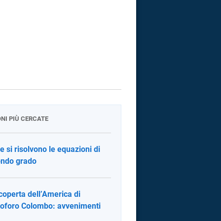
ONI PIÙ CERCATE
 si risolvono le equazioni di
ndo grado
coperta dell’America di
toforo Colombo: avvenimenti