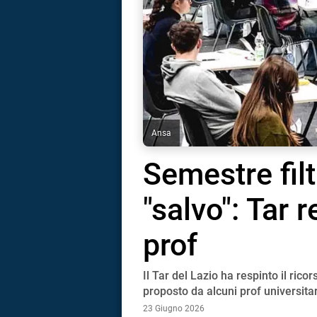
Ansa
Semestre fil
"salvo": Tar 
prof
Il Tar del Lazio ha respinto il ric
i
proposto da alcuni prof universitar
23 Giugno 2026
tografico