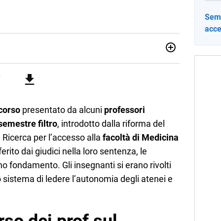
Seme
acce
sionata di sostenibilità e cultura. Dopo la laurea in scienze
ato con grandi gruppi editoriali e agenzie di
nella scrittura di articoli sul mondo scolastico.
icorso
presentato da alcuni
professori
semestre filtro
, introdotto dalla riforma del
a Ricerca per l’accesso alla
facoltà di Medicina
erito dai giudici nella loro sentenza, le
no fondamento. Gli insegnanti si erano rivolti
 sistema di ledere l’autonomia degli atenei e