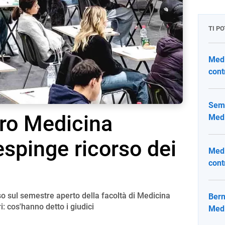
TI P
Medic
cont
Seme
tro Medicina
Medi
respinge ricorso dei
Medi
cont
orso sul semestre aperto della facoltà di Medicina
Bern
i: cos'hanno detto i giudici
Medi