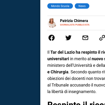
Mondo Scuola
News
a
correnze
E-
Patrizia Chimera
MAIL
LINKEDIN
GIORNALISTA PUBBLICISTA
Giornalista pubblicista, è appas
della comunicazione ha collabor
comunicazione specializzandosi 
Il
Tar del Lazio ha respinto il r
universitari
in merito al
nuovo 
ministero dell’Università e dell
e Chirurgia
. Secondo quanto rif
obiezioni dei docenti non trova
al Tribunale accusando il nuovo
la libertà di insegnamento.