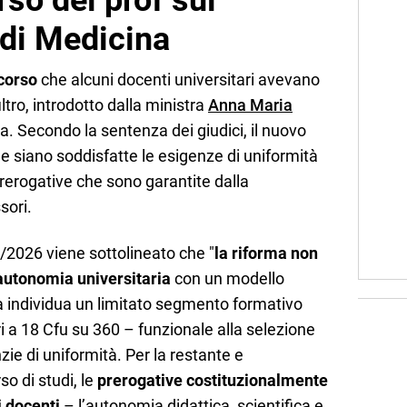
rso dei prof sul
 di Medicina
icorso
che alcuni docenti universitari avevano
ltro, introdotto dalla ministra
Anna Maria
. Secondo la sentenza dei giudici, il nuovo
e siano soddisfatte le esigenze di uniformità
prerogative che sono garantite dalla
sori.
/2026 viene sottolineato che "
la riforma non
’autonomia universitaria
con un modello
a individua un limitato segmento formativo
ri a 18 Cfu su 360 – funzionale alla selezione
ie di uniformità. Per la restante e
o di studi, le
prerogative costituzionalmente
i docenti
– l’autonomia didattica, scientifica e