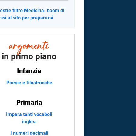
stre filtro Medicina: boom di
ssi al sito per prepararsi
in primo piano
Infanzia
Poesie e filastrocche
Primaria
Impara tanti vocaboli
inglesi
I numeri decimali