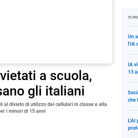
TI P
Un a
l'IA 
IA v
ietati a scuola,
13 a
no gli italiani
Soci
che l
al divieto di utilizzo dei cellulari in classe e alla
er i minori di 15 anni
L'AI
prof