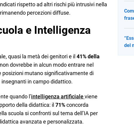
cati rispetto ad altri rischi più intrusivi nella
Come
r rimanendo percezioni diffuse.
fras
cuola e Intelligenza
“Ess
del 
ale, quasi la metà dei genitori e il
41% della
 non dovrebbe in alcun modo entrare nel
e posizioni mutano significativamente di
li insegnanti in campo didattico.
nte quando l’
intelligenza artificiale
viene
orto della didattica: il
71%
concorda
la scuola si confronti sul tema dell’IA per
 didattica avanzata e personalizzata.