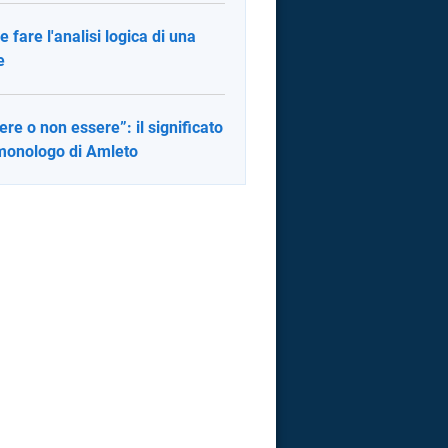
 fare l'analisi logica di una
e
ere o non essere”: il significato
monologo di Amleto