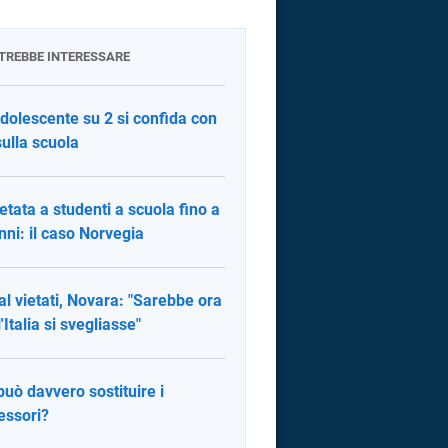
OTREBBE INTERESSARE
dolescente su 2 si confida con
sulla scuola
ietata a studenti a scuola fino a
nni: il caso Norvegia
al vietati, Novara: "Sarebbe ora
'Italia si svegliasse"
 può davvero sostituire i
essori?