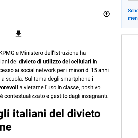
Sche
ment
012, ha collaborato con le principali testate nazionali. Ha
di cronaca, politica, scuola, economia e spettacolo. Ha
state giornalistiche online e Tv e lavora anche nell’ambito
KPMG e Ministero dell’Istruzione ha
iani del
divieto di utilizzo dei cellulari
in
ccesso ai social network per i minori di 15 anni
IA) a scuola. Sul tema degli smartphone i
vorevoli
a vietarne l’uso in classe, positivo
o è contestualizzato e gestito dagli insegnanti.
i italiani del divieto
one