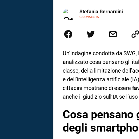
a
E-
Stefania Bernardini
MAIL
GIORNALISTA
Giornalista professionista dal 2
correnze
scritto e realizzato servizi Tv 
esperienze nella redazione di te
social
Un’indagine condotta da SWG, 
analizzato cosa pensano gli ital
classe, della limitazione dell’a
e dell’intelligenza artificiale (
cittadini mostrano di essere
fa
anche il giudizio sull’IA se l’us
Cosa pensano gl
degli smartph