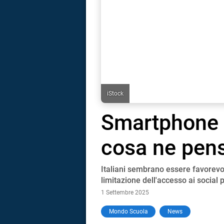
iStock
Smartphone v
cosa ne pensa
Italiani sembrano essere favorevoli 
limitazione dell'accesso ai social p
1 Settembre 2025
i
Mondo Scuola
News
tografico