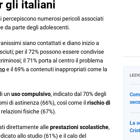
gli italiani
ani percepiscono numerosi pericoli associati
re da parte degli adolescenti.
ovanissimi siano contattati e diano inizio a
ciuti; per il 72% possono essere condivise
riminosi; il 71% porta al centro il problema
mo
e il 69% a contenuti inappropriati come la
LEZI
di un
uso compulsivo
, indicato dal 70% degli
Come
seco
ntomi di astinenza (66%), così come il
rischio di
 relazioni fisiche (67%).
La s
ati direttamente alle
prestazioni scolastiche
,
Cris
cato allo studio (61%) e il calo del