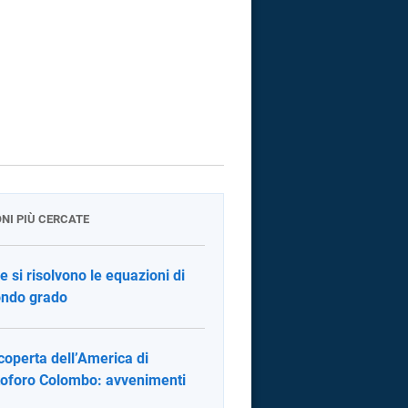
ONI PIÙ CERCATE
 si risolvono le equazioni di
ndo grado
coperta dell’America di
toforo Colombo: avvenimenti