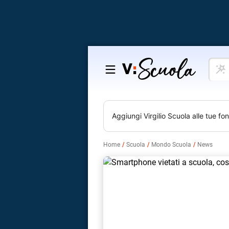
Cosa
Salta
vuoi
al
impar
contenuto
Aggiungi
Virgilio Scuola
alle tue fon
Home
Scuola
Mondo Scuola
News