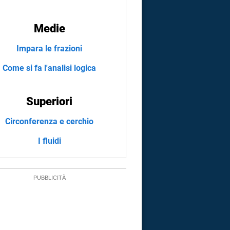
Medie
Impara le frazioni
Come si fa l'analisi logica
Superiori
Circonferenza e cerchio
I fluidi