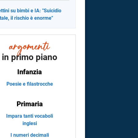
ttini su bimbi e IA: "Suicidio
ale, il rischio è enorme"
in primo piano
Infanzia
Poesie e filastrocche
Primaria
Impara tanti vocaboli
inglesi
I numeri decimali