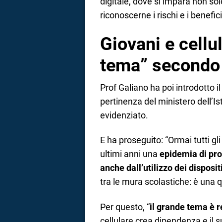
digitale, dove si impara non so
riconoscerne i rischi e i benefici
Giovani e cellul
tema” secondo 
Prof Galiano ha poi introdotto i
pertinenza del ministero dell’Is
evidenziato.
E ha proseguito: “Ormai tutti gli
ultimi anni una
epidemia di pro
anche dall’utilizzo dei disposit
tra le mura scolastiche: è una 
Per questo, “
il grande tema è r
cellulare crea dipendenza e il s