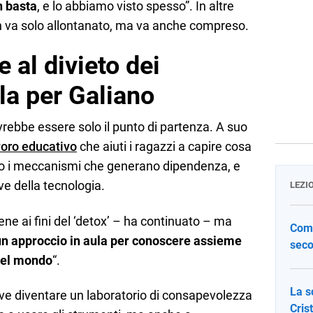
n basta
, e lo abbiamo visto spesso”. In altre
 non va solo allontanato, ma va anche compreso.
 al divieto dei
ola per Galiano
ovrebbe essere solo il punto di partenza. A suo
voro educativo
che aiuti i ragazzi a capire cosa
ono i meccanismi che generano dipendenza, e
ive della tecnologia.
LEZI
bene ai fini del ‘detox’ – ha continuato – ma
Come
un approccio in aula per conoscere assieme
seco
quel mondo
“.
La s
ve diventare un laboratorio di consapevolezza
Cris