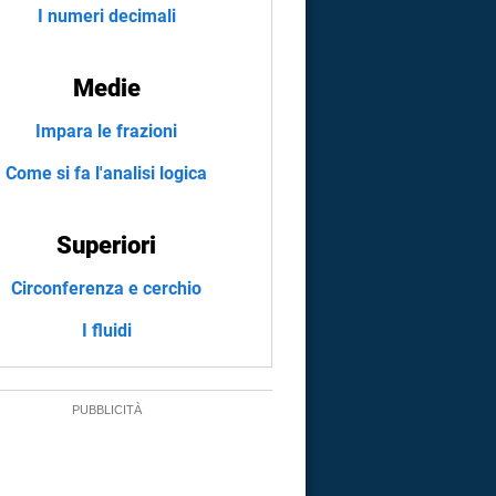
I numeri decimali
Medie
Impara le frazioni
Come si fa l'analisi logica
Superiori
Circonferenza e cerchio
I fluidi