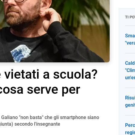
TI P
Smar
"ver
Cald
vietati a scuola?
"Cli
un'e
cosa serve per
Risu
geni
co Galiano "non basta" che gli smartphone siano
ggiunta) secondo l'insegnante
Perc
regi