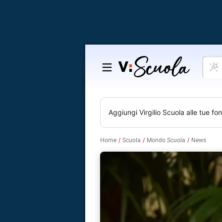
Cosa
Salta
vuoi
al
impar
contenuto
Aggiungi
Virgilio Scuola
alle tue fon
Home
Scuola
Mondo Scuola
News