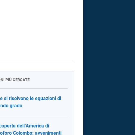
ONI PIÙ CERCATE
 si risolvono le equazioni di
ndo grado
coperta dell’America di
toforo Colombo: avvenimenti