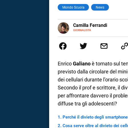
Mondo Scuola
News
a
correnze
E-
Camilla Ferrandi
MAIL
LINKEDIN
GIORNALISTA
Nata e cresciuta a Grosseto, so
Nel 2016 decido di trasformare l
più fermata. L’attualità è il mio
la mente.
Enrico
Galiano
è tornato sul te
previsto dalla circolare del min
dei cellulari durante l’orario sco
Secondo il prof e scrittore, il div
per affrontare davvero il probl
diffuse tra gli adolescenti?
Perché il divieto degli smartphone
Cosa serve oltre al divieto dei cell