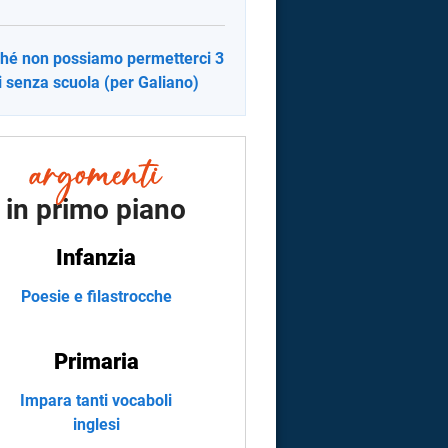
hé non possiamo permetterci 3
 senza scuola (per Galiano)
in primo piano
Infanzia
Poesie e filastrocche
Primaria
Impara tanti vocaboli
inglesi