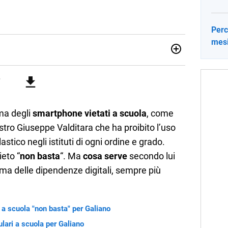
Perc
mesi
no una giornalista pubblicista laureata in Scienze politiche.
a passione per la scrittura in un lavoro, e da lì non mi sono
 pane quotidiano, i libri la mia via per evadere e viaggiare con
ma degli
smartphone vietati a scuola
, come
istro Giuseppe Valditara che ha proibito l’uso
lastico negli istituti di ogni ordine e grado.
ieto “
non basta
“. Ma
cosa serve
secondo lui
ema delle dipendenze digitali, sempre più
 a scuola "non basta" per Galiano
ulari a scuola per Galiano