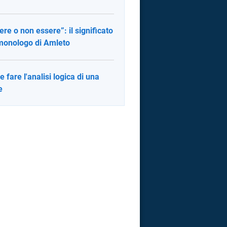
ere o non essere”: il significato
monologo di Amleto
 fare l'analisi logica di una
e