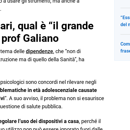
lo a usare gli strumenti, ma anche a
.
“Ess
ari, qual è “il grande
del 
prof Galiano
Come
l tema delle
dipendenze
, che “non di
fras
truzione ma di quello della Sanità”, ha
 psicologici sono concordi nel rilevare negli
blematiche in età adolescenziale causate
ivi
“. A suo avviso, il problema non si esaurisce
questione di salute pubblica.
egolare l’uso dei dispositivi a casa
, perché il
uo utilizzo non può essere ignorato fuori dalle