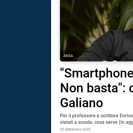
ANSA
"Smartphone 
Non basta": 
Galiano
Per il professore e scrittore Enri
i
vietati a scuola: cosa serve (in a
29 Settembre 2025
tografico