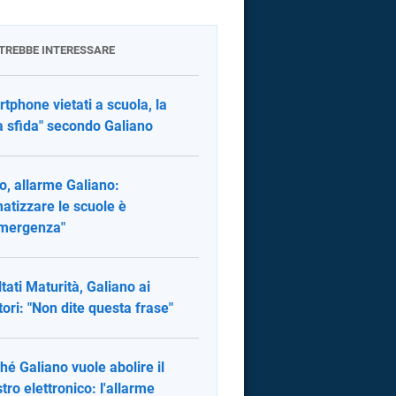
OTREBBE INTERESSARE
tphone vietati a scuola, la
a sfida" secondo Galiano
o, allarme Galiano:
matizzare le scuole è
mergenza"
ltati Maturità, Galiano ai
tori: "Non dite questa frase"
hé Galiano vuole abolire il
stro elettronico: l'allarme