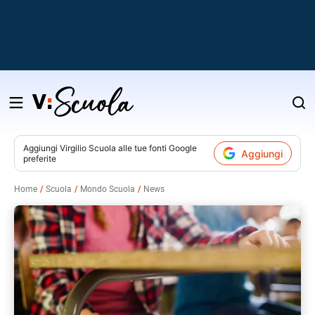
Salta
al
contenuto
Aggiungi
Virgilio Scuola
alle tue fonti Google
Aggiungi
preferite
v
Home
Scuola
Mondo Scuola
News
i