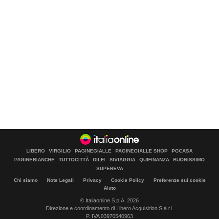
LIBERO
VIRGILIO
PAGINEGIALLE
PAGINEGIALLE SHOP
PGCASA
PAGINEBIANCHE
TUTTOCITTÀ
DILEI
SIVIAGGIA
QUIFINANZA
BUONISSIMO
SUPEREVA
Chi siamo
Note Legali
Privacy
Cookie Policy
Preferenze sui cookie
Aiuto
© Italiaonline S.p.A. 2026
Direzione e coordinamento di Libero Acquisition S.á r.l.
P. IVA 03970540963