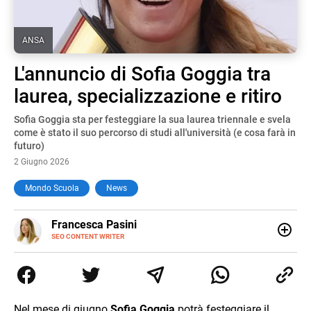
ANSA
L'annuncio di Sofia Goggia tra
laurea, specializzazione e ritiro
Sofia Goggia sta per festeggiare la sua laurea triennale e svela
come è stato il suo percorso di studi all'università (e cosa farà in
futuro)
2 Giugno 2026
Mondo Scuola
News
E-
Francesca Pasini
MAIL
SEO CONTENT WRITER
Content Writer laureata in Economia e Gestione delle Arti
e delle Attività Culturali, vivo tra l'Italia e la Spagna. Amo
le diverse sfumature dell'informazione e quelle storie di
vita che parlano di luoghi, viaggi unici, cultura e lifestyle,
che trasformo in parole scritte per lavoro e per passione.
Nel mese di giugno
Sofia Goggia
potrà festeggiare il