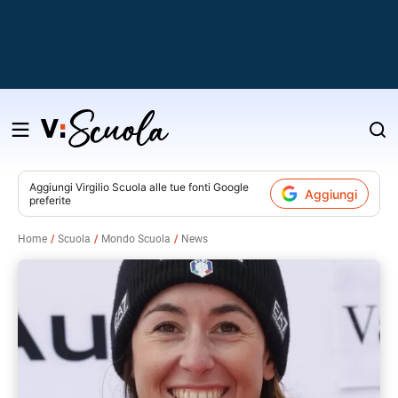
Salta
al
contenuto
Aggiungi
Virgilio Scuola
alle tue fonti Google
Aggiungi
preferite
v
Home
Scuola
Mondo Scuola
News
i