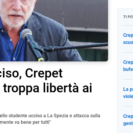
TI P
Crep
scuo
Crep
iso, Crepet
bufe
 troppa libertà ai
La p
viol
ello studente ucciso a La Spezia e attacca sulla
Crep
emente va bene per tutti"
genit