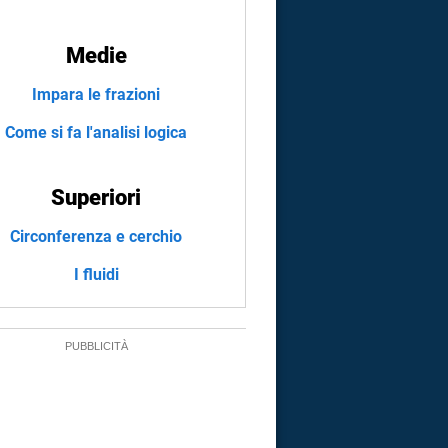
Medie
Impara le frazioni
Come si fa l'analisi logica
Superiori
Circonferenza e cerchio
I fluidi