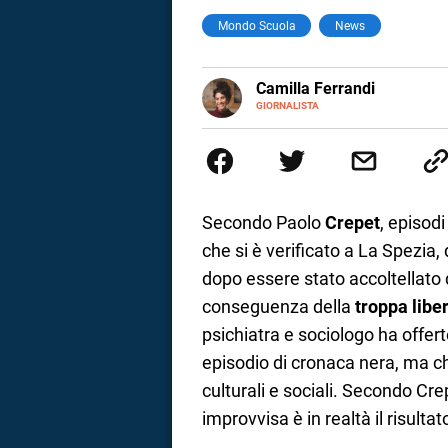
Mondo Scuola
News
a
correnze
E-
Camilla Ferrandi
MAIL
LINKEDIN
GIORNALISTA
Nata e cresciuta a Grosseto, so
Nel 2016 decido di trasformare l
più fermata. L’attualità è il mio
la mente.
Secondo Paolo
Crepet
, episodi
che si è verificato a La Spezia
dopo essere stato accoltellato
conseguenza della
troppa libe
psichiatra e sociologo ha offert
episodio di cronaca nera, ma ch
culturali e sociali. Secondo C
improvvisa è in realtà il risulta