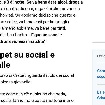
o le 3 di notte. Se va bene dare alcol, droga
a
e i quattordicenni, ragazzini che arrivano in
 li ho visti. Se abbiamo deciso che questo è
me si dice, va bene così per la famiglia
ia meno abbiente, va bene per tutti.
ti
– ha ribadito -. E
queste sono le
 di una
violenza inaudita
“.
epet su social e
LEZI
ile
Come
orso di Crepet riguarda il ruolo dei
social
seco
iolenza giovanile.
La s
te cose qua c’è qualcuno che parla,
Cris
 i social fanno male basta metterci mano,