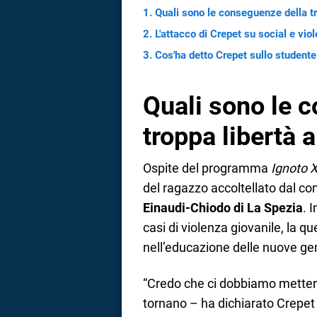
Quali sono le conseguenze della tr
L'attacco di Crepet su social e vio
Cos'ha detto Crepet sullo student
Quali sono le 
troppa libertà a
Ospite del programma
Ignoto 
del ragazzo accoltellato dal co
Einaudi-Chiodo di La Spezia
. 
casi di violenza giovanile, la q
nell’educazione delle nuove ge
“Credo che ci dobbiamo mettere
tornano – ha dichiarato Crepet 