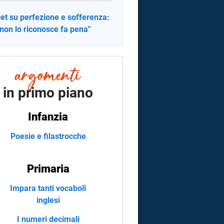
et su perfezione e sofferenza:
 non lo riconosce fa pena"
in primo piano
Infanzia
Poesie e filastrocche
Primaria
Impara tanti vocaboli
inglesi
I numeri decimali