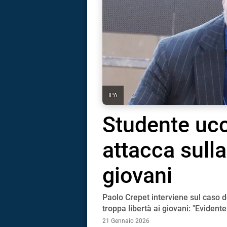
IPA
Studente ucc
attacca sulla
giovani
Paolo Crepet interviene sul caso d
i
troppa libertà ai giovani: "Evident
21 Gennaio 2026
tografico