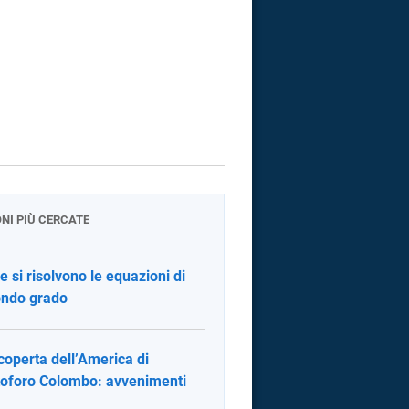
ONI PIÙ CERCATE
 si risolvono le equazioni di
ndo grado
coperta dell’America di
toforo Colombo: avvenimenti