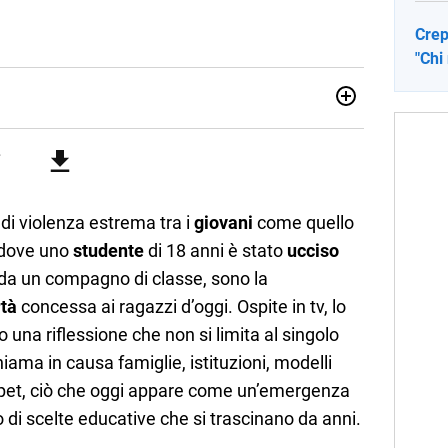
Crep
"Chi
no una giornalista pubblicista laureata in Scienze politiche.
a passione per la scrittura in un lavoro, e da lì non mi sono
 pane quotidiano, i libri la mia via per evadere e viaggiare con
 di violenza estrema tra i
giovani
come quello
, dove uno
studente
di 18 anni è stato
ucciso
 da un compagno di classe, sono la
rtà
concessa ai ragazzi d’oggi. Ospite in tv, lo
o una riflessione che non si limita al singolo
iama in causa famiglie, istituzioni, modelli
repet, ciò che oggi appare come un’emergenza
to di scelte educative che si trascinano da anni.