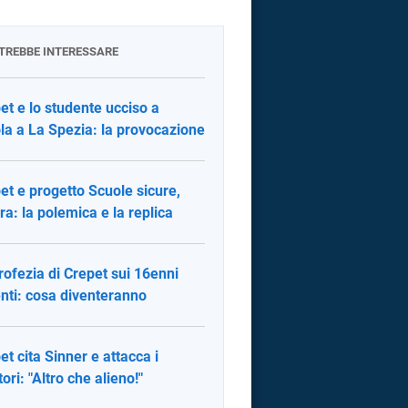
OTREBBE INTERESSARE
et e lo studente ucciso a
la a La Spezia: la provocazione
et e progetto Scuole sicure,
ra: la polemica e la replica
rofezia di Crepet sui 16enni
enti: cosa diventeranno
et cita Sinner e attacca i
ori: "Altro che alieno!"