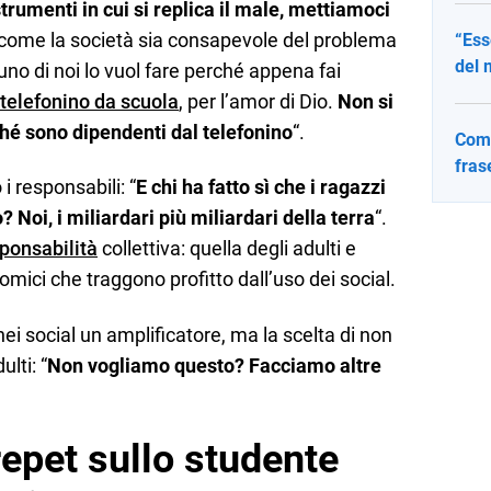
trumenti in cui si replica il male, mettiamoci
o come la società sia consapevole del problema
“Ess
del 
uno di noi lo vuol fare perché appena fai
l telefonino da scuola
, per l’amor di Dio.
Non si
hé sono dipendenti dal telefonino
“.
Come
fras
i responsabili: “
E chi ha fatto sì che i ragazzi
 Noi, i miliardari più miliardari della terra
“.
ponsabilità
collettiva: quella degli adulti e
omici che traggono profitto dall’uso dei social.
nei social un amplificatore, ma la scelta di non
lti: “
Non vogliamo questo? Facciamo altre
epet sullo studente