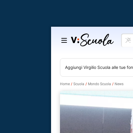
Cosa
Salta
vuoi
al
impar
contenuto
Aggiungi
Virgilio Scuola
alle tue fon
Home
Scuola
Mondo Scuola
News