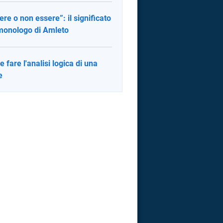
ere o non essere”: il significato
monologo di Amleto
 fare l'analisi logica di una
e