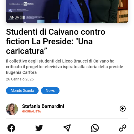
ANSA
Studenti di Caivano contro
fiction La Preside: "Una
caricatura”
Il collettivo degli studenti del Liceo Braucci di Caivano ha
criticato il progetto televisivo ispirato alla storia della preside
Eugenia Carfora
26 Gennaio 2026
Mondo Scuola
News
E-
Stefania Bernardini
MAIL
GIORNALISTA
Giornalista professionista dal 2012, ha collaborato con le
principali testate nazionali. Ha scritto e realizzato servizi
Tv di cronaca, politica, scuola, economia e spettacolo. Ha
esperienze nella redazione di testate giornalistiche online