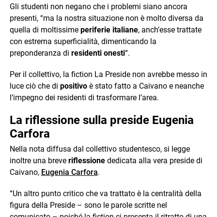
Gli studenti non negano che i problemi siano ancora
presenti, “ma la nostra situazione non è molto diversa da
quella di moltissime
periferie italiane
, anch’esse trattate
con estrema superficialità, dimenticando la
preponderanza di
residenti onesti
“.
Per il collettivo, la fiction La Preside non avrebbe messo in
luce ciò che di
positivo
è stato fatto a Caivano e neanche
l’impegno dei residenti di trasformare l’area.
La riflessione sulla preside Eugenia
Carfora
Nella nota diffusa dal collettivo studentesco, si legge
inoltre una breve
riflessione
dedicata alla vera preside di
Caivano,
Eugenia Carfora
.
“Un altro punto critico che va trattato è la centralità della
figura della Preside – sono le parole scritte nel
comunicato – poiché la fiction ci presenta il ritratto di una