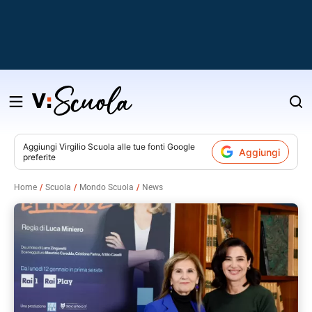
Salta
al
contenuto
Aggiungi
Virgilio Scuola
alle tue fonti Google
Aggiungi
preferite
v
Home
Scuola
Mondo Scuola
News
i