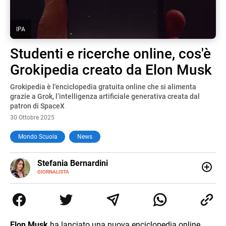
IPA
Studenti e ricerche online, cos'è
Grokipedia creato da Elon Musk
Grokipedia è l'enciclopedia gratuita online che si alimenta
grazie a Grok, l’intelligenza artificiale generativa creata dal
patron di SpaceX
30 Ottobre 2025
Mondo Scuola
News
E-
Stefania Bernardini
MAIL
GIORNALISTA
Giornalista professionista dal 2012, ha collaborato con le
principali testate nazionali. Ha scritto e realizzato servizi
Tv di cronaca, politica, scuola, economia e spettacolo. Ha
esperienze nella redazione di testate giornalistiche online
e Tv e lavora anche nell’ambito social
Elon Musk
ha lanciato una nuova enciclopedia online