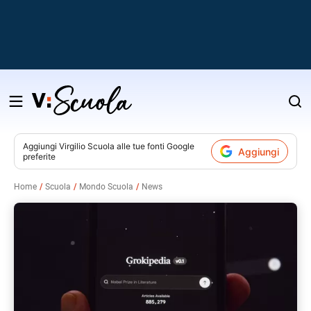
Salta
al
contenuto
Aggiungi
Virgilio Scuola
alle tue fonti Google
Aggiungi
preferite
v
Home
Scuola
Mondo Scuola
News
i