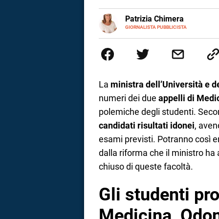
a
E-
Patrizia Chimera
MAIL
LINKEDIN
GIORNALISTA PUBBLICISTA
Giornalista pubblicista, è appas
correnze
della comunicazione ha collabor
comunicazione specializzandosi 
La
ministra dell’Università e 
numeri dei due
appelli di Medi
polemiche degli studenti. Sec
candidati risultati idonei
, ave
esami previsti. Potranno così e
dalla riforma che il ministro h
chiuso di queste facoltà.
Gli studenti pr
Medicina, Odont