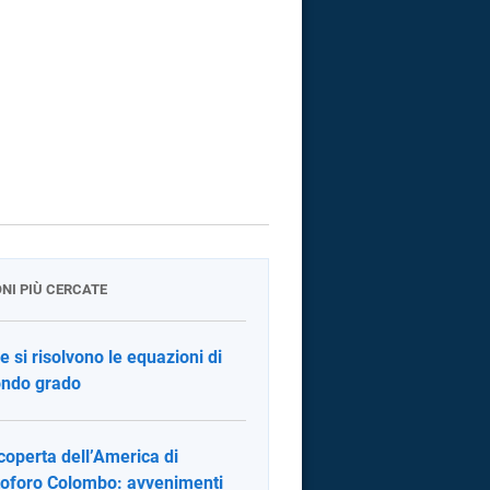
ONI PIÙ CERCATE
 si risolvono le equazioni di
ndo grado
coperta dell’America di
toforo Colombo: avvenimenti