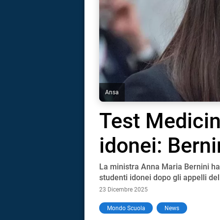
Ansa
Test Medicin
idonei: Berni
La ministra Anna Maria Bernini ha 
studenti idonei dopo gli appelli del
23 Dicembre 2025
i
Mondo Scuola
News
tografico