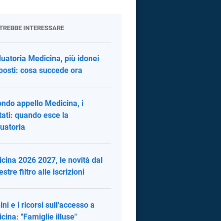
OTREBBE INTERESSARE
uatoria Medicina, più idonei
posti: cosa succede ora
ndo appello Medicina, i
ltati: quando esce la
uatoria
cina 2026 2027, le novità dal
tre filtro alle iscrizioni
ini e i ricorsi sull'accesso a
cina: "Famiglie illuse"