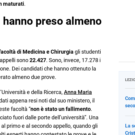
on maturati
.
i hanno preso almeno
facoltà di Medicina e Chirurgia
gli studenti
 appelli sono
22.427
. Sono, invece, 17.278 i
ione. Dei candidati che hanno ottenuto la
perato almeno due prove.
LEZI
’Università e della Ricerca,
Anna Maria
Come
 dati appena resi noti dal suo ministero, il
seco
ste facoltà “
non è stato un fallimento
.
ato fuori dalle porte dell’università”. Una
 al primo e al secondo appello, quando gli
La s
Cris
ti esperti hanno contestato le prove e le