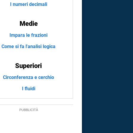
I numeri decimali
Medie
Impara le frazioni
Come si fa l'analisi logica
Superiori
Circonferenza e cerchio
I fluidi