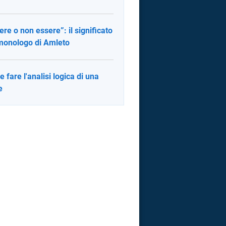
ere o non essere”: il significato
monologo di Amleto
 fare l'analisi logica di una
e