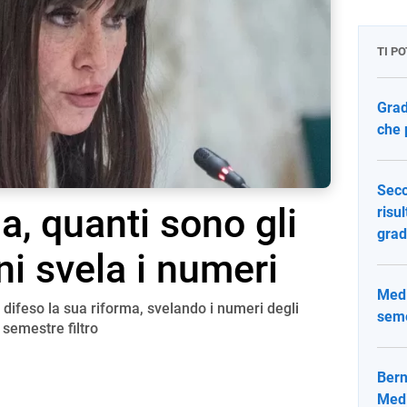
TI P
Grad
che 
Seco
a, quanti sono gli
risu
grad
ni svela i numeri
Medi
difeso la sua riforma, svelando i numeri degli
semes
 semestre filtro
Bern
Medi