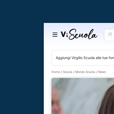
Cosa
Salta
vuoi
al
impar
contenuto
Aggiungi
Virgilio Scuola
alle tue fon
Home
Scuola
Mondo Scuola
News