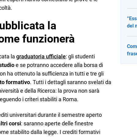
coltà.
“Ess
ubblicata la
del 
come funzionerà
Come
fras
cata la
graduatoria ufficiale
: gli studenti
studio
e se potranno accedere alla borsa di
n ha ottenuto la sufficienza in tutti e tre gli
ito formativo
. Tutti i dettagli saranno svelati da
iversità e della Ricerca: la prova non sarà
guendo i criteri stabiliti a Roma.
diti universitari durante il semestre aperto
ltri corsi
: saranno aperte delle finestre
ome stabilito dalla legge. I crediti formativi