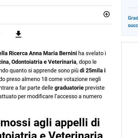
Grad
sionata di sostenibilità e cultura. Dopo la laurea in scienze
succ
ato con grandi gruppi editoriali e agenzie di
nella scrittura di articoli sul mondo scolastico.
della Ricerca Anna Maria Bernini
ha svelato i
cina, Odontoiatria e Veterinaria
, dopo le
ondo quanto si apprende sono più
di 25mila i
ndo preso almeno 18 come votazione negli
ntrare a far parte delle
graduatorie
previste
a attuato per modificare l’accesso a numero
omossi agli appelli di
oiatria e Veterinaria