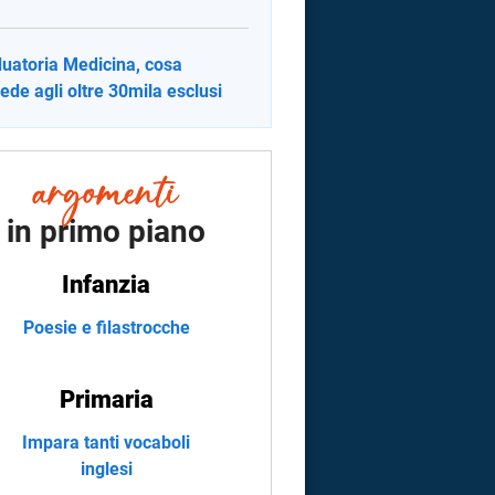
uatoria Medicina, cosa
ede agli oltre 30mila esclusi
in primo piano
Infanzia
Poesie e filastrocche
Primaria
Impara tanti vocaboli
inglesi