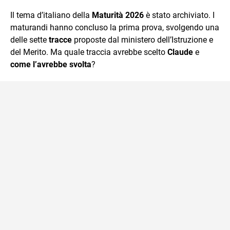
quotidiano, i libri la mia via per evadere e viaggiare con la
Il tema d’italiano della
Maturità 2026
è stato archiviato. I
mente.
maturandi hanno concluso la prima prova, svolgendo una
delle sette
tracce
proposte dal ministero dell’Istruzione e
del Merito. Ma quale traccia avrebbe scelto
Claude
e
come l’avrebbe svolta
?