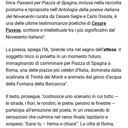
lirica
Passerò per Piazza di Spagna
, inclusa nella raccolta
postuma e riproposta nell’
Antologia della poesia italiana
del Novecento
curata da Cesare Segre e Carlo Ossola, è
una delle ultime testimonianze poetiche di
Cesare
Pavese
, scrittore e intellettuale tra i più significativi del
Novecento italiano".
La poesia, spiega l’IA, "prende vita nel segno dell’
attesa
: il
soggetto lirico si proietta in un momento futuro,
immaginando di camminare per Piazza di Spagna a
Roma, una delle piazze più celebri d’Italia, dominata dalla
scalinata di Trinità dei Monti e animata dal gioco d’acqua
della Fontana della Barcaccia".
Il testo, prosegue, "costruisce uno scenario in cui tutto —
le strade, i fiori, le rondini, le pietre, persino le finestre —
partecipa all’emozione del poeta, in un crescendo di
sensazioni che culmina nel verso finale, lapidario e
sospeso: ‘Sarai tu – ferma e chiara'". La città di Roma,