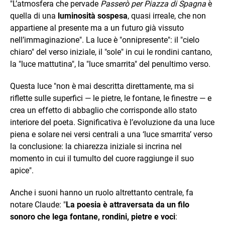
"L’atmosfera che pervade
Passerò per Piazza di Spagna
è
quella di una
luminosità sospesa
, quasi irreale, che non
appartiene al presente ma a un futuro già vissuto
nell’immaginazione". La luce è "onnipresente": il "cielo
chiaro" del verso iniziale, il "sole" in cui le rondini cantano,
la "luce mattutina", la "luce smarrita" del penultimo verso.
Questa luce "non è mai descritta direttamente, ma si
riflette sulle superfici — le pietre, le fontane, le finestre — e
crea un effetto di abbaglio che corrisponde allo stato
interiore del poeta. Significativa è l’evoluzione da una luce
piena e solare nei versi centrali a una ‘luce smarrita’ verso
la conclusione: la chiarezza iniziale si incrina nel
momento in cui il tumulto del cuore raggiunge il suo
apice".
Anche i suoni hanno un ruolo altrettanto centrale, fa
notare Claude: "
La poesia è attraversata da un filo
sonoro che lega fontane, rondini, pietre e voci
: