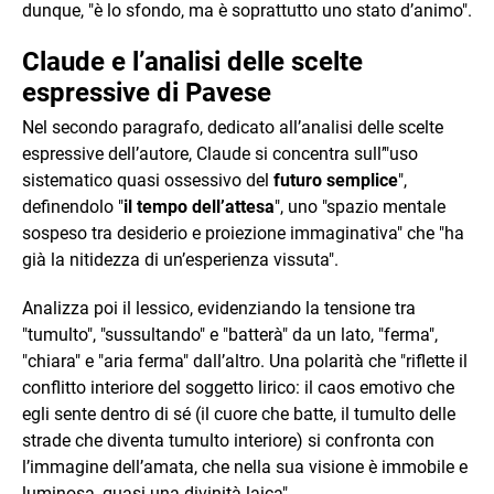
dunque, "è lo sfondo, ma è soprattutto uno stato d’animo".
Claude e l’analisi delle scelte
espressive di Pavese
Nel secondo paragrafo, dedicato all’analisi delle scelte
espressive dell’autore, Claude si concentra sull’"uso
sistematico quasi ossessivo del
futuro semplice
",
definendolo "
il tempo dell’attesa
", uno "spazio mentale
sospeso tra desiderio e proiezione immaginativa" che "ha
già la nitidezza di un’esperienza vissuta".
Analizza poi il lessico, evidenziando la tensione tra
"tumulto", "sussultando" e "batterà" da un lato, "ferma",
"chiara" e "aria ferma" dall’altro. Una polarità che "riflette il
conflitto interiore del soggetto lirico: il caos emotivo che
egli sente dentro di sé (il cuore che batte, il tumulto delle
strade che diventa tumulto interiore) si confronta con
l’immagine dell’amata, che nella sua visione è immobile e
luminosa, quasi una divinità laica".