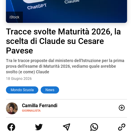
iStock
Tracce svolte Maturità 2026, la
scelta di Claude su Cesare
Pavese
Tra le tracce proposte dal ministero dell'Istruzione per la prima
prova dell'esame di Maturità 2026, vediamo quale avrebbe
svolto (e come) Claude
18 Giugno 2026
Mondo Scuola
News
E-
Camilla Ferrandi
MAIL
LINKEDIN
GIORNALISTA
Nata e cresciuta a Grosseto, sono una giornalista
pubblicista laureata in Scienze politiche. Nel 2016 decido
di trasformare la passione per la scrittura in un lavoro, e
da lì non mi sono più fermata. L’attualità è il mio pane