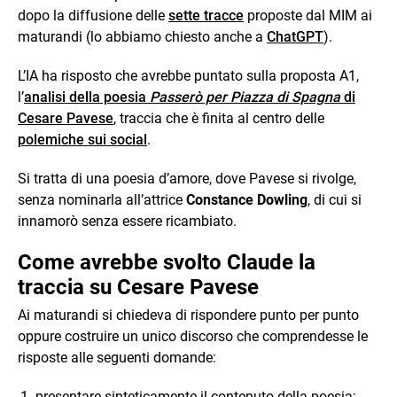
dopo la diffusione delle
sette tracce
proposte dal MIM ai
maturandi (lo abbiamo chiesto anche a
ChatGPT
).
L’IA ha risposto che avrebbe puntato sulla proposta A1,
l’
analisi della poesia
Passerò per Piazza di Spagna
di
Cesare Pavese
, traccia che è finita al centro delle
polemiche sui social
.
Si tratta di una poesia d’amore, dove Pavese si rivolge,
senza nominarla all’attrice
Constance Dowling
, di cui si
innamorò senza essere ricambiato.
Come avrebbe svolto Claude la
traccia su Cesare Pavese
Ai maturandi si chiedeva di rispondere punto per punto
oppure costruire un unico discorso che comprendesse le
risposte alle seguenti domande:
presentare sinteticamente il contenuto della poesia;