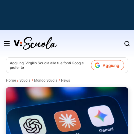
Salta
al
contenuto
Aggiungi
Virgilio Scuola
alle tue fonti Google
Aggiungi
preferite
v
Home
Scuola
Mondo Scuola
News
i