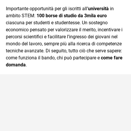
quotidiano, i libri la mia via per evadere e viaggiare con la
Importante opportunità per gli iscritti all’
università
in
mente.
ambito STEM:
100 borse di studio da 3mila euro
ciascuna per studenti e studentesse. Un sostegno
economico pensato per valorizzare il merito, incentivare i
percorsi scientifici e facilitare l’ingresso dei giovani nel
mondo del lavoro, sempre più alla ricerca di competenze
tecniche avanzate. Di seguito, tutto ciò che serve sapere:
come funziona il bando, chi può partecipare e
come fare
domanda
.