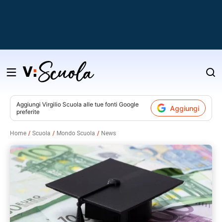
Salta
al
contenuto
Aggiungi
Virgilio Scuola
alle tue fonti Google
Aggiungi
preferite
v
Home
Scuola
Mondo Scuola
News
i