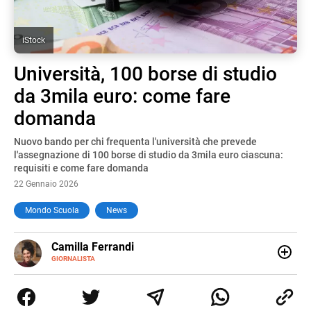
iStock
Università, 100 borse di studio
da 3mila euro: come fare
domanda
Nuovo bando per chi frequenta l'università che prevede
l'assegnazione di 100 borse di studio da 3mila euro ciascuna:
requisiti e come fare domanda
22 Gennaio 2026
Mondo Scuola
News
E-
Camilla Ferrandi
MAIL
LINKEDIN
GIORNALISTA
Nata e cresciuta a Grosseto, sono una giornalista
pubblicista laureata in Scienze politiche. Nel 2016 decido
di trasformare la passione per la scrittura in un lavoro, e
da lì non mi sono più fermata. L’attualità è il mio pane