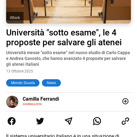
iStock
Università "sotto esame", le 4
proposte per salvare gli atenei
Università messe "sotto esame" nel nuovo studio di Carlo Cappa
e Andrea Gavosto, che hanno avanzato 4 proposte per salvare
gli atenei italiani
13 Ottobre 2025
Mondo Scuola
News
E-
Camilla Ferrandi
MAIL
LINKEDIN
GIORNALISTA
Nata e cresciuta a Grosseto, sono una giornalista
pubblicista laureata in Scienze politiche. Nel 2016 decido
di trasformare la passione per la scrittura in un lavoro, e
da lì non mi sono più fermata. L’attualità è il mio pane
quotidiano, i libri la mia via per evadere e viaggiare con la
Il sistema universitario italiano è in una situazione di