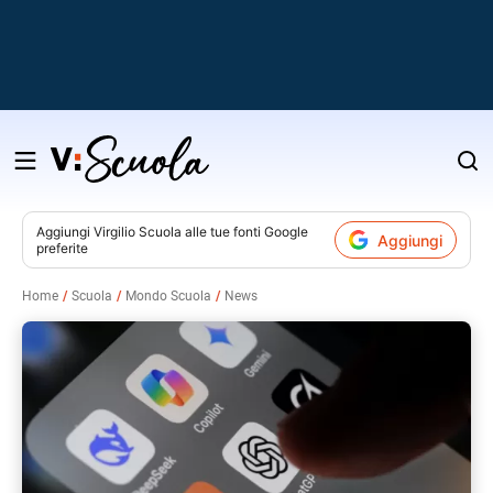
Salta
al
contenuto
Aggiungi
Virgilio Scuola
alle tue fonti Google
Aggiungi
preferite
v
Home
Scuola
Mondo Scuola
News
i