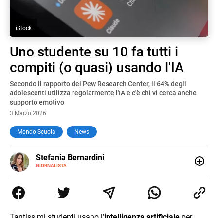
iStock
Uno studente su 10 fa tutti i
compiti (o quasi) usando l'IA
Secondo il rapporto del Pew Research Center, il 64% degli
adolescenti utilizza regolarmente l'IA e c'è chi vi cerca anche
supporto emotivo
3 Marzo 2026
Mondo Scuola
News
E-
Stefania Bernardini
MAIL
GIORNALISTA
Giornalista professionista dal 2012, ha collaborato con le
principali testate nazionali. Ha scritto e realizzato servizi
Tv di cronaca, politica, scuola, economia e spettacolo. Ha
esperienze nella redazione di testate giornalistiche online
e Tv e lavora anche nell’ambito social
Tantissimi studenti usano l’
intelligenza artificiale
per