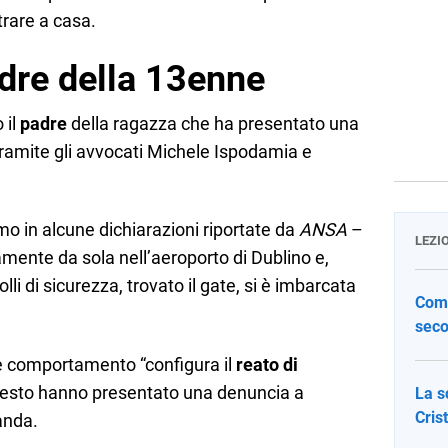
trare a casa.
adre della 13enne
 il
padre
della ragazza che ha presentato una
tramite gli avvocati Michele Ispodamia e
mo in alcune dichiarazioni riportate da
ANSA
–
LEZI
mente da sola nell’aeroporto di Dublino e,
lli di sicurezza, trovato il gate, si è imbarcata
Come
seco
ale comportamento “configura il
reato di
uesto hanno presentato una denuncia a
La s
Cris
anda.