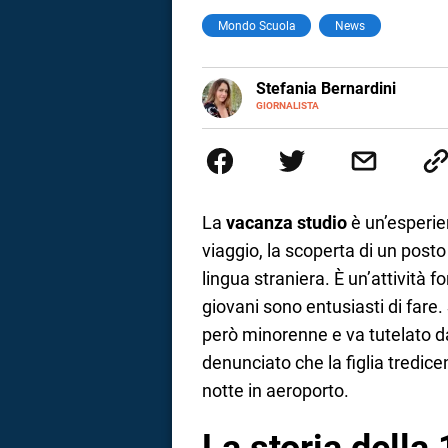
Mondo Scuola
News
a
correnze
E-
Stefania Bernardini
MAIL
GIORNALISTA
Giornalista professionista dal 2
scritto e realizzato servizi Tv 
esperienze nella redazione di te
social
La
vacanza studio
è un’esperie
viaggio, la scoperta di un post
lingua straniera. È un’attività
giovani sono entusiasti di fare
però minorenne e va tutelato d
denunciato che la figlia tredi
notte in aeroporto.