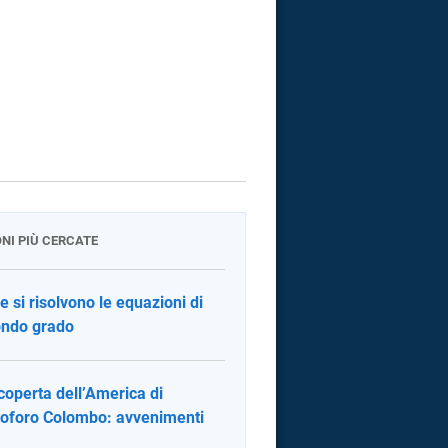
ONI PIÙ CERCATE
 si risolvono le equazioni di
ndo grado
coperta dell’America di
toforo Colombo: avvenimenti