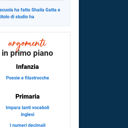
scuola ha fatto Shaila Gatta e
titolo di studio ha
in primo piano
Infanzia
Poesie e filastrocche
Primaria
Impara tanti vocaboli
inglesi
I numeri decimali