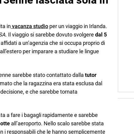
 13enne lasciata sola in
ta in
vacanza studio
per un viaggio in Irlanda.
SA
. Il viaggio si sarebbe dovuto svolgere
dal 5
o affidati a un’agenzia che si occupa proprio di
all’estero per imparare a studiare le lingue
icenne sarebbe stato contattato dalla
tutor
mato che la ragazzina era stata esclusa dal
decisione, e che sarebbe tornata
ata a fare i bagagli rapidamente e sarebbe
notte
all’aeroporto. Nello scalo sarebbe stata
n i responsabili che le hanno semplicemente