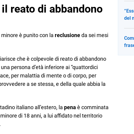
il reato di abbandono
“Ess
del 
di minore è punito con la
reclusione
da sei mesi
Come
fras
iarisce che è colpevole di reato di abbandono
na persona d’età inferiore ai “quattordici
ce, per malattia di mente o di corpo, per
 provvedere a se stessa, e della quale abbia la
adino italiano all’estero, la
pena
è comminata
inore di 18 anni, a lui affidato nel territorio
.