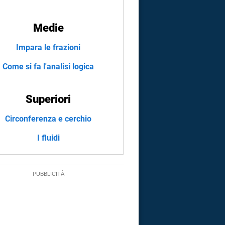
Medie
Impara le frazioni
Come si fa l'analisi logica
Superiori
Circonferenza e cerchio
I fluidi