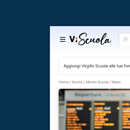
Cosa
Salta
vuoi
al
impar
contenuto
Aggiungi
Virgilio Scuola
alle tue fon
Home
Scuola
Mondo Scuola
News