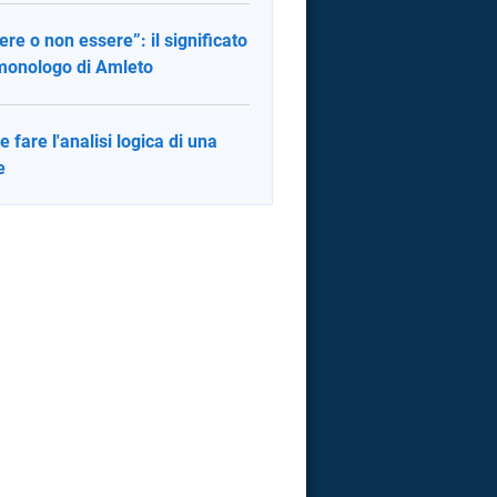
ere o non essere”: il significato
monologo di Amleto
 fare l'analisi logica di una
e