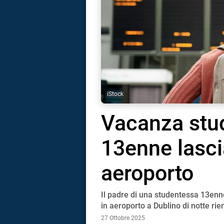
iStock
Vacanza stud
13enne lasci
aeroporto
Il padre di una studentessa 13enne
i
in aeroporto a Dublino di notte rien
27 Ottobre 2025
tografico