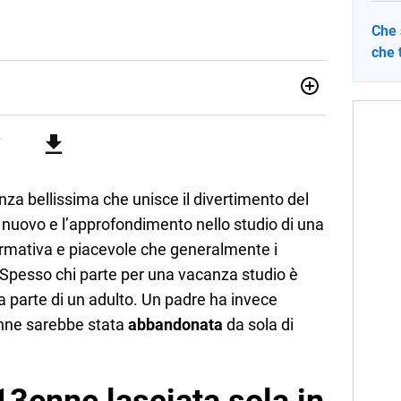
Che 
che 
012, ha collaborato con le principali testate nazionali. Ha
di cronaca, politica, scuola, economia e spettacolo. Ha
state giornalistiche online e Tv e lavora anche nell’ambito
nza bellissima che unisce il divertimento del
o nuovo e l’approfondimento nello studio di una
 formativa e piacevole che generalmente i
. Spesso chi parte per una vacanza studio è
a parte di un adulto. Un padre ha invece
cenne sarebbe stata
abbandonata
da sola di