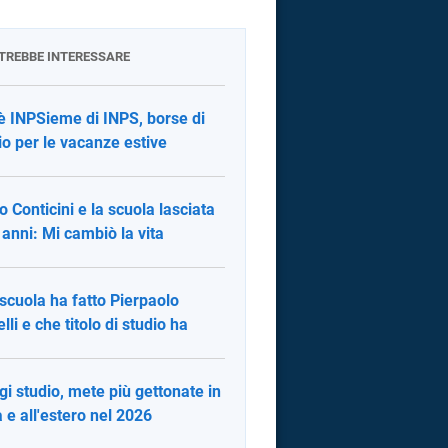
OTREBBE INTERESSARE
è INPSieme di INPS, borse di
io per le vacanze estive
o Conticini e la scuola lasciata
 anni: Mi cambiò la vita
scuola ha fatto Pierpaolo
lli e che titolo di studio ha
gi studio, mete più gettonate in
ia e all'estero nel 2026