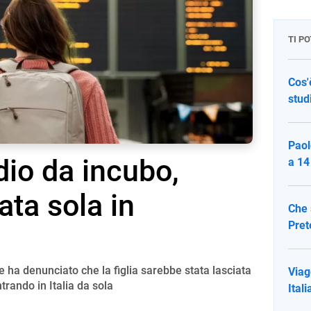
TI P
Cos'
stud
Paol
io da incubo,
a 14
ata sola in
Che 
Prete
 ha denunciato che la figlia sarebbe stata lasciata
Viag
trando in Italia da sola
Ital