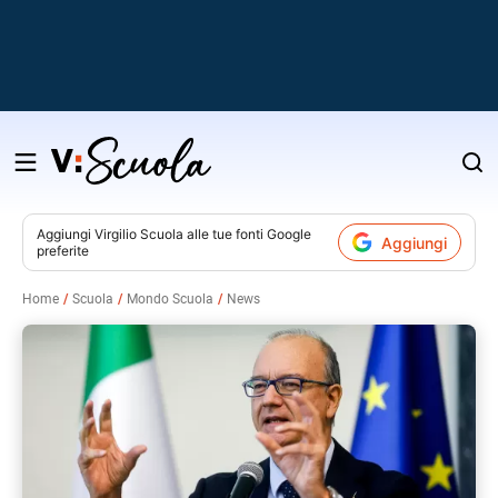
Salta
al
contenuto
Aggiungi
Virgilio Scuola
alle tue fonti Google
Aggiungi
preferite
v
Home
Scuola
Mondo Scuola
News
i