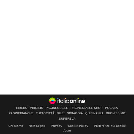
LIBERO
VIRGILIO
PAGINEGIALLE
PAGINEGIALLE SHOP
PGCASA
PAGINEBIANCHE
TUTTOCITTÀ
DILEI
SIVIAGGIA
QUIFINANZA
BUONISSIMO
SUPEREVA
Chi siamo
Note Legali
Privacy
Cookie Policy
Preferenze sui cookie
Aiuto