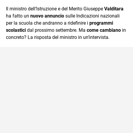
quotidiano, i libri la mia via per evadere e viaggiare con la
Il ministro dell’Istruzione e del Merito Giuseppe
Valditara
mente.
ha fatto un
nuovo annuncio
sulle Indicazioni nazionali
per la scuola che andranno a ridefinire i
programmi
scolastici
dal prossimo settembre. Ma
come cambiano
in
concreto? La risposta del ministro in un’intervista.