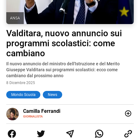
ANSA
Valditara, nuovo annuncio sui
programmi scolastici: come
cambiano
Il nuovo annuncio del ministro dell'Istruzione e del Merito
Giuseppe Valditara sui programmi scolastici: ecco come
cambiano dal prossimo anno
8 Dicembre 2025
Mondo Scuola
News
E-
Camilla Ferrandi
MAIL
LINKEDIN
GIORNALISTA
Nata e cresciuta a Grosseto, sono una giornalista
pubblicista laureata in Scienze politiche. Nel 2016 decido
di trasformare la passione per la scrittura in un lavoro, e
da lì non mi sono più fermata. L’attualità è il mio pane