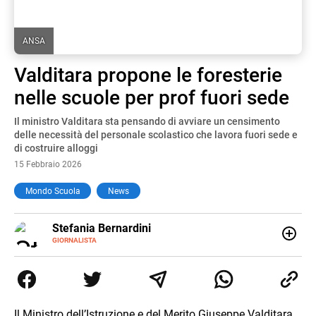
ANSA
Valditara propone le foresterie
nelle scuole per prof fuori sede
Il ministro Valditara sta pensando di avviare un censimento
delle necessità del personale scolastico che lavora fuori sede e
di costruire alloggi
15 Febbraio 2026
Mondo Scuola
News
E-
Stefania Bernardini
MAIL
GIORNALISTA
Giornalista professionista dal 2012, ha collaborato con le
principali testate nazionali. Ha scritto e realizzato servizi
Tv di cronaca, politica, scuola, economia e spettacolo. Ha
esperienze nella redazione di testate giornalistiche online
e Tv e lavora anche nell’ambito social
Il Ministro dell’Istruzione e del Merito Giuseppe Valditara