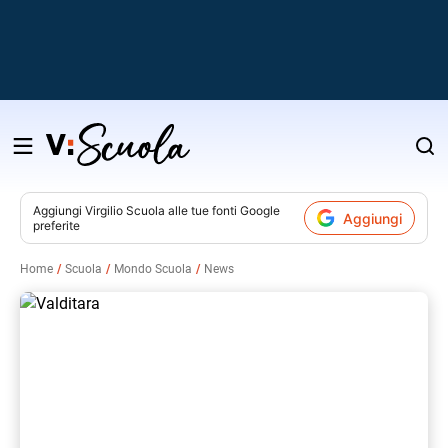
Salta
al
contenuto
Aggiungi
Virgilio Scuola
alle tue fonti Google
Aggiungi
preferite
v
Home
Scuola
Mondo Scuola
News
i