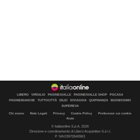
LIBERO
VIRGILIO
PAGINEGIALLE
PAGINEGIALLE SHOP
PGCASA
PAGINEBIANCHE
TUTTOCITTÀ
DILEI
SIVIAGGIA
QUIFINANZA
BUONISSIMO
SUPEREVA
Chi siamo
Note Legali
Privacy
Cookie Policy
Preferenze sui cookie
Aiuto
© Italiaonline S.p.A. 2026
Direzione e coordinamento di Libero Acquisition S.á r.l.
P. IVA 03970540963