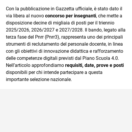
quotidiano, i libri la mia via per evadere e viaggiare con la
Con la pubblicazione in Gazzetta ufficiale, è stato dato il
mente.
via libera al nuovo
concorso per insegnanti
, che mette a
disposizione decine di migliaia di posti per il triennio
2025/2026, 2026/2027 e 2027/2028. Il bando, legato alla
terza fase del Pnrr (Pnrr3), rappresenta uno dei principali
strumenti di reclutamento del personale docente, in linea
con gli obiettivi di innovazione didattica e rafforzamento
delle competenze digitali previsti dal Piano Scuola 4.0.
Nell’articolo approfondiamo
requisiti, date, prove e posti
disponibili per chi intende partecipare a questa
importante selezione nazionale.