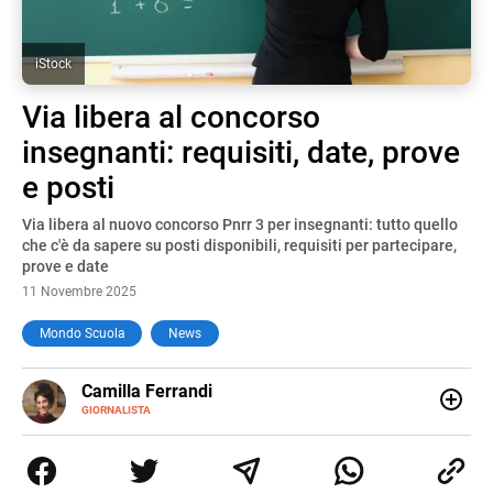
iStock
Via libera al concorso
insegnanti: requisiti, date, prove
e posti
Via libera al nuovo concorso Pnrr 3 per insegnanti: tutto quello
che c'è da sapere su posti disponibili, requisiti per partecipare,
prove e date
11 Novembre 2025
Mondo Scuola
News
E-
Camilla Ferrandi
MAIL
LINKEDIN
GIORNALISTA
Nata e cresciuta a Grosseto, sono una giornalista
pubblicista laureata in Scienze politiche. Nel 2016 decido
di trasformare la passione per la scrittura in un lavoro, e
da lì non mi sono più fermata. L’attualità è il mio pane