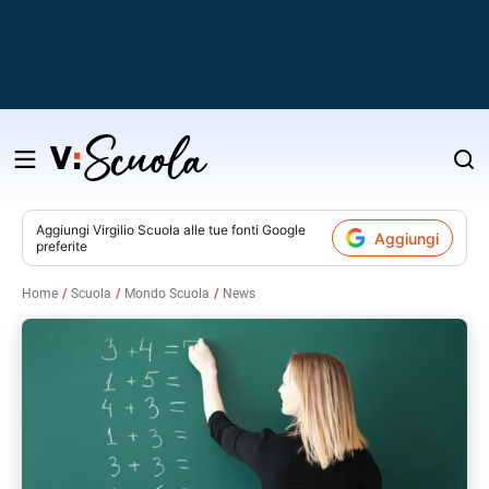
Salta
al
contenuto
Aggiungi
Virgilio Scuola
alle tue fonti Google
Aggiungi
preferite
v
Home
Scuola
Mondo Scuola
News
i