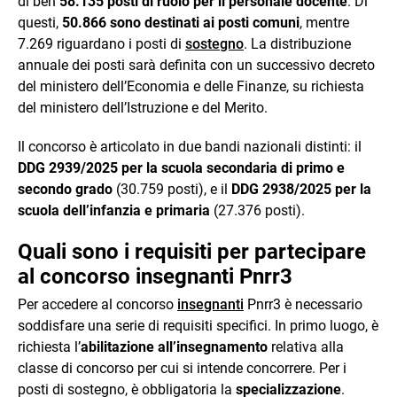
di ben
58.135 posti di ruolo per il personale docente
. Di
questi,
50.866 sono destinati ai posti comuni
, mentre
7.269 riguardano i posti di
sostegno
. La distribuzione
annuale dei posti sarà definita con un successivo decreto
del ministero dell’Economia e delle Finanze, su richiesta
del ministero dell’Istruzione e del Merito.
Il concorso è articolato in due bandi nazionali distinti: il
DDG 2939/2025 per la scuola secondaria di primo e
secondo grado
(30.759 posti), e il
DDG 2938/2025 per la
scuola dell’infanzia e primaria
(27.376 posti).
Quali sono i requisiti per partecipare
al concorso insegnanti Pnrr3
Per accedere al concorso
insegnanti
Pnrr3 è necessario
soddisfare una serie di requisiti specifici. In primo luogo, è
richiesta l’
abilitazione all’insegnamento
relativa alla
classe di concorso per cui si intende concorrere. Per i
posti di sostegno, è obbligatoria la
specializzazione
.