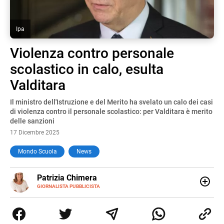
Ipa
Violenza contro personale
scolastico in calo, esulta
Valditara
Il ministro dell'Istruzione e del Merito ha svelato un calo dei casi
di violenza contro il personale scolastico: per Valditara è merito
delle sanzioni
17 Dicembre 2025
Mondo Scuola
News
E-
Patrizia Chimera
MAIL
LINKEDIN
GIORNALISTA PUBBLICISTA
Giornalista pubblicista, è appassionata di sostenibilità e
cultura. Dopo la laurea in scienze della comunicazione ha
collaborato con grandi gruppi editoriali e agenzie di
comunicazione specializzandosi nella scrittura di articoli