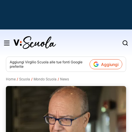
Salta
al
contenuto
Aggiungi
Virgilio Scuola
alle tue fonti Google
Aggiungi
preferite
v
Home
Scuola
Mondo Scuola
News
i