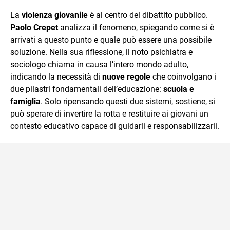
quotidiano, i libri la mia via per evadere e viaggiare con la
La
violenza giovanile
è al centro del dibattito pubblico.
mente.
Paolo Crepet
analizza il fenomeno, spiegando come si è
arrivati a questo punto e quale può essere una possibile
soluzione. Nella sua riflessione, il noto psichiatra e
sociologo chiama in causa l’intero mondo adulto,
indicando la necessità di
nuove regole
che coinvolgano i
due pilastri fondamentali dell’educazione:
scuola e
famiglia
. Solo ripensando questi due sistemi, sostiene, si
può sperare di invertire la rotta e restituire ai giovani un
contesto educativo capace di guidarli e responsabilizzarli.