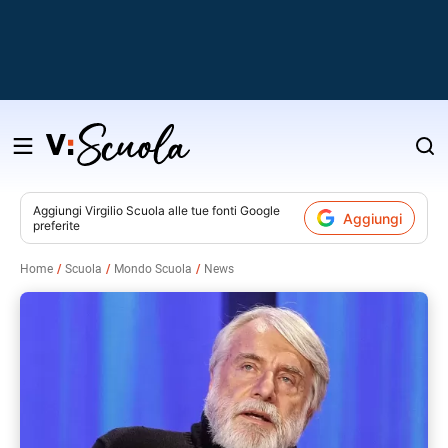
Salta
al
contenuto
Aggiungi
Virgilio Scuola
alle tue fonti Google
Aggiungi
preferite
v
Home
Scuola
Mondo Scuola
News
i