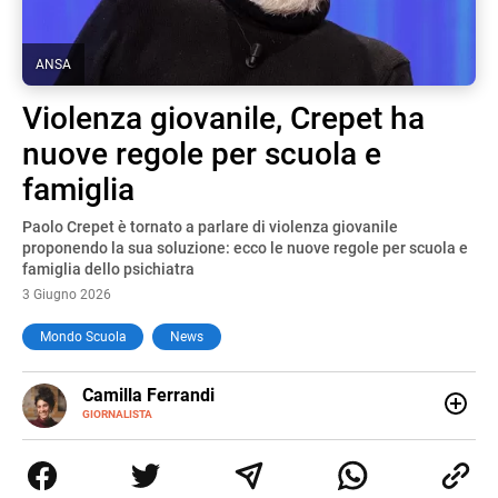
ANSA
Violenza giovanile, Crepet ha
nuove regole per scuola e
famiglia
Paolo Crepet è tornato a parlare di violenza giovanile
proponendo la sua soluzione: ecco le nuove regole per scuola e
famiglia dello psichiatra
3 Giugno 2026
Mondo Scuola
News
E-
Camilla Ferrandi
MAIL
LINKEDIN
GIORNALISTA
Nata e cresciuta a Grosseto, sono una giornalista
pubblicista laureata in Scienze politiche. Nel 2016 decido
di trasformare la passione per la scrittura in un lavoro, e
da lì non mi sono più fermata. L’attualità è il mio pane