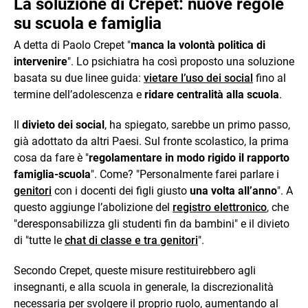
La soluzione di Crepet: nuove regole
su scuola e famiglia
A detta di Paolo Crepet "
manca la volontà politica di
intervenire
". Lo psichiatra ha così proposto una soluzione
basata su due linee guida:
vietare l’uso dei social
fino al
termine dell’adolescenza e
ridare centralità alla scuola
.
Il
divieto dei social
, ha spiegato, sarebbe un primo passo,
già adottato da altri Paesi. Sul fronte scolastico, la prima
cosa da fare è "
regolamentare in modo rigido il rapporto
famiglia-scuola
". Come? "Personalmente farei parlare i
genitori
con i docenti dei figli giusto
una volta all’anno
". A
questo aggiunge l’abolizione del
registro elettronico
, che
"deresponsabilizza gli studenti fin da bambini" e il divieto
di "tutte le
chat di classe e tra genitori
".
Secondo Crepet, queste misure restituirebbero agli
insegnanti, e alla scuola in generale, la discrezionalità
necessaria per svolgere il proprio ruolo, aumentando al