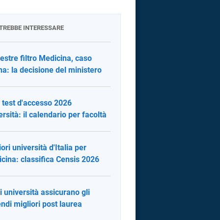
OTREBBE INTERESSARE
stre filtro Medicina, caso
na: la decisione del ministero
 test d'accesso 2026
ersità: il calendario per facoltà
ori università d'Italia per
cina: classifica Censis 2026
i università assicurano gli
endi migliori post laurea