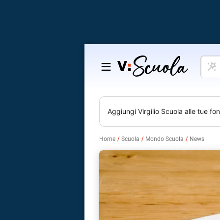
Cosa
Salta
vuoi
al
impar
contenuto
Aggiungi
Virgilio Scuola
alle tue fon
Home
Scuola
Mondo Scuola
News