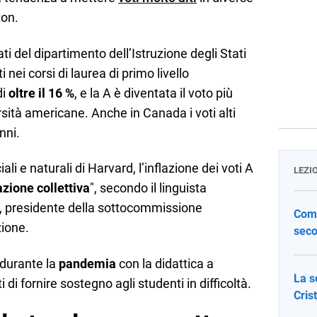
ton.
ti del dipartimento dell’Istruzione degli Stati
 nei corsi di laurea di primo livello
di
oltre il 16 %
, e la A è diventata il voto più
ità americane. Anche in Canada i voti alti
nni.
iali e naturali di Harvard, l’inflazione dei voti A
LEZI
zione collettiva
", secondo il linguista
, presidente della sottocommissione
Come
zione.
seco
 durante la
pandemia
con la didattica a
La s
i di fornire sostegno agli studenti in difficoltà.
Cris