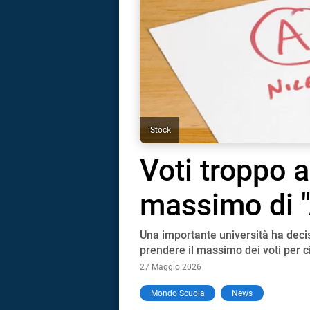
iStock
Voti troppo al
massimo di "
Una importante università ha decis
prendere il massimo dei voti per 
27 Maggio 2026
i
Mondo Scuola
News
tografico