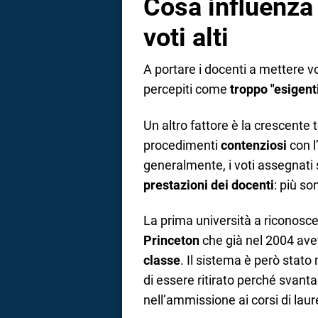
Cosa influenza
voti alti
A portare i docenti a mettere vo
percepiti come
troppo "esigent
Un altro fattore è la crescente
procedimenti
contenziosi
con l’
generalmente, i voti assegnati 
prestazioni dei docenti
: più so
La prima università a riconoscer
Princeton
che già nel 2004 aveva
classe
. Il sistema è però stat
di essere ritirato perché svanta
nell’ammissione ai corsi di laur