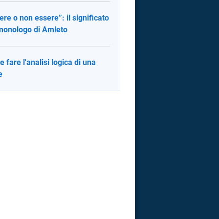
ere o non essere”: il significato
monologo di Amleto
 fare l'analisi logica di una
e