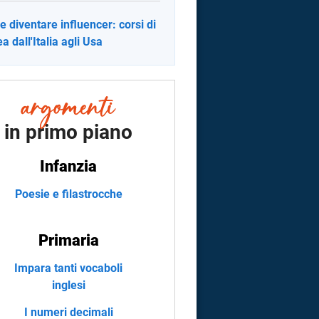
 diventare influencer: corsi di
a dall'Italia agli Usa
in primo piano
Infanzia
Poesie e filastrocche
Primaria
Impara tanti vocaboli
inglesi
I numeri decimali