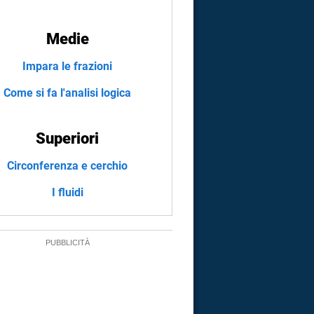
Medie
Impara le frazioni
Come si fa l'analisi logica
Superiori
Circonferenza e cerchio
I fluidi