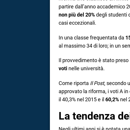
partire dall’anno accademico 2
non più del 20%
degli studenti d
casi eccezionali.
In una classe frequentata da
15
al massimo 34 di loro; in un se
Il provvedimento è stato preso 
voti
nelle università.
Come riporta
Il Post
, secondo 
approvato la riforma, i voti A in
il 40,3% nel 2015 e il
60,2%
nel 
La tendenza dei
Negli ultimi anni si è notata 