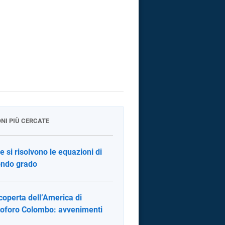
ONI PIÙ CERCATE
 si risolvono le equazioni di
ndo grado
coperta dell’America di
toforo Colombo: avvenimenti