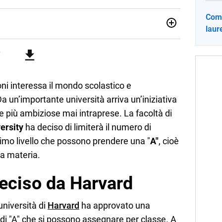
Come
laure
012, ha collaborato con le principali testate nazionali. Ha
di cronaca, politica, scuola, economia e spettacolo. Ha
state giornalistiche online e Tv e lavora anche nell’ambito
oni interessa il mondo scolastico e
a un’importante università arriva un’iniziativa
 più ambiziose mai intraprese. La facoltà di
ersity
ha deciso di limiterà il numero di
primo livello che possono prendere una "
A"
, cioè
na materia.
 deciso da Harvard
’università di
Harvard
ha approvato una
e di "A" che si possono assegnare per classe. A