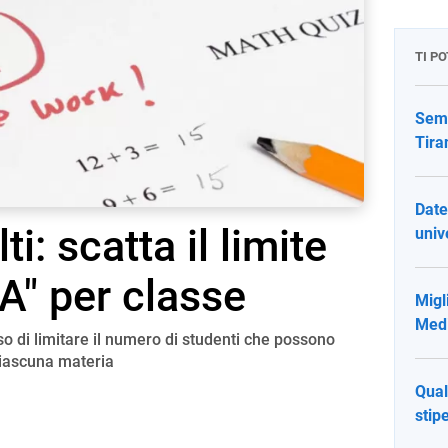
TI P
Seme
Tira
Date
ti: scatta il limite
univ
A" per classe
Migli
Medi
o di limitare il numero di studenti che possono
ciascuna materia
Qual
stip