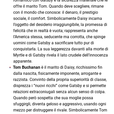
romantico con Gatsby e la sicurezza materiale che le
offre il marito Tom. Quando deve scegliere, rimane
con il mondo che conosce: il denaro, il prestigio
sociale, il comfort. Simbolicamente Daisy incarna
l’oggetto del desiderio irraggiungibile, la promessa di
felicità che in realtà è vuota; rappresenta anche
l’America stessa, seducente ma corrotta, che spinge
uomini come Gatsby a sacrificare tutto pur di
conquistarla. La sua leggerezza davanti alla morte di
Myrtle e di Gatsby rivela il lato crudele dell’innocenza
apparente.
Tom Buchanan
è il marito di Daisy, ricchissimo fin
dalla nascita, fisicamente imponente, arrogante e
razzista. Convinto della propria superiorità di classe,
disprezza i “nuovi ricchi” come Gatsby e si permette
relazioni extraconiugali senza alcun senso di colpa.
Quando però sospetta che sua moglie possa
sfuggirgli, diventa geloso e aggressivo, usando ogni
mezzo per distruggere il rivale. Simbolicamente Tom