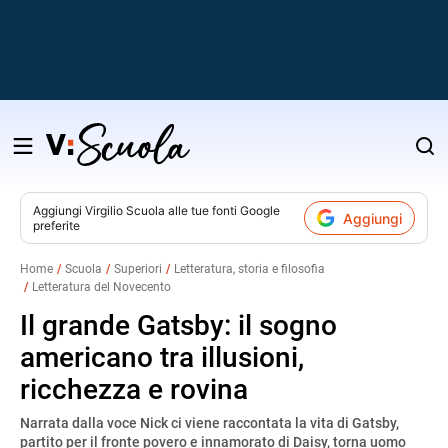
Salta
al
contenuto
Aggiungi
Virgilio Scuola
alle tue fonti Google
Aggiungi
preferite
v
Home
Scuola
Superiori
Letteratura, storia e filosofia
Letteratura del Novecento
i
Il grande Gatsby: il sogno
americano tra illusioni,
ricchezza e rovina
Narrata dalla voce Nick ci viene raccontata la vita di Gatsby,
partito per il fronte povero e innamorato di Daisy, torna uomo