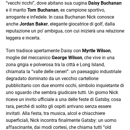
“vecchi ricchi”, dove abitano sua cugina
Daisy Buchanan
e il marito
Tom Buchanan
, ex campione sportivo,
arrogante e infedele. In casa Buchanan Nick conosce
anche
Jordan Baker
, elegante giocatrice di golf, dalla
reputazione un po’ ambigua, con cui inizierà una relazione
leggera e incerta.
Tom tradisce apertamente Daisy con
Myrtle Wilson
,
moglie del meccanico
George Wilson
, che vive in una
zona grigia e polverosa tra la città e Long Island,
chiamata la “valle delle ceneri”: un paesaggio industriale
degradato dominato da un vecchio cartellone
pubblicitario con due enormi occhi, simbolo inquietante di
uno sguardo che sembra giudicare tutti. Un giorno Nick
riceve un invito ufficiale a una delle feste di Gatsby, cosa
rara, perché di solito gli ospiti arrivano senza essere
invitati. Alla festa, tra musica, alcol e chiacchiere
superficiali, Nick incontra finalmente Gatsby: un uomo
affascinante, dai modi cortesi, che chiama tutti “old