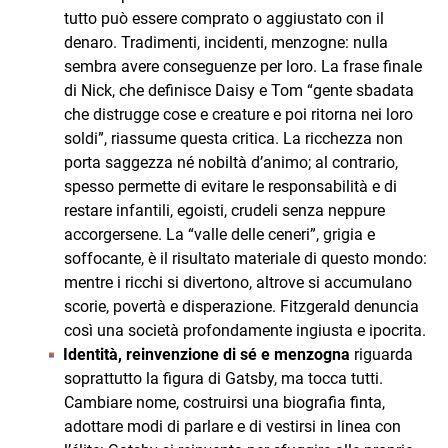
tutto può essere comprato o aggiustato con il
denaro. Tradimenti, incidenti, menzogne: nulla
sembra avere conseguenze per loro. La frase finale
di Nick, che definisce Daisy e Tom “gente sbadata
che distrugge cose e creature e poi ritorna nei loro
soldi”, riassume questa critica. La ricchezza non
porta saggezza né nobiltà d’animo; al contrario,
spesso permette di evitare le responsabilità e di
restare infantili, egoisti, crudeli senza neppure
accorgersene. La “valle delle ceneri”, grigia e
soffocante, è il risultato materiale di questo mondo:
mentre i ricchi si divertono, altrove si accumulano
scorie, povertà e disperazione. Fitzgerald denuncia
così una società profondamente ingiusta e ipocrita.
Identità, reinvenzione di sé e menzogna
riguarda
soprattutto la figura di Gatsby, ma tocca tutti.
Cambiare nome, costruirsi una biografia finta,
adottare modi di parlare e di vestirsi in linea con