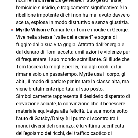
ricchi e l’indifferenza generale. Il suo gesto finale,
l’omicidio-suicidio, è tragicamente significativo: è la
ribellione impotente di chi non ha mai avuto davvero
scelta, esplosa in modo distruttivo e senza giustizia.
Myrtle Wilson
è l’amante di Tom e moglie di George.
Vive nella stessa “valle delle ceneri” e sogna di
fuggire dalla sua vita grigia. Attratta dall’energia e
dal denaro di Tom, accetta umiliazioni e violenze pur
di frequentare il suo mondo scintillante. Si illude che
Tom lascerà la moglie per lei, ma agli occhi di lui
rimane solo un passatempo. Myrtle usa il corpo, gli
abiti, il modo di parlare per imitare la classe alta, ma
viene brutalmente riportata al suo posto.
Simbolicamente rappresenta il desiderio disperato di
elevazione sociale, la convinzione che il benessere
materiale equivalga alla felicità. La sua morte sotto
l’auto di Gatsby/Daisy è il punto di scontro tra i
mondi diversi del romanzo: è la vittima sacrificata
dell’egoismo dei ricchi, del traffico caotico di