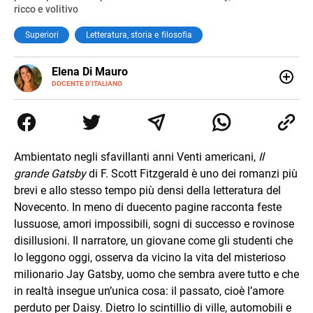
ricco e volitivo
Superiori
Letteratura, storia e filosofia
E-
Elena Di Mauro
MAIL
DOCENTE D'ITALIANO
Elbana, laureata con lode in Filologia Moderna a Firenze
(2018), ho lavorato e viaggiato tra Nepal, Nuova Zelanda,
Australia e Asia, maturando inglese, spagnolo e il
desiderio di insegnare. Oggi sono docente di ruolo
all’Elba: credo nella scuola come seme di libertà e
Ambientato negli sfavillanti anni Venti americani,
Il
cambiamento.
grande Gatsby
di F. Scott Fitzgerald è uno dei romanzi più
brevi e allo stesso tempo più densi della letteratura del
Novecento. In meno di duecento pagine racconta feste
lussuose, amori impossibili, sogni di successo e rovinose
disillusioni. Il narratore, un giovane come gli studenti che
lo leggono oggi, osserva da vicino la vita del misterioso
milionario Jay Gatsby, uomo che sembra avere tutto e che
in realtà insegue un’unica cosa: il passato, cioè l’amore
perduto per Daisy. Dietro lo scintillio di ville, automobili e