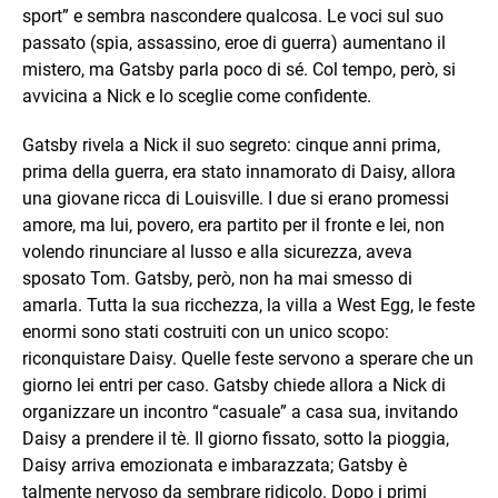
sport” e sembra nascondere qualcosa. Le voci sul suo
passato (spia, assassino, eroe di guerra) aumentano il
mistero, ma Gatsby parla poco di sé. Col tempo, però, si
avvicina a Nick e lo sceglie come confidente.
Gatsby rivela a Nick il suo segreto: cinque anni prima,
prima della guerra, era stato innamorato di Daisy, allora
una giovane ricca di Louisville. I due si erano promessi
amore, ma lui, povero, era partito per il fronte e lei, non
volendo rinunciare al lusso e alla sicurezza, aveva
sposato Tom. Gatsby, però, non ha mai smesso di
amarla. Tutta la sua ricchezza, la villa a West Egg, le feste
enormi sono stati costruiti con un unico scopo:
riconquistare Daisy. Quelle feste servono a sperare che un
giorno lei entri per caso. Gatsby chiede allora a Nick di
organizzare un incontro “casuale” a casa sua, invitando
Daisy a prendere il tè. Il giorno fissato, sotto la pioggia,
Daisy arriva emozionata e imbarazzata; Gatsby è
talmente nervoso da sembrare ridicolo. Dopo i primi