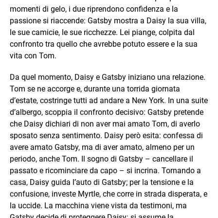
momenti di gelo, i due riprendono confidenza e la
passione si riaccende: Gatsby mostra a Daisy la sua villa,
le sue camicie, le sue ricchezze. Lei piange, colpita dal
confronto tra quello che avrebbe potuto essere e la sua
vita con Tom.
Da quel momento, Daisy e Gatsby iniziano una relazione.
Tom se ne accorge e, durante una torrida giornata
d’estate, costringe tutti ad andare a New York. In una suite
d’albergo, scoppia il confronto decisivo: Gatsby pretende
che Daisy dichiari di non aver mai amato Tom, di averlo
sposato senza sentimento. Daisy però esita: confessa di
avere amato Gatsby, ma di aver amato, almeno per un
periodo, anche Tom. Il sogno di Gatsby – cancellare il
passato e ricominciare da capo – si incrina. Tornando a
casa, Daisy guida l’auto di Gatsby; per la tensione e la
confusione, investe Myrtle, che corre in strada disperata, e
la uccide. La macchina viene vista da testimoni, ma
Gatsby decide di proteggere Daisy: si assume la