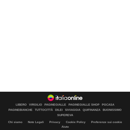
LIBERO
VIRGILIO
PAGINEGIALLE
PAGINEGIALLE SHOP
PGCASA
PAGINEBIANCHE
TUTTOCITTÀ
DILEI
SIVIAGGIA
QUIFINANZA
BUONISSIMO
SUPEREVA
Chi siamo
Note Legali
Privacy
Cookie Policy
Preferenze sui cookie
Aiuto