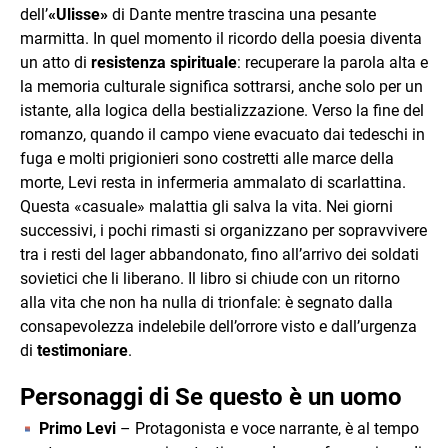
dell’
«Ulisse»
di Dante mentre trascina una pesante
marmitta. In quel momento il ricordo della poesia diventa
un atto di
resistenza spirituale
: recuperare la parola alta e
la memoria culturale significa sottrarsi, anche solo per un
istante, alla logica della bestializzazione. Verso la fine del
romanzo, quando il campo viene evacuato dai tedeschi in
fuga e molti prigionieri sono costretti alle marce della
morte, Levi resta in infermeria ammalato di scarlattina.
Questa «casuale» malattia gli salva la vita. Nei giorni
successivi, i pochi rimasti si organizzano per sopravvivere
tra i resti del lager abbandonato, fino all’arrivo dei soldati
sovietici che li liberano. Il libro si chiude con un ritorno
alla vita che non ha nulla di trionfale: è segnato dalla
consapevolezza indelebile dell’orrore visto e dall’urgenza
di
testimoniare
.
Personaggi di Se questo è un uomo
Primo Levi
– Protagonista e voce narrante, è al tempo