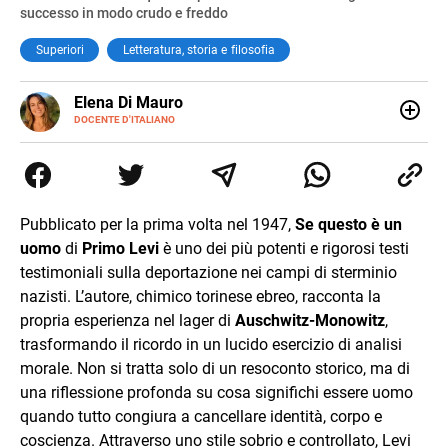
successo in modo crudo e freddo
Superiori
Letteratura, storia e filosofia
E-
Elena Di Mauro
MAIL
DOCENTE D'ITALIANO
Elbana, laureata con lode in Filologia Moderna a Firenze
(2018), ho lavorato e viaggiato tra Nepal, Nuova Zelanda,
Australia e Asia, maturando inglese, spagnolo e il
desiderio di insegnare. Oggi sono docente di ruolo
all’Elba: credo nella scuola come seme di libertà e
Pubblicato per la prima volta nel 1947,
Se questo è un
cambiamento.
uomo
di
Primo Levi
è uno dei più potenti e rigorosi testi
testimoniali sulla deportazione nei campi di sterminio
nazisti. L’autore, chimico torinese ebreo, racconta la
propria esperienza nel lager di
Auschwitz-Monowitz
,
trasformando il ricordo in un lucido esercizio di analisi
morale. Non si tratta solo di un resoconto storico, ma di
una riflessione profonda su cosa significhi essere uomo
quando tutto congiura a cancellare identità, corpo e
coscienza. Attraverso uno stile sobrio e controllato, Levi