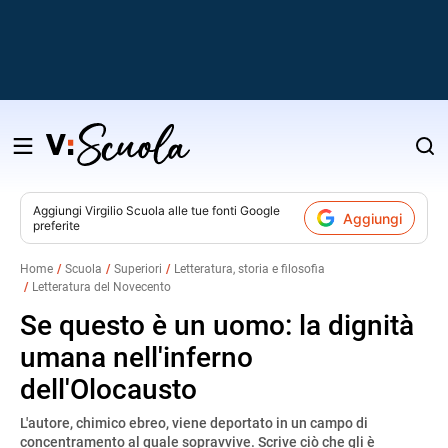
Salta
al
contenuto
Aggiungi
Virgilio Scuola
alle tue fonti Google
Aggiungi
preferite
v
Home
Scuola
Superiori
Letteratura, storia e filosofia
Letteratura del Novecento
i
Se questo è un uomo: la dignità
umana nell'inferno
dell'Olocausto
L'autore, chimico ebreo, viene deportato in un campo di
concentramento al quale sopravvive. Scrive ciò che gli è