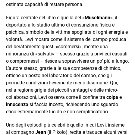
ostinata capacità di restare persona.
Figura centrale del libro è quella del
«Muselmann»
, il
deportato allo stadio ultimo di consunzione fisica e
psichica, simbolo della vittima spogliata di ogni energia e
volontà. Levi mostra come il sistema del campo produca
deliberatamente questi «sommersi», mentre una
minoranza di «salvati» – spesso grazie a privilegi casuali
o compromessi – riesce a sopravvivere un po’ più a lungo.
L’autore stesso, grazie alle sue competenze di chimico,
ottiene un posto nel laboratorio del campo, che gli
permette condizioni lievemente meno disumane. Qui,
nella regione grigia dei piccoli vantaggi e delle micro-
collaborazioni, Levi osserva come il confine tra
colpa
e
innocenza
si faccia incerto, richiedendo uno sguardo
etico estremamente lucido e non semplificatorio.
Uno degli episodi più celebri è quello in cui Levi, insieme
al compagno
Jean
(il Pikolo), recita e traduce alcuni versi