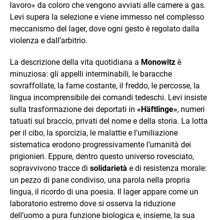
lavoro» da coloro che vengono avviati alle camere a gas.
Levi supera la selezione e viene immesso nel complesso
meccanismo del lager, dove ogni gesto è regolato dalla
violenza e dall’arbitrio.
La descrizione della vita quotidiana a
Monowitz
è
minuziosa: gli appelli interminabili, le baracche
sovraffollate, la fame costante, il freddo, le percosse, la
lingua incomprensibile dei comandi tedeschi. Levi insiste
sulla trasformazione dei deportati in
«Häftlinge»
, numeri
tatuati sul braccio, privati del nome e della storia. La lotta
per il cibo, la sporcizia, le malattie e l’umiliazione
sistematica erodono progressivamente l’umanità dei
prigionieri. Eppure, dentro questo universo rovesciato,
sopravvivono tracce di
solidarietà
e di resistenza morale:
un pezzo di pane condiviso, una parola nella propria
lingua, il ricordo di una poesia. Il lager appare come un
laboratorio estremo dove si osserva la riduzione
dell’uomo a pura funzione biologica e, insieme, la sua