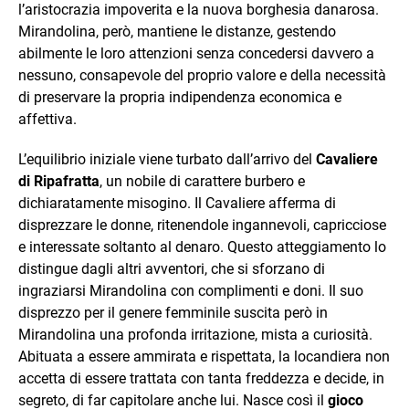
l’aristocrazia impoverita e la nuova borghesia danarosa.
Mirandolina, però, mantiene le distanze, gestendo
abilmente le loro attenzioni senza concedersi davvero a
nessuno, consapevole del proprio valore e della necessità
di preservare la propria indipendenza economica e
affettiva.
L’equilibrio iniziale viene turbato dall’arrivo del
Cavaliere
di Ripafratta
, un nobile di carattere burbero e
dichiaratamente misogino. Il Cavaliere afferma di
disprezzare le donne, ritenendole ingannevoli, capricciose
e interessate soltanto al denaro. Questo atteggiamento lo
distingue dagli altri avventori, che si sforzano di
ingraziarsi Mirandolina con complimenti e doni. Il suo
disprezzo per il genere femminile suscita però in
Mirandolina una profonda irritazione, mista a curiosità.
Abituata a essere ammirata e rispettata, la locandiera non
accetta di essere trattata con tanta freddezza e decide, in
segreto, di far capitolare anche lui. Nasce così il
gioco