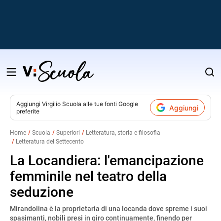
Salta
al
contenuto
Aggiungi
Virgilio Scuola
alle tue fonti Google
Aggiungi
preferite
v
Home
Scuola
Superiori
Letteratura, storia e filosofia
Letteratura del Settecento
i
La Locandiera: l'emancipazione
femminile nel teatro della
seduzione
Mirandolina è la proprietaria di una locanda dove spreme i suoi
spasimanti, nobili presi in giro continuamente, finendo per