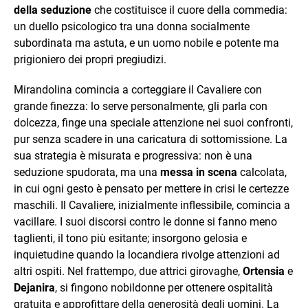
della seduzione
che costituisce il cuore della commedia:
un duello psicologico tra una donna socialmente
subordinata ma astuta, e un uomo nobile e potente ma
prigioniero dei propri pregiudizi.
Mirandolina comincia a corteggiare il Cavaliere con
grande finezza: lo serve personalmente, gli parla con
dolcezza, finge una speciale attenzione nei suoi confronti,
pur senza scadere in una caricatura di sottomissione. La
sua strategia è misurata e progressiva: non è una
seduzione spudorata, ma una
messa in scena
calcolata,
in cui ogni gesto è pensato per mettere in crisi le certezze
maschili. Il Cavaliere, inizialmente inflessibile, comincia a
vacillare. I suoi discorsi contro le donne si fanno meno
taglienti, il tono più esitante; insorgono gelosia e
inquietudine quando la locandiera rivolge attenzioni ad
altri ospiti. Nel frattempo, due attrici girovaghe,
Ortensia
e
Dejanira
, si fingono nobildonne per ottenere ospitalità
gratuita e approfittare della generosità degli uomini. La