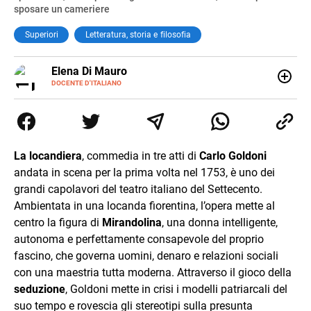
sposare un cameriere
Superiori
Letteratura, storia e filosofia
E-
Elena Di Mauro
MAIL
DOCENTE D'ITALIANO
Elbana, laureata con lode in Filologia Moderna a Firenze
(2018), ho lavorato e viaggiato tra Nepal, Nuova Zelanda,
Australia e Asia, maturando inglese, spagnolo e il
desiderio di insegnare. Oggi sono docente di ruolo
all’Elba: credo nella scuola come seme di libertà e
La locandiera
, commedia in tre atti di
Carlo Goldoni
cambiamento.
andata in scena per la prima volta nel 1753, è uno dei
grandi capolavori del teatro italiano del Settecento.
Ambientata in una locanda fiorentina, l’opera mette al
centro la figura di
Mirandolina
, una donna intelligente,
autonoma e perfettamente consapevole del proprio
fascino, che governa uomini, denaro e relazioni sociali
con una maestria tutta moderna. Attraverso il gioco della
seduzione
, Goldoni mette in crisi i modelli patriarcali del
suo tempo e rovescia gli stereotipi sulla presunta