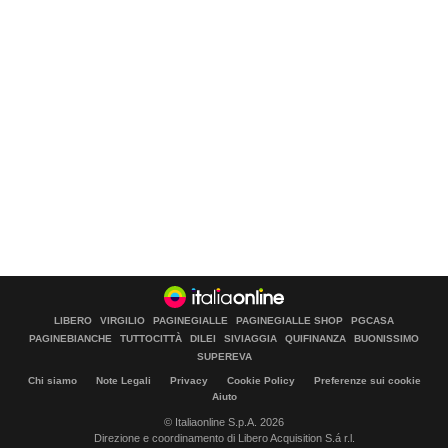
LIBERO
VIRGILIO
PAGINEGIALLE
PAGINEGIALLE SHOP
PGCASA
PAGINEBIANCHE
TUTTOCITTÀ
DILEI
SIVIAGGIA
QUIFINANZA
BUONISSIMO
SUPEREVA
Chi siamo
Note Legali
Privacy
Cookie Policy
Preferenze sui cookie
Aiuto
© Italiaonline S.p.A. 2026
Direzione e coordinamento di Libero Acquisition S.á r.l.