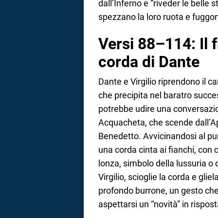
dall’Inferno e “riveder le belle ste
spezzano la loro ruota e fuggo
Versi 88–114: Il 
corda di Dante
Dante e Virgilio riprendono il 
che precipita nel baratro succes
potrebbe udire una conversazio
Acquacheta, che scende dall’A
Benedetto. Avvicinandosi al pun
una corda cinta ai fianchi, con
lonza, simbolo della lussuria o d
Virgilio, scioglie la corda e glie
profondo burrone, un gesto ch
aspettarsi un “novità” in rispos