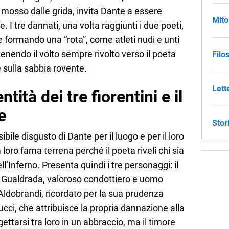
o, mosso dalle grida, invita Dante a essere
Mito
e. I tre dannati, una volta raggiunti i due poeti,
e formando una “rota”, come atleti nudi e unti
enendo il volto sempre rivolto verso il poeta
Filo
 sulla sabbia rovente.
Lett
tità dei tre fiorentini e il
e
Stor
bile disgusto di Dante per il luogo e per il loro
 loro fama terrena perché il poeta riveli chi sia
l’Inferno. Presenta quindi i tre personaggi: il
i Gualdrada, valoroso condottiero e uomo
Aldobrandi, ricordato per la sua prudenza
cucci, che attribuisce la propria dannazione alla
ettarsi tra loro in un abbraccio, ma il timore