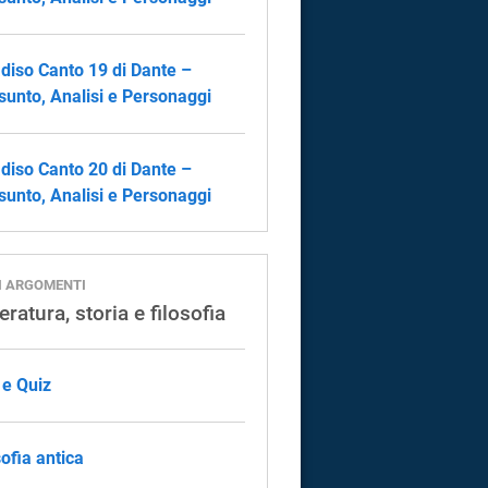
diso Canto 19 di Dante –
sunto, Analisi e Personaggi
diso Canto 20 di Dante –
sunto, Analisi e Personaggi
I ARGOMENTI
eratura, storia e filosofia
 e Quiz
sofia antica