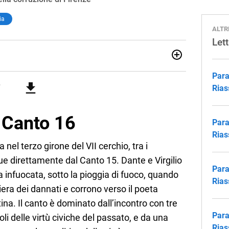
ia
ALTR
Let
lologia Moderna a Firenze (2018), ho lavorato e viaggiato
Para
alia e Asia, maturando inglese, spagnolo e il desiderio di
 ruolo all’Elba: credo nella scuola come seme di libertà e
Rias
l Canto 16
Para
Rias
a nel terzo girone del VII cerchio, tra i
e direttamente dal Canto 15. Dante e Virgilio
Para
infuocata, sotto la pioggia di fuoco, quando
Rias
iera dei dannati e corrono verso il poeta
ina. Il canto è dominato dall’incontro con tre
Para
oli delle virtù civiche del passato, e da una
Rias