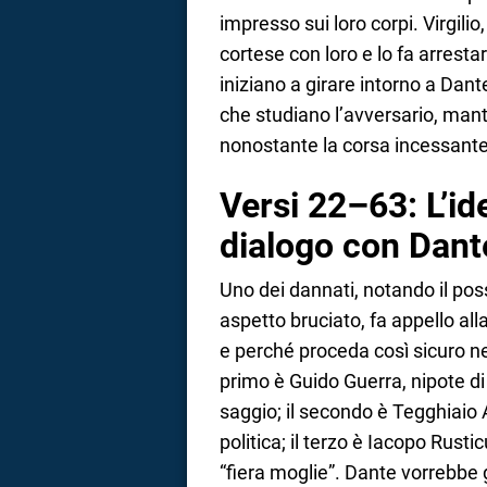
impresso sui loro corpi. Virgili
cortese con loro e lo fa arrestar
iniziano a girare intorno a Dant
che studiano l’avversario, mant
nonostante la corsa incessante
Versi 22–63: L’iden
dialogo con Dant
Uno dei dannati, notando il possi
aspetto bruciato, fa appello alla
e perché proceda così sicuro nel
primo è Guido Guerra, nipote d
saggio; il secondo è Tegghiaio 
politica; il terzo è Iacopo Rusti
“fiera moglie”. Dante vorrebbe g