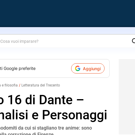
are?
ti Google preferite
Aggiungi
a e filosofia
Letteratura del Trecento
o 16 di Dante –
nalisi e Personaggi
sodomiti da cui si stagliano tre anime: sono
della corruzione di Firenze