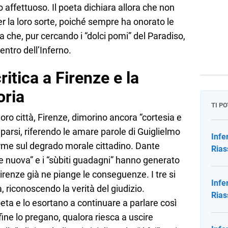
 affettuoso. Il poeta dichiara allora che non
r la loro sorte, poiché sempre ha onorato le
ga che, pur cercando i “dolci pomi” del Paradiso,
entro dell’Inferno.
itica a Firenze e la
oria
TI P
loro città, Firenze, dimorino ancora “cortesia e
mparsi, riferendo le amare parole di Guiglielmo
Infe
larme sul degrado morale cittadino. Dante
Rias
e nuova” e i “sùbiti guadagni” hanno generato
renze già ne piange le conseguenze. I tre si
Infe
riconoscendo la verità del giudizio.
Rias
ta e lo esortano a continuare a parlare così
fine lo pregano, qualora riesca a uscire