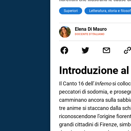
Superiori
Letteratura, storia e filosof
E-
Elena Di Mauro
MAIL
DOCENTE D'ITALIANO
Elbana, laureata con lode in Fi
tra Nepal, Nuova Zelanda, Austr
insegnare. Oggi sono docente di
cambiamento.
Introduzione a
Il Canto 16 dell’
Inferno
si colloc
peccatori di sodomia, e prosegu
camminano ancora sulla sabbia 
tre anime si staccano dalla sch
riconoscendone l’origine fiorent
i
grandi cittadini di Firenze, simb
tografico