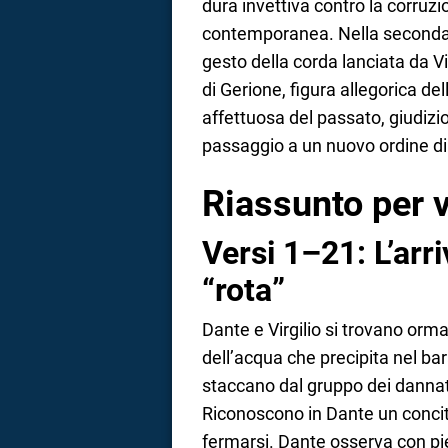
dura invettiva contro la corruzi
contemporanea. Nella seconda p
a
gesto della corda lanciata da V
correnze
di Gerione, figura allegorica de
affettuosa del passato, giudizi
passaggio a un nuovo ordine di
Riassunto per v
Versi 1–21: L’arri
“rota”
Dante e Virgilio si trovano ormai 
dell’acqua che precipita nel ba
staccano dal gruppo dei dannati
Riconoscono in Dante un concitta
fermarsi. Dante osserva con piet