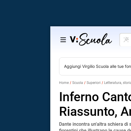
Cosa
Salta
vuoi
al
impar
contenuto
Aggiungi
Virgilio Scuola
alle tue fon
Home
Scuola
Superiori
Letteratura, stori
Inferno Cant
Riassunto, A
Dante incontra un'altra schiera di 
fiorentini che illustrano le cause 