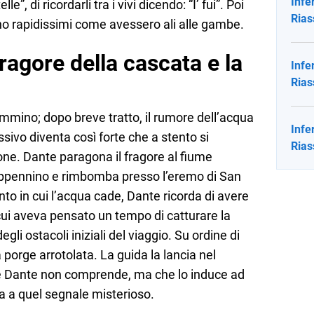
Infe
lle”, di ricordarli tra i vivi dicendo: “I’ fui”. Poi
Rias
no rapidissimi come avessero ali alle gambe.
fragore della cascata e la
Infe
Rias
cammino; dopo breve tratto, il rumore dell’acqua
Infe
sivo diventa così forte che a stento si
Rias
ne. Dante paragona il fragore al fiume
ppennino e rimbomba presso l’eremo di San
to in cui l’acqua cade, Dante ricorda di avere
 cui aveva pensato un tempo di catturare la
egli ostacoli iniziali del viaggio. Su ordine di
la porge arrotolata. La guida la lancia nel
e Dante non comprende, ma che lo induce ad
ta a quel segnale misterioso.