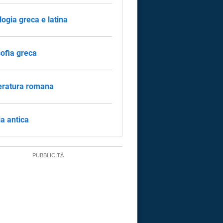
logia greca e latina
sofia greca
eratura romana
ia antica