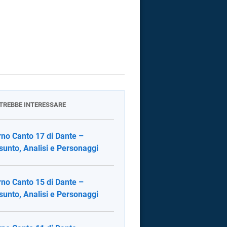
OTREBBE INTERESSARE
rno Canto 17 di Dante –
sunto, Analisi e Personaggi
rno Canto 15 di Dante –
sunto, Analisi e Personaggi