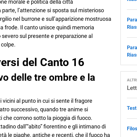
one morale e politica della città
arte, l’attenzione si sposta sul misterioso
irgilio nel burrone e sull’apparizione mostruosa
Para
lla frode. Il canto unisce quindi memoria
Rias
o severo sul presente e preparazione al
 colpe.
Para
Rias
ersi del Canto 16
vo delle tre ombre e la
ALTR
Lett
vicini al punto in cui si sente il fragore
Test
ratro successivo, quando tre anime si
 che corrono sotto la pioggia di fuoco.
dino dall’“abito” fiorentino e gli intimano di
Filo
à le piaghe, antiche e recenti, che il fuoco ha