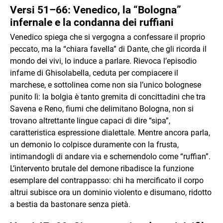
Versi 51–66: Venedico, la “Bologna”
infernale e la condanna dei ruffiani
Venedico spiega che si vergogna a confessare il proprio
peccato, ma la “chiara favella” di Dante, che gli ricorda il
mondo dei vivi, lo induce a parlare. Rievoca l’episodio
infame di Ghisolabella, ceduta per compiacere il
marchese, e sottolinea come non sia l’unico bolognese
punito lì: la bolgia è tanto gremita di concittadini che tra
Savena e Reno, fiumi che delimitano Bologna, non si
trovano altrettante lingue capaci di dire “sipa”,
caratteristica espressione dialettale. Mentre ancora parla,
un demonio lo colpisce duramente con la frusta,
intimandogli di andare via e schernendolo come “ruffian”.
L’intervento brutale del demone ribadisce la funzione
esemplare del contrappasso: chi ha mercificato il corpo
altrui subisce ora un dominio violento e disumano, ridotto
a bestia da bastonare senza pietà.