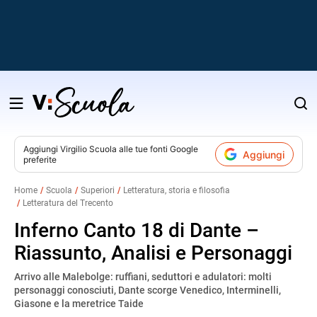
Salta
al
contenuto
Aggiungi
Virgilio Scuola
alle tue fonti Google
Aggiungi
preferite
v
Home
Scuola
Superiori
Letteratura, storia e filosofia
Letteratura del Trecento
i
Inferno Canto 18 di Dante –
Riassunto, Analisi e Personaggi
Arrivo alle Malebolge: ruffiani, seduttori e adulatori: molti
personaggi conosciuti, Dante scorge Venedico, Interminelli,
Giasone e la meretrice Taide