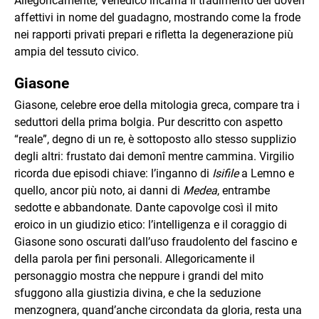
Allegoricamente, Venedico incarna il tradimento dei doveri
affettivi in nome del guadagno, mostrando come la frode
nei rapporti privati prepari e rifletta la degenerazione più
ampia del tessuto civico.
Giasone
Giasone, celebre eroe della mitologia greca, compare tra i
seduttori della prima bolgia. Pur descritto con aspetto
“reale”, degno di un re, è sottoposto allo stesso supplizio
degli altri: frustato dai demonî mentre cammina. Virgilio
ricorda due episodi chiave: l’inganno di
Isifile
a Lemno e
quello, ancor più noto, ai danni di
Medea
, entrambe
sedotte e abbandonate. Dante capovolge così il mito
eroico in un giudizio etico: l’intelligenza e il coraggio di
Giasone sono oscurati dall’uso fraudolento del fascino e
della parola per fini personali. Allegoricamente il
personaggio mostra che neppure i grandi del mito
sfuggono alla giustizia divina, e che la seduzione
menzognera, quand’anche circondata da gloria, resta una