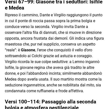
Versi 67–99: Giasone tra i seduttori: Isifile
e Medea
Ripreso il cammino, Dante e Virgilio raggiungono il punto
in cui il ponte di roccia passa sopra la prima bolgia e
conduce verso la seconda. Virgilio invita Dante a
osservare l’altra fila di dannati, che si muove in direzione
opposta, ancora frustata dai demonî. Gli indica una figura
maestosa che, pur nel supplizio, conserva un aspetto
“reale”: è
Giasone
, l’eroe che conquistò il vello d’oro
sottraendolo ai Colchi grazie ad astuzia e coraggio.
Virgilio ricorda le sue colpe seduttive: a Lemno ingannò
Isifile, la giovane regina che aveva già tradito le altre
donne, e poi l’abbandonò incinta; similmente abbandonò
Medea dopo averla usata. Il suo martirio mostra come la
seduzione ingannatrice, anche se nobilitata dal mito, sia
condannata come ruffianeria e frode affettiva.
Versi 100–114: Passaggio alla seconda
bolgia e atmosfera pestilenziale