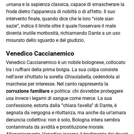
umana
e la sapienza classica, capace di smascherare la
frode dietro l’apparenza di nobiltà o di affetto. Il suo
intervento finale, quando dice che le loro “viste sian
sazie”, indica il limite oltre il quale l’osservare il male
diventa inutile morbosità, richiamando Dante a un uso
misurato dello sguardo e del giudizio.
Venedico Caccianemico
Venedico Caccianemico è un nobile bolognese, collocato
tra i ruffiani della prima bolgia. La sua colpa consiste
nell’aver sfruttato la sorella
Ghisolabella
, cedendola al
marchese per interesse. Nel canto rappresenta la
corruzione familiare
e politica: chi dovrebbe proteggere
usa invece i legami di sangue come merce. La sua
confessione, estorta dalla “chiara favella” di Dante, è
segnata da vergogna e riluttanza, ma anche da un’amara
denuncia collettiva: non è solo, Bologna intera sembra
contaminata da avidità e prostituzione morale.