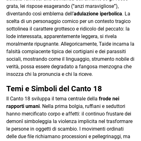
grata, lei rispose esagerando (“anzi maravigliose”),
diventando così emblema dell’
adulazione iperbolica
. La
scelta di un personaggio comico per un contesto tragico
sottolinea il carattere grottesco e ridicolo del peccato: la
lode interessata, apparentemente leggera, si rivela
moralmente ripugnante. Allegoricamente, Taide incarna la
falsità compiacente tipica dei cortigiani e dei parassiti
sociali, mostrando come il linguaggio, strumento nobile di
verità, possa essere degradato a fangosa menzogna che
insozza chi la pronuncia e chi la riceve.
Temi e Simboli del Canto 18
Il Canto 18 sviluppa il tema centrale della
frode nei
rapporti umani
. Nella prima bolgia, ruffiani e seduttori
hanno mercificato corpo e affetti: il continuo frustare dei
demonî simboleggia la violenza implicita nel trasformare
le persone in oggetti di scambio. I movimenti ordinati
delle due file richiamano processioni e pellegrinaggi, ma