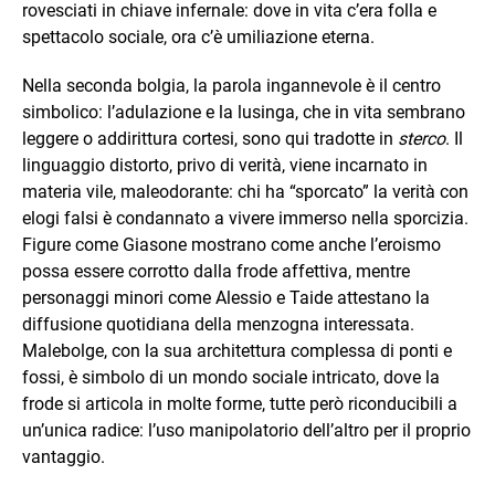
rovesciati in chiave infernale: dove in vita c’era folla e
spettacolo sociale, ora c’è umiliazione eterna.
Nella seconda bolgia, la parola ingannevole è il centro
simbolico: l’adulazione e la lusinga, che in vita sembrano
leggere o addirittura cortesi, sono qui tradotte in
sterco
. Il
linguaggio distorto, privo di verità, viene incarnato in
materia vile, maleodorante: chi ha “sporcato” la verità con
elogi falsi è condannato a vivere immerso nella sporcizia.
Figure come Giasone mostrano come anche l’eroismo
possa essere corrotto dalla frode affettiva, mentre
personaggi minori come Alessio e Taide attestano la
diffusione quotidiana della menzogna interessata.
Malebolge, con la sua architettura complessa di ponti e
fossi, è simbolo di un mondo sociale intricato, dove la
frode si articola in molte forme, tutte però riconducibili a
un’unica radice: l’uso manipolatorio dell’altro per il proprio
vantaggio.