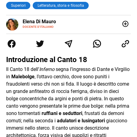
Superiori
Letteratura, storia e filosofia
E-
Elena Di Mauro
MAIL
DOCENTE D'ITALIANO
Elbana, laureata con lode in Filologia Moderna a Firenze
(2018), ho lavorato e viaggiato tra Nepal, Nuova Zelanda,
Australia e Asia, maturando inglese, spagnolo e il
desiderio di insegnare. Oggi sono docente di ruolo
all’Elba: credo nella scuola come seme di libertà e
Introduzione al Canto 18
cambiamento.
Il Canto 18 dell’
Inferno
segna l’ingresso di Dante e Virgilio
in
Malebolge
, l’ottavo cerchio, dove sono puniti i
fraudolenti verso chi non si fida. Il luogo è descritto come
un grande anfiteatro di roccia ferrigna, diviso in dieci
bolge concentriche da argini e ponti di pietra. In questo
canto vengono presentate le prime due bolge: nella prima
sono tormentati
ruffiani e seduttori
, frustati da demoni
cornuti; nella seconda i
adulatori e lusingatori
giacciono
immersi nello sterco. Il canto unisce descrizione
architettonica, forza visiva dei supplizi e ritratti