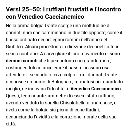
Versi 25–50: I ruffiani frustati e l’incontro
con Venedico Caccianemico
Nella prima bolgia Dante scorge una moltitudine di
dannati nudi che camminano in due file opposte, come il
flusso ordinato dei pellegrini romani nell’anno del
Giubileo. Alcuni procedono in direzione dei poeti, altri in
senso contrario. A sorvegliare il loro movimento ci sono
demonî cornuti
che li percuotono con grandi fruste,
costringendoli ad accelerare il passo: nessuno osa
attendere il secondo o terzo colpo. Tra i dannati Dante
riconosce un uomo di Bologna e, fermatosi per guardarlo
meglio, ne indovina l’identità: è
Venedico Caccianemico
.
Questi, tentennante, ammette di essere stato ruffiano,
avendo venduto la sorella Ghisolabella al marchese, e
rivela come la bolgia sia piena di concittadini,
denunciando l’avidità e la corruzione morale della sua
città.