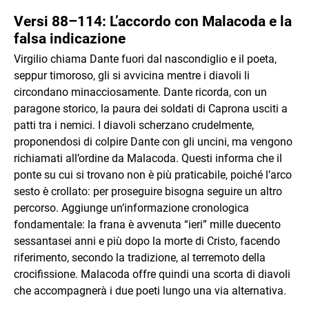
Versi 88–114: L’accordo con Malacoda e la
falsa indicazione
Virgilio chiama Dante fuori dal nascondiglio e il poeta,
seppur timoroso, gli si avvicina mentre i diavoli li
circondano minacciosamente. Dante ricorda, con un
paragone storico, la paura dei soldati di Caprona usciti a
patti tra i nemici. I diavoli scherzano crudelmente,
proponendosi di colpire Dante con gli uncini, ma vengono
richiamati all’ordine da Malacoda. Questi informa che il
ponte su cui si trovano non è più praticabile, poiché l’arco
sesto è crollato: per proseguire bisogna seguire un altro
percorso. Aggiunge un’informazione cronologica
fondamentale: la frana è avvenuta “ieri” mille duecento
sessantasei anni e più dopo la morte di Cristo, facendo
riferimento, secondo la tradizione, al terremoto della
crocifissione. Malacoda offre quindi una scorta di diavoli
che accompagnerà i due poeti lungo una via alternativa.