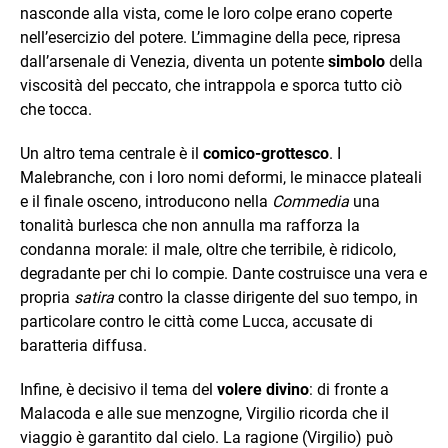
nasconde alla vista, come le loro colpe erano coperte
nell’esercizio del potere. L’immagine della pece, ripresa
dall’arsenale di Venezia, diventa un potente
simbolo
della
viscosità del peccato, che intrappola e sporca tutto ciò
che tocca.
Un altro tema centrale è il
comico-grottesco
. I
Malebranche, con i loro nomi deformi, le minacce plateali
e il finale osceno, introducono nella
Commedia
una
tonalità burlesca che non annulla ma rafforza la
condanna morale: il male, oltre che terribile, è ridicolo,
degradante per chi lo compie. Dante costruisce una vera e
propria
satira
contro la classe dirigente del suo tempo, in
particolare contro le città come Lucca, accusate di
baratteria diffusa.
Infine, è decisivo il tema del
volere divino
: di fronte a
Malacoda e alle sue menzogne, Virgilio ricorda che il
viaggio è garantito dal cielo. La ragione (Virgilio) può