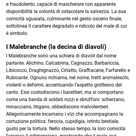
e fraudolento, capace di mascherare con apparente
disponibilità la volontà di ostacolare la salvezza. La sua
comicità sguaiata, culminante nel gesto osceno finale,
sottolinea il carattere degradato e ridicolo del male di cui
è simbolo.
I Malebranche (la decina di diavoli)
I Malebranche sono una schiera di diavoli dal nome
parlante: Alichino, Calcabrina, Cagnazzo, Barbariccia,
Libicocco, Draghignazzo, Cirïatto, Graffiacane, Farfarello e
Rubicante. Ognuno richiama, nel nome, tratti animaleschi,
violenti o deformi, accentuando l’aspetto grottesco del
canto. Essi custodiscono i barattieri, ma si comportano
come una banda di soldati rozzi e sbruffoni: scherzano,
minacciano, litigano, obbediscono malvolentieri.
Allegoricamente incarnano i vizi che accompagnano la
corruzione politica: ferocia, cupidigia, istinto bestiale,
gusto per la tortura. Nello stesso tempo, la loro comicità
farsesca li ridimensiona, mostrando che il male, pur