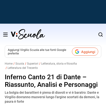
Salta
al
contenuto
Aggiungi
Virgilio Scuola
alle tue fonti Google
Aggiungi
preferite
v
Home
Scuola
Superiori
Letteratura, storia e filosofia
Letteratura del Trecento
i
Inferno Canto 21 di Dante –
Riassunto, Analisi e Personaggi
La bolgia dei barattieri è piena di diavoli e vi è baratro: Dante e
Virgilio dovranno muoversi lungo l'argine scortati da demoni, la
paura è forte