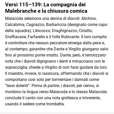
Versi 115–139: La compagnia dei
Malebranche e la chiusura comica
Malacoda seleziona una decina di diavoli: Alichino,
Calcabrina, Cagnazzo, Barbariccia (designato come capo
della squadra), Libicocco, Draghignazzo, Cirïatto,
Graffiacane, Farfarello e il folle Rubicante. Il loro compito
è controllare che nessun peccatore emerga dalla pece e,
al contempo, garantire che Dante e Virgilio giungano salvi
fino al prossimo ponte intatto. Dante, però, è terrorizzato:
nota che i diavoli digrignano i denti e minacciano con le
sopracciglia; chiede a Virgilio di non farsi guidare da loro.
Il maestro, invece, lo rassicura, affermando che i diavoli si
comportano così solo per tormentare i dannati come
“lessi dolenti”. Prima di partire, i diavoli, per cenno, si
mordono la lingua verso Malacoda e lo stesso Malacoda
conclude il canto con una nota grottesca e irriverente,
usando il sedere come trombetta.