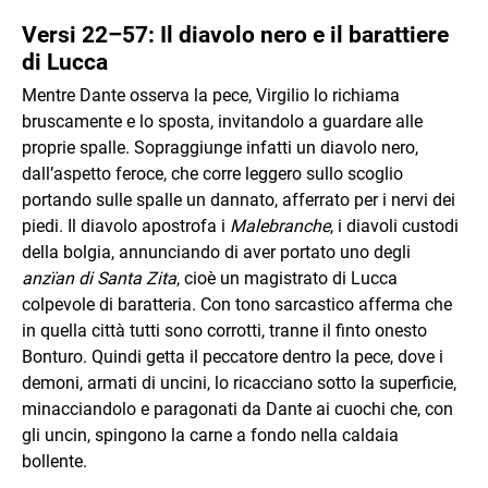
Versi 22–57: Il diavolo nero e il barattiere
di Lucca
Mentre Dante osserva la pece, Virgilio lo richiama
bruscamente e lo sposta, invitandolo a guardare alle
proprie spalle. Sopraggiunge infatti un diavolo nero,
dall’aspetto feroce, che corre leggero sullo scoglio
portando sulle spalle un dannato, afferrato per i nervi dei
piedi. Il diavolo apostrofa i
Malebranche
, i diavoli custodi
della bolgia, annunciando di aver portato uno degli
anzïan di Santa Zita
, cioè un magistrato di Lucca
colpevole di baratteria. Con tono sarcastico afferma che
in quella città tutti sono corrotti, tranne il finto onesto
Bonturo. Quindi getta il peccatore dentro la pece, dove i
demoni, armati di uncini, lo ricacciano sotto la superficie,
minacciandolo e paragonati da Dante ai cuochi che, con
gli uncin, spingono la carne a fondo nella caldaia
bollente.