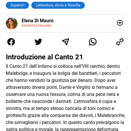
Superiori
Letteratura, storia e filosofia
E-
Elena Di Mauro
MAIL
DOCENTE D'ITALIANO
Elbana, laureata con lode in Filologia Moderna a Firenze
(2018), ho lavorato e viaggiato tra Nepal, Nuova Zelanda,
Australia e Asia, maturando inglese, spagnolo e il
desiderio di insegnare. Oggi sono docente di ruolo
all’Elba: credo nella scuola come seme di libertà e
Introduzione al Canto 21
cambiamento.
Il Canto 21 dell’
Inferno
si colloca nell’VIII cerchio, dentro
Malebolge, e inaugura la bolgia dei barattieri, i peccatori
che hanno venduto la giustizia per denaro. Dopo aver
attraversato diversi ponti, Dante e Virgilio si fermano a
osservare una nuova fessura, colma di una pece nera e
bollente che nasconde i dannati. L’atmosfera è cupa e
sinistra, ma al tempo stesso caricata di toni comici e
grotteschi grazie alla comparsa dei diavoli, i Malebranche,
che sorvegliano i peccatori. In questo canto prevalgono la
satira politica e morale, la rappresentazione deformata