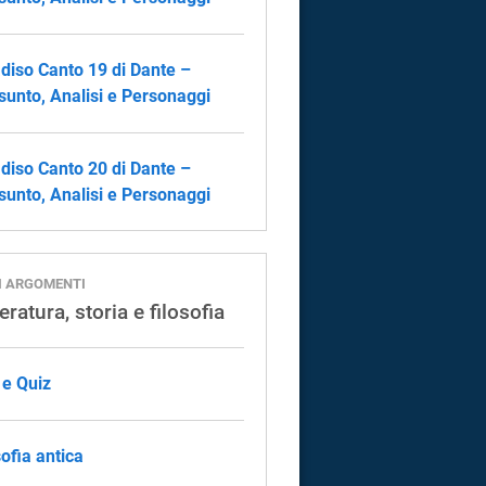
diso Canto 19 di Dante –
sunto, Analisi e Personaggi
diso Canto 20 di Dante –
sunto, Analisi e Personaggi
I ARGOMENTI
eratura, storia e filosofia
 e Quiz
sofia antica