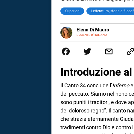
Superiori
Letteratura, storia e filosof
E-
Elena Di Mauro
MAIL
DOCENTE D'ITALIANO
Elbana, laureata con lode in Fi
tra Nepal, Nuova Zelanda, Austr
insegnare. Oggi sono docente di
cambiamento.
Introduzione a
Il Canto 34 conclude l’
Inferno
e 
del peccato. Siamo nel nono cer
sono puniti i traditori, e dove 
del doloroso regno”. Il canto nar
che strazia eternamente Giuda,
i
tradimenti contro Dio e contro 
tografico