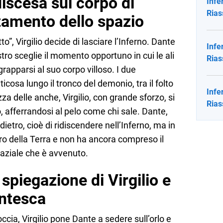
iscesa sul corpo di
Infe
Rias
altamento dello spazio
”, Virgilio decide di lasciare l’Inferno. Dante
Infe
estro sceglie il momento opportuno in cui le ali
Rias
rapparsi al suo corpo villoso. I due
cosa lungo il tronco del demonio, tra il folto
Infe
ezza delle anche, Virgilio, con grande sforzo, si
Rias
o, afferrandosi al pelo come chi sale. Dante,
dietro, cioè di ridiscendere nell’Inferno, ma in
tro della Terra e non ha ancora compreso il
aziale che è avvenuto.
spiegazione di Virgilio e
ntesca
roccia, Virgilio pone Dante a sedere sull’orlo e