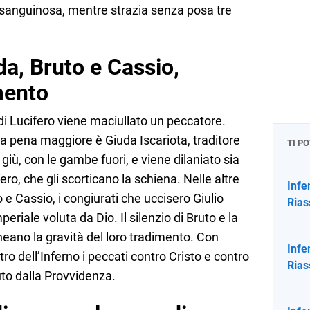
sanguinosa, mentre strazia senza posa tre
a, Bruto e Cassio,
mento
i Lucifero viene maciullato un peccatore.
 la pena maggiore è Giuda Iscariota, traditore
TI P
 giù, con le gambe fuori, e viene dilaniato sia
ifero, che gli scorticano la schiena. Nelle altre
Infe
 e Cassio, i congiurati che uccisero Giulio
Rias
eriale voluta da Dio. Il silenzio di Bruto e la
ineano la gravità del loro tradimento. Con
Infe
ro dell’Inferno i peccati contro Cristo e contro
Rias
luto dalla Provvidenza.