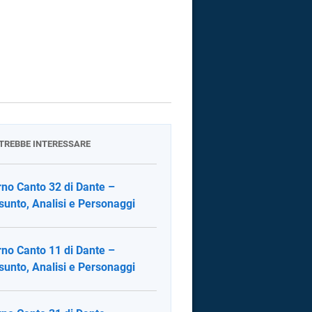
OTREBBE INTERESSARE
rno Canto 32 di Dante –
sunto, Analisi e Personaggi
rno Canto 11 di Dante –
sunto, Analisi e Personaggi