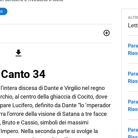
ia
ALTR
Let
lologia Moderna a Firenze (2018), ho lavorato e viaggiato
Para
alia e Asia, maturando inglese, spagnolo e il desiderio di
 ruolo all’Elba: credo nella scuola come seme di libertà e
Rias
l Canto 34
Para
Rias
l’intera discesa di Dante e Virgilio nel regno
chio, al centro della ghiaccia di Cocito, dove
Para
appare Lucifero, definito da Dante “lo ’mperador
Rias
ra l’orrore della visione di Satana a tre facce
 Bruto e Cassio, simboli dei massimi
Para
l’Impero. Nella seconda parte si svolge la
Rias