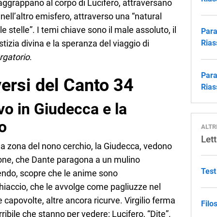
i aggrappano al corpo di Lucifero, attraversano
 nell’altro emisfero, attraverso una “natural
 le stelle”. I temi chiave sono il male assoluto, il
Para
stizia divina e la speranza del viaggio di
Rias
rgatorio
.
Para
ersi del Canto 34
Rias
ivo in Giudecca e la
ro
ALTR
Lett
tima zona del nono cerchio, la Giudecca, vedono
ione, che Dante paragona a un mulino
Test
dendo, scopre che le anime sono
accio, che le avvolge come pagliuzze nel
e capovolte, altre ancora ricurve. Virgilio ferma
Filo
rribile che stanno per vedere: Lucifero, “Dite”.