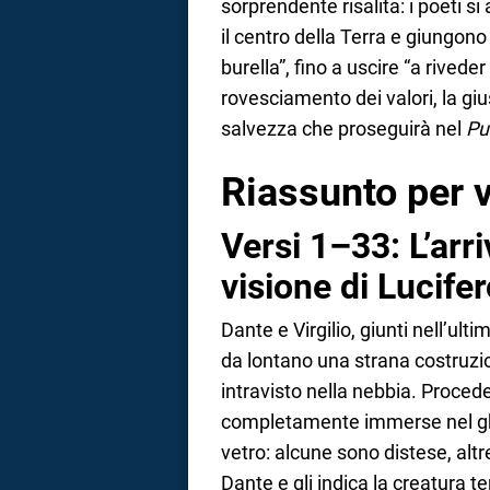
sorprendente risalita: i poeti s
il centro della Terra e giungono
a
burella”, fino a uscire “a riveder
correnze
rovesciamento dei valori, la giu
salvezza che proseguirà nel
Pu
Riassunto per v
Versi 1–33: L’arr
visione di Lucife
Dante e Virgilio, giunti nell’ul
da lontano una strana costruz
intravisto nella nebbia. Proce
completamente immerse nel ghi
vetro: alcune sono distese, altr
Dante e gli indica la creatura te