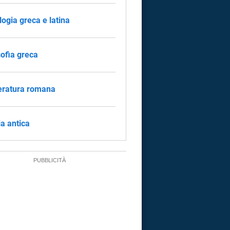
logia greca e latina
sofia greca
eratura romana
ia antica