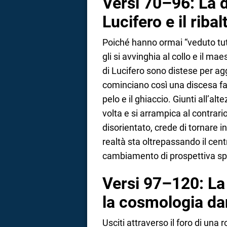
Versi 70–96: La d
Lucifero e il rib
Poiché hanno ormai “veduto tutto
gli si avvinghia al collo e il ma
di Lucifero sono distese per agg
cominciano così una discesa fati
pelo e il ghiaccio. Giunti all’alt
volta e si arrampica al contrari
disorientato, crede di tornare in
realtà sta oltrepassando il cen
cambiamento di prospettiva sp
Versi 97–120: La 
la cosmologia da
Usciti attraverso il foro di una 