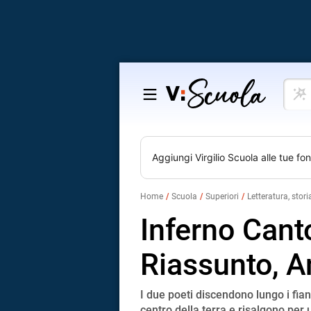
Cosa
Salta
vuoi
al
impar
contenuto
Aggiungi
Virgilio Scuola
alle tue fon
Home
Scuola
Superiori
Letteratura, stori
Inferno Cant
Riassunto, A
I due poeti discendono lungo i fian
centro della terra e risalgono per u