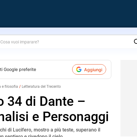
are?
ti Google preferite
Aggiungi
a e filosofia
Letteratura del Trecento
o 34 di Dante –
nalisi e Personaggi
chi di Lucifero, mostro a più teste, superano il
n sentiero e rivedono il cielo