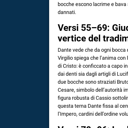
bocche escono lacrime e bava 
dannati.
Versi 55–69: Giud
vertice del tradi
Dante vede che da ogni bocca d
Virgilio spiega che l’anima con
di Cristo: è conficcato a capo in
dai denti sia dagli artigli di Luc
due bocche sono straziati Bruto
Cesare, simbolo dell’autorità imp
figura robusta di Cassio sottol
questa terna Dante fissa al cent
l’Impero, cardini dell’ordine vo