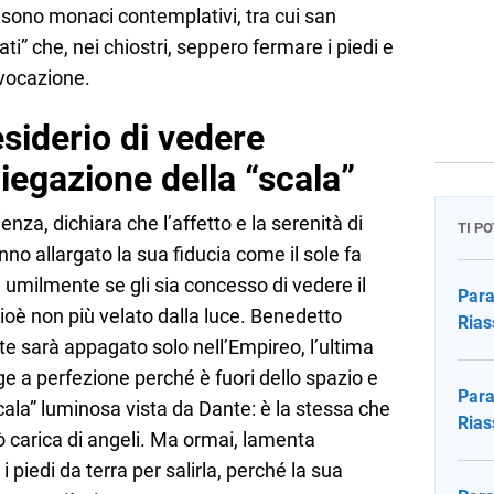
nti: sono monaci contemplativi, tra cui san
ti” che, nei chiostri, seppero fermare i piedi e
 vocazione.
esiderio di vedere
iegazione della “scala”
enza, dichiara che l’affetto e la serenità di
TI P
anno allargato la sua fiducia come il sole fa
a umilmente se gli sia concesso di vedere il
Para
ioè non più velato dalla luce. Benedetto
Rias
nte sarà appagato solo nell’Empireo, l’ultima
ge a perfezione perché è fuori dello spazio e
Para
scala” luminosa vista da Dante: è la stessa che
Rias
ò carica di angeli. Ma ormai, lamenta
piedi da terra per salirla, perché la sua