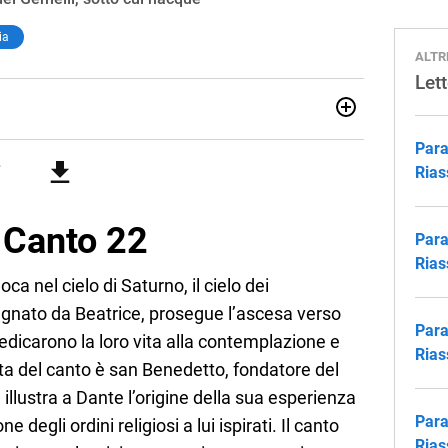
ia
ALTR
Let
lologia Moderna a Firenze (2018), ho lavorato e viaggiato
Para
alia e Asia, maturando inglese, spagnolo e il desiderio di
 ruolo all’Elba: credo nella scuola come seme di libertà e
Rias
l Canto 22
Para
Rias
loca nel cielo di Saturno, il cielo dei
gnato da Beatrice, prosegue l’ascesa verso
Para
dicarono la loro vita alla contemplazione e
Rias
ta del canto è san Benedetto, fondatore del
lustra a Dante l’origine della sua esperienza
Para
e degli ordini religiosi a lui ispirati. Il canto
Rias