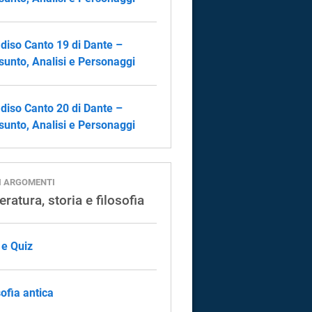
diso Canto 19 di Dante –
sunto, Analisi e Personaggi
diso Canto 20 di Dante –
sunto, Analisi e Personaggi
I ARGOMENTI
eratura, storia e filosofia
 e Quiz
sofia antica