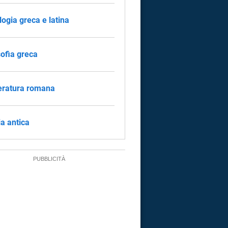
logia greca e latina
sofia greca
eratura romana
ia antica