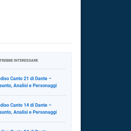
OTREBBE INTERESSARE
diso Canto 21 di Dante –
sunto, Analisi e Personaggi
diso Canto 14 di Dante –
sunto, Analisi e Personaggi