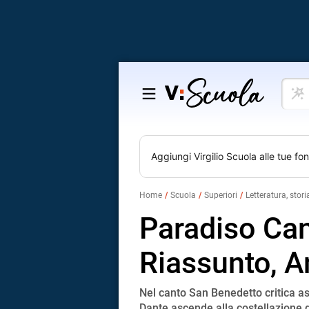
Cosa
Salta
vuoi
al
impar
contenuto
Aggiungi
Virgilio Scuola
alle tue fon
Home
Scuola
Superiori
Letteratura, stori
Paradiso Can
Riassunto, A
Nel canto San Benedetto critica as
Dante ascende alla costellazione d