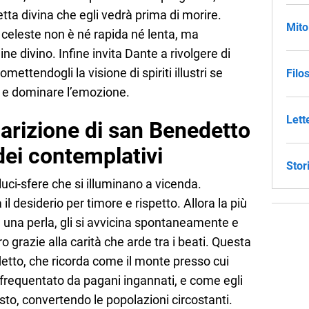
ta divina che egli vedrà prima di morire.
Mito
a celeste non è né rapida né lenta, ma
ne divino. Infine invita Dante a rivolgere di
ettendogli la visione di spiriti illustri se
Filo
 e dominare l’emozione.
Lett
arizione di san Benedetto
dei contemplativi
Stor
ci-sfere che si illuminano a vicenda.
 desiderio per timore e rispetto. Allora la più
 una perla, gli si avvicina spontaneamente e
o grazie alla carità che arde tra i beati. Questa
etto, che ricorda come il monte presso cui
requentato da pagani ingannati, e come egli
isto, convertendo le popolazioni circostanti.