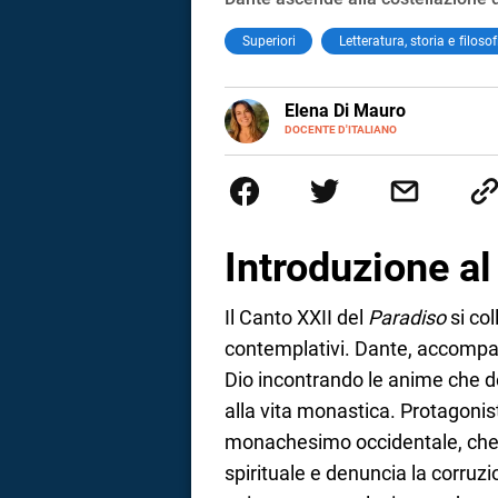
Superiori
Letteratura, storia e filosof
E-
Elena Di Mauro
MAIL
DOCENTE D'ITALIANO
Elbana, laureata con lode in Fi
tra Nepal, Nuova Zelanda, Austr
insegnare. Oggi sono docente di
cambiamento.
Introduzione a
Il Canto XXII del
Paradiso
si col
contemplativi. Dante, accompa
Dio incontrando le anime che de
alla vita monastica. Protagonis
monachesimo occidentale, che il
i
spirituale e denuncia la corruzion
tografico