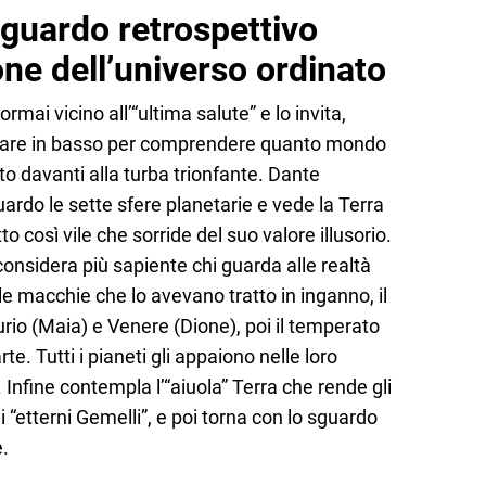
guardo retrospettivo
ione dell’universo ordinato
mai vicino all’“ultima salute” e lo invita,
uardare in basso per comprendere quanto mondo
eto davanti alla turba trionfante. Dante
uardo le sette sfere planetarie e vede la Terra
o così vile che sorride del suo valore illusorio.
onsidera più sapiente chi guarda alle realtà
e macchie che lo avevano tratto in inganno, il
urio (Maia) e Venere (Dione), poi il temperato
e. Tutti i pianeti gli appaiono nelle loro
 Infine contempla l’“aiuola” Terra che rende gli
i “etterni Gemelli”, e poi torna con lo sguardo
e.