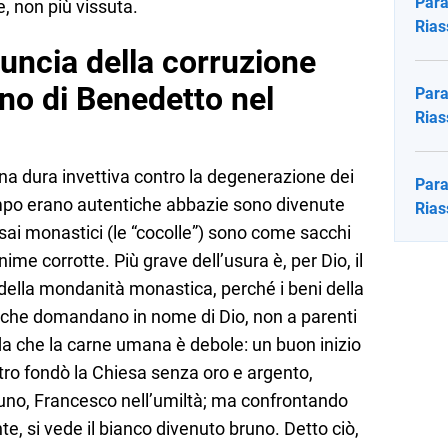
Para
e, non più vissuta.
Rias
uncia della corruzione
no di Benedetto nel
Para
Rias
a dura invettiva contro la degenerazione dei
Para
po erano autentiche abbazie sono divenute
Rias
 i sai monastici (le “cocolle”) sono come sacchi
anime corrotte. Più grave dell’usura è, per Dio, il
e della mondanità monastica, perché i beni della
 che domandano in nome di Dio, non a parenti
rda che la carne umana è debole: un buon inizio
tro fondò la Chiesa senza oro e argento,
uno, Francesco nell’umiltà; ma confrontando
nte, si vede il bianco divenuto bruno. Detto ciò,