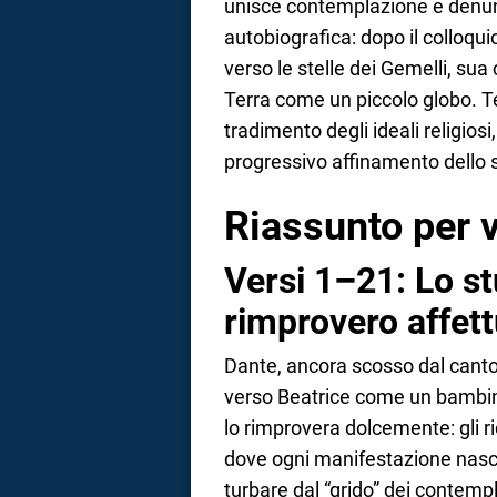
unisce contemplazione e denu
autobiografica: dopo il colloqu
a
verso le stelle dei Gemelli, sua
correnze
Terra come un piccolo globo. Te
tradimento degli ideali religiosi,
progressivo affinamento dello s
Riassunto per v
Versi 1–21: Lo st
rimprovero affett
Dante, ancora scosso dal canto 
verso Beatrice come un bambin
lo rimprovera dolcemente: gli ric
dove ogni manifestazione nasce 
turbare dal “grido” dei contemp