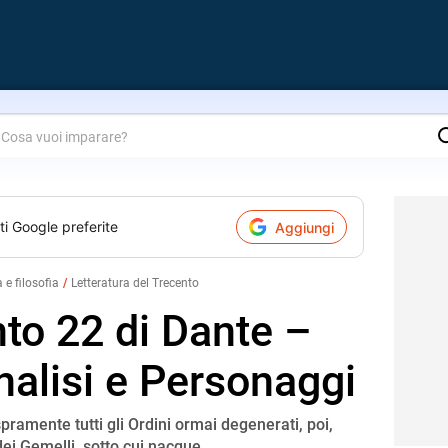
are?
ti Google preferite
Aggiungi
a e filosofia
Letteratura del Trecento
to 22 di Dante –
nalisi e Personaggi
pramente tutti gli Ordini ormai degenerati, poi,
ei Gemelli, sotto cui nacque