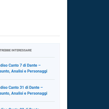
OTREBBE INTERESSARE
diso Canto 7 di Dante –
sunto, Analisi e Personaggi
diso Canto 31 di Dante –
sunto, Analisi e Personaggi