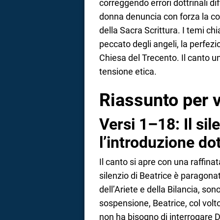
correggendo errori dottrinali di
donna denuncia con forza la cor
a
della Sacra Scrittura. I temi chi
correnze
peccato degli angeli, la perfezio
Chiesa del Trecento. Il canto u
tensione etica.
Riassunto per v
Versi 1–18: Il sil
l’introduzione dot
Il canto si apre con una raffina
silenzio di Beatrice è paragonato
dell’Ariete e della Bilancia, so
sospensione, Beatrice, col volto
non ha bisogno di interrogare 