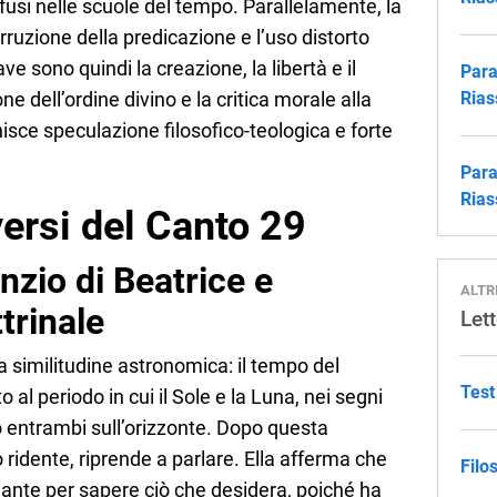
ffusi nelle scuole del tempo. Parallelamente, la
ruzione della predicazione e l’uso distorto
ave sono quindi la creazione, la libertà e il
Para
ne dell’ordine divino e la critica morale alla
Rias
nisce speculazione filosofico-teologica e forte
Para
Rias
ersi del Canto 29
enzio di Beatrice e
ALTR
trinale
Lett
ta similitudine astronomica: il tempo del
Test
 al periodo in cui il Sole e la Luna, nei segni
no entrambi sull’orizzonte. Dopo questa
 ridente, riprende a parlare. Ella afferma che
Filo
Dante per sapere ciò che desidera, poiché ha