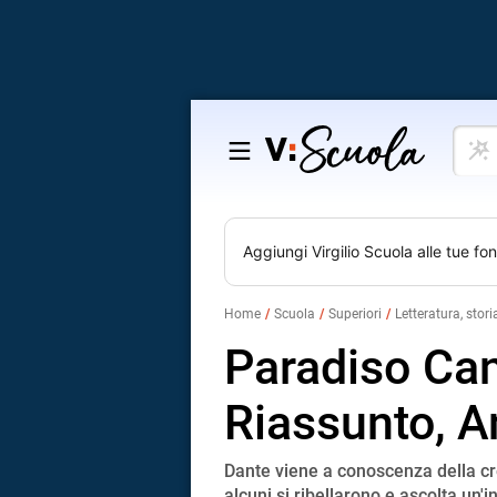
Cosa
Salta
vuoi
al
impar
contenuto
Aggiungi
Virgilio Scuola
alle tue fon
Home
Scuola
Superiori
Letteratura, stori
Paradiso Can
Riassunto, A
Dante viene a conoscenza della cr
alcuni si ribellarono e ascolta un'i