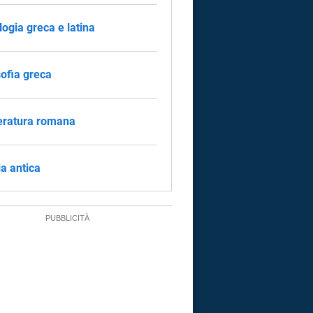
logia greca e latina
sofia greca
eratura romana
ia antica