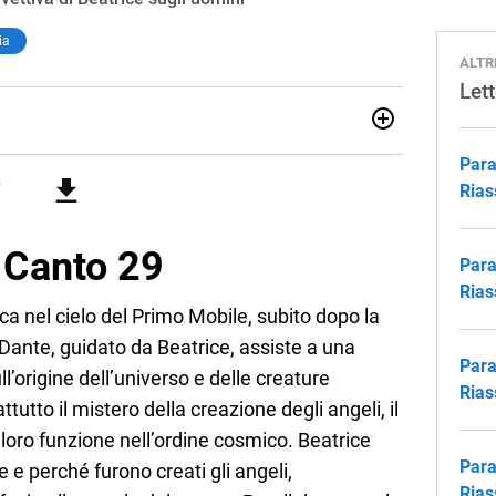
ia
ALTR
Let
lologia Moderna a Firenze (2018), ho lavorato e viaggiato
Para
alia e Asia, maturando inglese, spagnolo e il desiderio di
 ruolo all’Elba: credo nella scuola come seme di libertà e
Rias
l Canto 29
Para
Rias
oca nel cielo del Primo Mobile, subito dopo la
. Dante, guidato da Beatrice, assiste a una
Para
’origine dell’universo e delle creature
Rias
attutto il mistero della creazione degli angeli, il
 loro funzione nell’ordine cosmico. Beatrice
Para
e perché furono creati gli angeli,
Rias