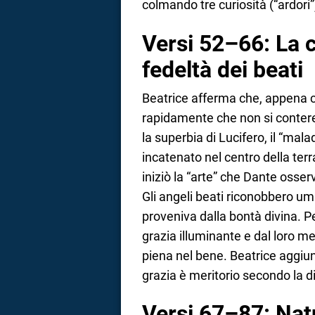
colmando tre curiosità (“ardori”
Versi 52–66: La c
fedeltà dei beati
Beatrice afferma che, appena cre
rapidamente che non si conter
la superbia di Lucifero, il “mal
incatenato nel centro della terr
iniziò la “arte” che Dante osserv
Gli angeli beati riconobbero um
proveniva dalla bontà divina. Pe
grazia illuminante e dal loro me
piena nel bene. Beatrice aggiun
grazia è meritorio secondo la di
Versi 67–87: Natu