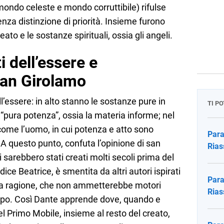
 mondo celeste e mondo corruttibile) rifulse
senza distinzione di priorità. Insieme furono
ato e le sostanze spirituali, ossia gli angeli.
i dell’essere e
san Girolamo
ell’essere: in alto stanno le sostanze pure in
TI P
la “pura potenza”, ossia la materia informe; nel
ome l’uomo, in cui potenza e atto sono
Para
. A questo punto, confuta l’opinione di san
Rias
 sarebbero stati creati molti secoli prima del
ice Beatrice, è smentita da altri autori ispirati
Para
lla ragione, che non ammetterebbe motori
Rias
empo. Così Dante apprende dove, quando e
el Primo Mobile, insieme al resto del creato,