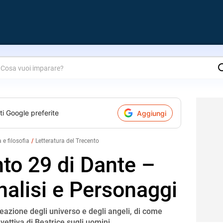
are?
ti Google preferite
Aggiungi
a e filosofia
Letteratura del Trecento
to 29 di Dante –
nalisi e Personaggi
eazione degli universo e degli angeli, di come
nvettiva di Beatrice sugli uomini