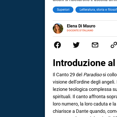
Superiori
Letteratura, storia e filosof
E-
Elena Di Mauro
MAIL
DOCENTE D'ITALIANO
Elbana, laureata con lode in Fi
tra Nepal, Nuova Zelanda, Austr
insegnare. Oggi sono docente di
cambiamento.
Introduzione a
Il Canto 29 del
Paradiso
si coll
visione dell’ordine degli angeli
lezione teologica complessa sull
spirituali. Il canto affronta sopr
loro numero, la loro caduta e la
i
chiarisce a Dante quando, come 
tografico