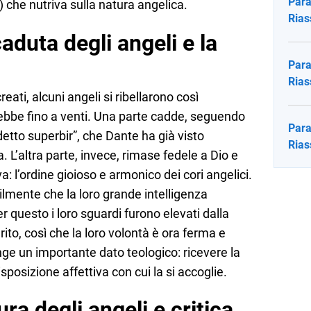
Para
) che nutriva sulla natura angelica.
Rias
aduta degli angeli e la
Para
Rias
ati, alcuni angeli si ribellarono così
ebbe fino a venti. Una parte cadde, seguendo
Para
adetto superbir”, che Dante ha già visto
Rias
a. L’altra parte, invece, rimase fedele a Dio e
a: l’ordine gioioso e armonico dei cori angelici.
ilmente che la loro grande intelligenza
r questo i loro sguardi furono elevati dalla
rito, così che la loro volontà è ora ferma e
ge un importante dato teologico: ricevere la
sposizione affettiva con cui la si accoglie.
ra degli angeli e critica