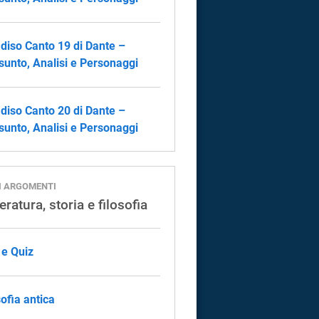
diso Canto 19 di Dante –
sunto, Analisi e Personaggi
diso Canto 20 di Dante –
sunto, Analisi e Personaggi
I ARGOMENTI
eratura, storia e filosofia
 e Quiz
sofia antica