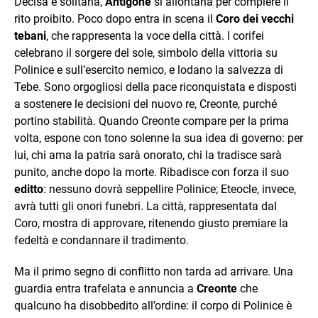
Decisa e solitaria,
Antigone
si allontana per compiere il
rito proibito. Poco dopo entra in scena il
Coro dei vecchi
tebani
, che rappresenta la voce della città. I corifei
celebrano il sorgere del sole, simbolo della vittoria su
Polinice e sull’esercito nemico, e lodano la salvezza di
Tebe. Sono orgogliosi della pace riconquistata e disposti
a sostenere le decisioni del nuovo re, Creonte, purché
portino stabilità. Quando Creonte compare per la prima
volta, espone con tono solenne la sua idea di governo: per
lui, chi ama la patria sarà onorato, chi la tradisce sarà
punito, anche dopo la morte. Ribadisce con forza il suo
editto
: nessuno dovrà seppellire Polinice; Eteocle, invece,
avrà tutti gli onori funebri. La città, rappresentata dal
Coro, mostra di approvare, ritenendo giusto premiare la
fedeltà e condannare il tradimento.
Ma il primo segno di conflitto non tarda ad arrivare. Una
guardia entra trafelata e annuncia a
Creonte
che
qualcuno ha disobbedito all’ordine: il corpo di Polinice è