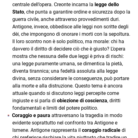
centrale dell’opera. Creonte incarna la
legge dello
Stato
, che punta a garantire ordine e sicurezza dopo la
guerra civile, anche attraverso provvedimenti duri.
Antigone, invece, obbedisce alle leggi non scritte degli
dèi, che impongono di onorare i morti con la sepoltura.
Il loro scontro non è solo politico, ma morale: chi ha
davvero il diritto di decidere ciò che è giusto? L’opera
mostra che nessuna delle due leggi è priva di rischi:
una legge puramente umana, se dimentica la pietà,
diventa tirannica; una fedeltà assoluta alla legge
divina, senza considerare le conseguenze, può portare
alla morte e alla distruzione. Questo tema è ancora
attuale quando si discutono leggi percepite come
ingiuste e si parla di
obiezione di coscienza
, diritti
fondamentali e limiti del potere politico.
Coraggio e paura
attraversano la tragedia in modo
evidente soprattutto nel confronto tra Antigone e
Ismene. Antigone rappresenta il
coraggio radicale
di
chi preferisce rischiare la vita piuttosto che tradire un