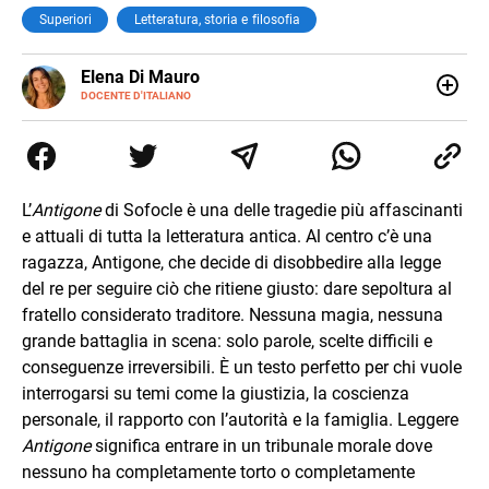
Superiori
Letteratura, storia e filosofia
E-
Elena Di Mauro
MAIL
DOCENTE D'ITALIANO
Elbana, laureata con lode in Filologia Moderna a Firenze
(2018), ho lavorato e viaggiato tra Nepal, Nuova Zelanda,
Australia e Asia, maturando inglese, spagnolo e il
desiderio di insegnare. Oggi sono docente di ruolo
all’Elba: credo nella scuola come seme di libertà e
L’
Antigone
di Sofocle è una delle tragedie più affascinanti
cambiamento.
e attuali di tutta la letteratura antica. Al centro c’è una
ragazza, Antigone, che decide di disobbedire alla legge
del re per seguire ciò che ritiene giusto: dare sepoltura al
fratello considerato traditore. Nessuna magia, nessuna
grande battaglia in scena: solo parole, scelte difficili e
conseguenze irreversibili. È un testo perfetto per chi vuole
interrogarsi su temi come la giustizia, la coscienza
personale, il rapporto con l’autorità e la famiglia. Leggere
Antigone
significa entrare in un tribunale morale dove
nessuno ha completamente torto o completamente