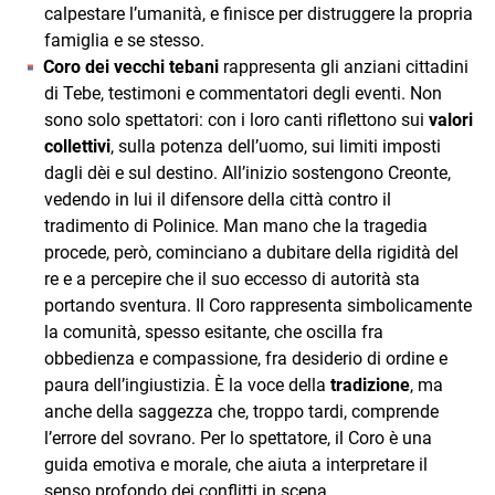
calpestare l’umanità, e finisce per distruggere la propria
famiglia e se stesso.
Coro dei vecchi tebani
rappresenta gli anziani cittadini
di Tebe, testimoni e commentatori degli eventi. Non
sono solo spettatori: con i loro canti riflettono sui
valori
collettivi
, sulla potenza dell’uomo, sui limiti imposti
dagli dèi e sul destino. All’inizio sostengono Creonte,
vedendo in lui il difensore della città contro il
tradimento di Polinice. Man mano che la tragedia
procede, però, cominciano a dubitare della rigidità del
re e a percepire che il suo eccesso di autorità sta
portando sventura. Il Coro rappresenta simbolicamente
la comunità, spesso esitante, che oscilla fra
obbedienza e compassione, fra desiderio di ordine e
paura dell’ingiustizia. È la voce della
tradizione
, ma
anche della saggezza che, troppo tardi, comprende
l’errore del sovrano. Per lo spettatore, il Coro è una
guida emotiva e morale, che aiuta a interpretare il
senso profondo dei conflitti in scena.