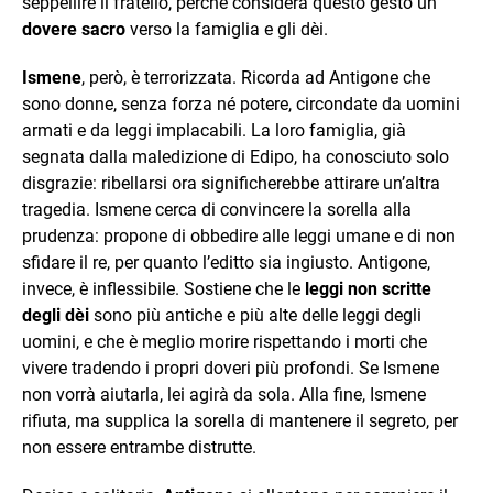
seppellire il fratello, perché considera questo gesto un
dovere sacro
verso la famiglia e gli dèi.
Ismene
, però, è terrorizzata. Ricorda ad Antigone che
sono donne, senza forza né potere, circondate da uomini
armati e da leggi implacabili. La loro famiglia, già
segnata dalla maledizione di Edipo, ha conosciuto solo
disgrazie: ribellarsi ora significherebbe attirare un’altra
tragedia. Ismene cerca di convincere la sorella alla
prudenza: propone di obbedire alle leggi umane e di non
sfidare il re, per quanto l’editto sia ingiusto. Antigone,
invece, è inflessibile. Sostiene che le
leggi non scritte
degli dèi
sono più antiche e più alte delle leggi degli
uomini, e che è meglio morire rispettando i morti che
vivere tradendo i propri doveri più profondi. Se Ismene
non vorrà aiutarla, lei agirà da sola. Alla fine, Ismene
rifiuta, ma supplica la sorella di mantenere il segreto, per
non essere entrambe distrutte.