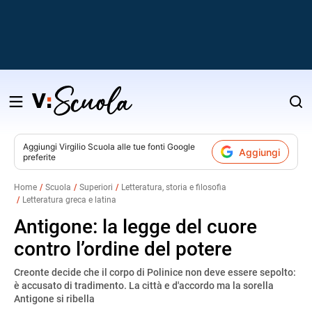
Salta
al
contenuto
Aggiungi
Virgilio Scuola
alle tue fonti Google
Aggiungi
preferite
v
Home
Scuola
Superiori
Letteratura, storia e filosofia
Letteratura greca e latina
i
Antigone: la legge del cuore
contro l’ordine del potere
Creonte decide che il corpo di Polinice non deve essere sepolto:
è accusato di tradimento. La città e d'accordo ma la sorella
Antigone si ribella