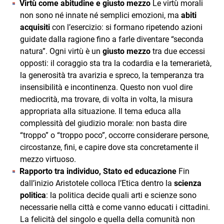
Virtù come abitudine e giusto mezzo
Le virtù morali
non sono né innate né semplici emozioni, ma
abiti
acquisiti
con l’esercizio: si formano ripetendo azioni
guidate dalla ragione fino a farle diventare “seconda
natura”. Ogni virtù è un
giusto mezzo
tra due eccessi
opposti: il coraggio sta tra la codardia e la temerarietà,
la generosità tra avarizia e spreco, la temperanza tra
insensibilità e incontinenza. Questo non vuol dire
mediocrità, ma trovare, di volta in volta, la misura
appropriata alla situazione. Il tema educa alla
complessità del giudizio morale: non basta dire
“troppo” o “troppo poco”, occorre considerare persone,
circostanze, fini, e capire dove sta concretamente il
mezzo virtuoso.
Rapporto tra individuo, Stato ed educazione
Fin
dall’inizio Aristotele colloca l’Etica dentro la
scienza
politica
: la politica decide quali arti e scienze sono
necessarie nella città e come vanno educati i cittadini.
La felicità del singolo e quella della comunità non