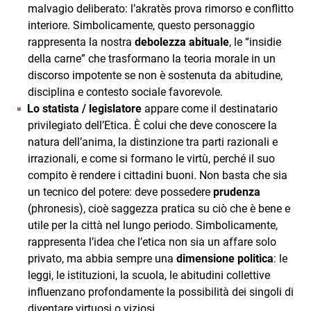
malvagio deliberato: l’akratès prova rimorso e conflitto
interiore. Simbolicamente, questo personaggio
rappresenta la nostra
debolezza abituale
, le “insidie
della carne” che trasformano la teoria morale in un
discorso impotente se non è sostenuta da abitudine,
disciplina e contesto sociale favorevole.
Lo statista / legislatore
appare come il destinatario
privilegiato dell’Etica. È colui che deve conoscere la
natura dell’anima, la distinzione tra parti razionali e
irrazionali, e come si formano le virtù, perché il suo
compito è rendere i cittadini buoni. Non basta che sia
un tecnico del potere: deve possedere
prudenza
(phronesis), cioè saggezza pratica su ciò che è bene e
utile per la città nel lungo periodo. Simbolicamente,
rappresenta l’idea che l’etica non sia un affare solo
privato, ma abbia sempre una
dimensione politica
: le
leggi, le istituzioni, la scuola, le abitudini collettive
influenzano profondamente la possibilità dei singoli di
diventare virtuosi o viziosi.