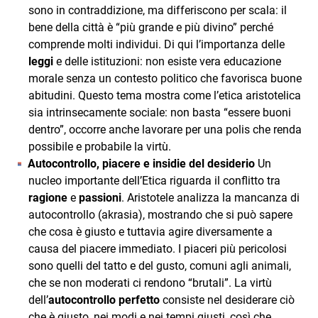
sono in contraddizione, ma differiscono per scala: il
bene della città è “più grande e più divino” perché
comprende molti individui. Di qui l’importanza delle
leggi
e delle istituzioni: non esiste vera educazione
morale senza un contesto politico che favorisca buone
abitudini. Questo tema mostra come l’etica aristotelica
sia intrinsecamente sociale: non basta “essere buoni
dentro”, occorre anche lavorare per una polis che renda
possibile e probabile la virtù.
Autocontrollo, piacere e insidie del desiderio
Un
nucleo importante dell’Etica riguarda il conflitto tra
ragione
e
passioni
. Aristotele analizza la mancanza di
autocontrollo (akrasia), mostrando che si può sapere
che cosa è giusto e tuttavia agire diversamente a
causa del piacere immediato. I piaceri più pericolosi
sono quelli del tatto e del gusto, comuni agli animali,
che se non moderati ci rendono “brutali”. La virtù
dell’
autocontrollo perfetto
consiste nel desiderare ciò
che è giusto, nei modi e nei tempi giusti, così che