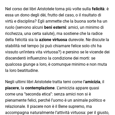
Nel corso dei libri Aristotele torna più volte sulla
felicità
: è
essa un dono degli dèi, frutto del caso, o il risultato di
virtù e disciplina? Egli ammette che la buona sorte ha un
ruolo (servono alcuni
beni esterni
: amici, un minimo di
ricchezza, una certa salute), ma sostiene che la radice
della felicità sia la
azione virtuosa
durevole. Ne discute la
stabilità nel tempo (si può chiamare felice solo chi ha
vissuto un’intera vita virtuosa?) e persino se le vicende dei
discendenti influenzino la condizione dei morti: se
qualcosa giunge a loro, è comunque minimo e non muta
la loro beatitudine.
Negli ultimi libri Aristotele tratta temi come l’
amicizia
, il
piacere
, la
contemplazione
. L’amicizia appare quasi
come una “seconda etica”: senza amici non si è
pienamente felici, perché l’uomo è un animale politico e
relazionale. Il piacere non è il Bene supremo, ma
accompagna naturalmente l’attività virtuosa: per il giusto,