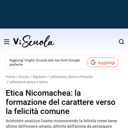
Salta
al
contenuto
Aggiungi
Virgilio Scuola
alle tue fonti Google
Aggiungi
preferite
v
Home
Scuola
Superiori
Letteratura, storia e filosofia
Letteratura greca e latina
i
Etica Nicomachea: la
formazione del carattere verso
la felicità comune
Aristotele analizza l'uomo riconoscendo la felicità come bene
ultimo dell'essere umano, attività dell'anima da perseguire