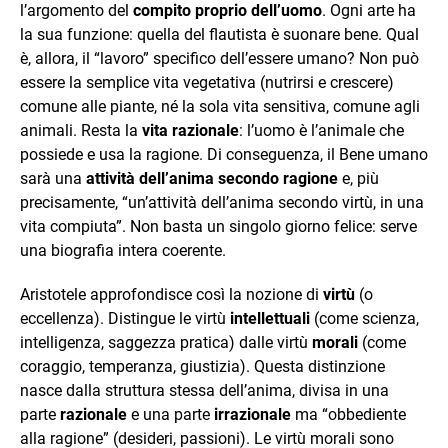
l’argomento del
compito proprio dell’uomo
. Ogni arte ha
la sua funzione: quella del flautista è suonare bene. Qual
è, allora, il “lavoro” specifico dell’essere umano? Non può
essere la semplice vita vegetativa (nutrirsi e crescere)
comune alle piante, né la sola vita sensitiva, comune agli
animali. Resta la
vita razionale
: l’uomo è l’animale che
possiede e usa la ragione. Di conseguenza, il Bene umano
sarà una
attività dell’anima secondo ragione
e, più
precisamente, “un’attività dell’anima secondo virtù, in una
vita compiuta”. Non basta un singolo giorno felice: serve
una biografia intera coerente.
Aristotele approfondisce così la nozione di
virtù
(o
eccellenza). Distingue le virtù
intellettuali
(come scienza,
intelligenza, saggezza pratica) dalle virtù
morali
(come
coraggio, temperanza, giustizia). Questa distinzione
nasce dalla struttura stessa dell’anima, divisa in una
parte
razionale
e una parte
irrazionale
ma “obbediente
alla ragione” (desideri, passioni). Le virtù morali sono