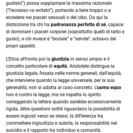
gustato”) possa soppiantare la massima razionale
(“l’eccesso va evitato”), portando a bere troppo o a
eccedere nei piaceri sessuali o del cibo. Da qui la
distinzione tra chi ha
padronanza perfetta di sé
, capace
di dominare i piaceri corporei (soprattutto quelli di tatto e
gusto), e chi invece è “brutale” e “servile”, schiavo dei
propri appetiti.
L’Etica affronta poi la
giustizia
in senso ampio e il
concetto particolare di
equità
. Aristotele distingue la
giustizia legale, fissata nelle norme generali, dall’equità,
che interviene quando la legge universale, per la sua
generalità, non si adatta al caso concreto. L’
uomo equo
non è contro la legge, ma ne rispetta lo spirito
correggendo la lettera quando sarebbe eccessivamente
rigida. Altre questioni sottili riguardano la possibilità di
essere ingiusti verso se stessi, la differenza tra
commettere ingiustizia e subirla, la responsabilità nel
suicidio e il rapporto tra individuo e comunità.