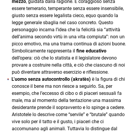
mezzo
, guidata dalla ragione. È coraggioso senza
essere temerario, temperante senza essere insensibile,
giusto senza essere legalista cieco, equo quando la
legge generale sbaglia nel caso concreto. Questo
personaggio incarna l’idea che la felicità sia “attività
dell’anima secondo virtù in una vita compiuta”: non un
picco emotivo, ma una trama continua di azioni buone.
Simbolicamente rappresenta il
fine educativo
dell’opera: ciò che lo statista e il legislatore devono
provare a costruire nella città, e ciò che ciascuno di noi
può diventare attraverso esercizio e riflessione.
L’uomo senza autocontrollo (akratès)
è la figura di chi
conosce il bene ma non riesce a seguirlo. Sa, per
esempio, che l’eccesso di cibo o di piaceri sessuali fa
male, ma al momento della tentazione una massima
desiderante prende il sopravvento e lo spinge a cedere.
Aristotele lo descrive come “servile” e “brutale” quando
vive solo per il tatto e il gusto, i piaceri che ci
accomunano agli animali. Tuttavia lo distingue dal