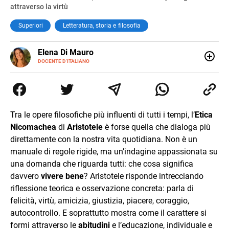
attraverso la virtù
Superiori
Letteratura, storia e filosofia
E-
Elena Di Mauro
MAIL
DOCENTE D'ITALIANO
Elbana, laureata con lode in Filologia Moderna a Firenze
(2018), ho lavorato e viaggiato tra Nepal, Nuova Zelanda,
Australia e Asia, maturando inglese, spagnolo e il
desiderio di insegnare. Oggi sono docente di ruolo
all’Elba: credo nella scuola come seme di libertà e
Tra le opere filosofiche più influenti di tutti i tempi, l’
Etica
cambiamento.
Nicomachea
di
Aristotele
è forse quella che dialoga più
direttamente con la nostra vita quotidiana. Non è un
manuale di regole rigide, ma un’indagine appassionata su
una domanda che riguarda tutti: che cosa significa
davvero
vivere bene
? Aristotele risponde intrecciando
riflessione teorica e osservazione concreta: parla di
felicità, virtù, amicizia, giustizia, piacere, coraggio,
autocontrollo. E soprattutto mostra come il carattere si
formi attraverso le
abitudini
e l’educazione, individuale e