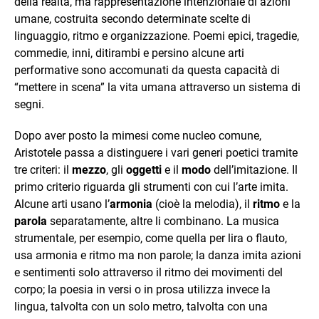
della realtà, ma rappresentazione intenzionale di azioni
umane, costruita secondo determinate scelte di
linguaggio, ritmo e organizzazione. Poemi epici, tragedie,
commedie, inni, ditirambi e persino alcune arti
performative sono accomunati da questa capacità di
“mettere in scena” la vita umana attraverso un sistema di
segni.
Dopo aver posto la mimesi come nucleo comune,
Aristotele passa a distinguere i vari generi poetici tramite
tre criteri: il
mezzo
, gli
oggetti
e il
modo
dell’imitazione. Il
primo criterio riguarda gli strumenti con cui l’arte imita.
Alcune arti usano l’
armonia
(cioè la melodia), il
ritmo
e la
parola
separatamente, altre li combinano. La musica
strumentale, per esempio, come quella per lira o flauto,
usa armonia e ritmo ma non parole; la danza imita azioni
e sentimenti solo attraverso il ritmo dei movimenti del
corpo; la poesia in versi o in prosa utilizza invece la
lingua, talvolta con un solo metro, talvolta con una