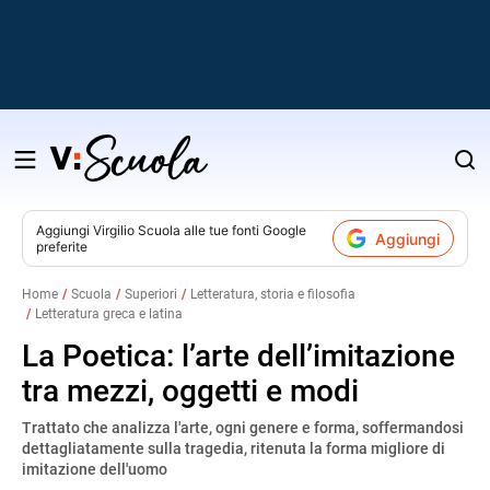
Salta
al
contenuto
Aggiungi
Virgilio Scuola
alle tue fonti Google
Aggiungi
preferite
v
Home
Scuola
Superiori
Letteratura, storia e filosofia
Letteratura greca e latina
i
La Poetica: l’arte dell’imitazione
tra mezzi, oggetti e modi
Trattato che analizza l'arte, ogni genere e forma, soffermandosi
dettagliatamente sulla tragedia, ritenuta la forma migliore di
imitazione dell'uomo