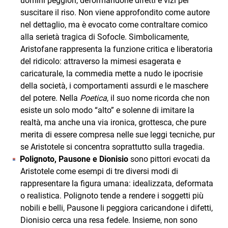
uomini peggiori, deformandone difetti e vizi per
suscitare il riso. Non viene approfondito come autore
nel dettaglio, ma è evocato come contraltare comico
alla serietà tragica di Sofocle. Simbolicamente,
Aristofane rappresenta la funzione critica e liberatoria
del ridicolo: attraverso la mimesi esagerata e
caricaturale, la commedia mette a nudo le ipocrisie
della società, i comportamenti assurdi e le maschere
del potere. Nella
Poetica
, il suo nome ricorda che non
esiste un solo modo “alto” e solenne di imitare la
realtà, ma anche una via ironica, grottesca, che pure
merita di essere compresa nelle sue leggi tecniche, pur
se Aristotele si concentra soprattutto sulla tragedia.
Polignoto, Pausone e Dionisio
sono pittori evocati da
Aristotele come esempi di tre diversi modi di
rappresentare la figura umana: idealizzata, deformata
o realistica. Polignoto tende a rendere i soggetti più
nobili e belli, Pausone li peggiora caricandone i difetti,
Dionisio cerca una resa fedele. Insieme, non sono