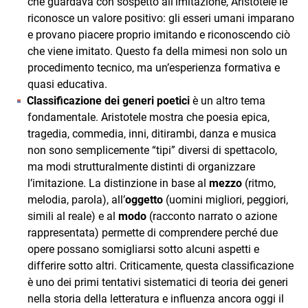
che guardava con sospetto all’imitazione, Aristotele le
riconosce un valore positivo: gli esseri umani imparano
e provano piacere proprio imitando e riconoscendo ciò
che viene imitato. Questo fa della mimesi non solo un
procedimento tecnico, ma un’esperienza formativa e
quasi educativa.
Classificazione dei generi poetici
è un altro tema
fondamentale. Aristotele mostra che poesia epica,
tragedia, commedia, inni, ditirambi, danza e musica
non sono semplicemente “tipi” diversi di spettacolo,
ma modi strutturalmente distinti di organizzare
l’imitazione. La distinzione in base al
mezzo
(ritmo,
melodia, parola), all’
oggetto
(uomini migliori, peggiori,
simili al reale) e al
modo
(racconto narrato o azione
rappresentata) permette di comprendere perché due
opere possano somigliarsi sotto alcuni aspetti e
differire sotto altri. Criticamente, questa classificazione
è uno dei primi tentativi sistematici di teoria dei generi
nella storia della letteratura e influenza ancora oggi il