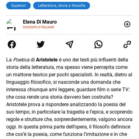
Superiori
Letteratura, storia e filosofia
E-
Elena Di Mauro
MAIL
DOCENTE D'ITALIANO
Elbana, laureata con lode in Filologia Moderna a Firenze
(2018), ho lavorato e viaggiato tra Nepal, Nuova Zelanda,
Australia e Asia, maturando inglese, spagnolo e il
desiderio di insegnare. Oggi sono docente di ruolo
all’Elba: credo nella scuola come seme di libertà e
La
Poetica
di
Aristotele
è uno dei testi più influenti della
cambiamento.
storia della letteratura, ma spesso viene percepita come
un mattone teorico per pochi specialisti. In realtà, dietro al
linguaggio filosofico, si nasconde una domanda che
interessa chiunque ami leggere, guardare film o serie TV:
che cosa rende una storia davvero ben costruita?
Aristotele prova a rispondere analizzando la poesia del
suo tempo, in particolare la tragedia e l’epica, e scoprendo
regole e strutture che, sorprendentemente, valgono ancora
oggi. In questa prima parte dell’opera, il filosofo definisce
che cos’è la poesia, come funziona l’imitazione e in che