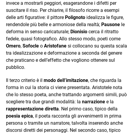
invece a mostrarli peggiori, esagerandone i difetti per
suscitare il riso. Per chiarire, il filosofo ricorre a esempi
delle arti figurative: il pittore
Polignoto
idealizza le figure,
rendendole più belle e armoniose della realtà;
Pausone
le
deforma in senso caricaturale;
Dionisio
cerca il ritratto
fedele, quasi fotografico. Allo stesso modo, poeti come
Omero
,
Sofocle
o
Aristofane
si collocano su questa scala
tra idealizzazione e deformazione a seconda del genere
che praticano e dell’effetto che vogliono ottenere sul
pubblico.
Il terzo criterio è il
modo dell’imitazione
, che riguarda la
forma in cui la storia ci viene presentata. Aristotele nota
che lo stesso poeta, anche trattando argomenti simili, può
scegliere tra due grandi modalità: la
narrazione
e la
rappresentazione diretta
. Nel primo caso, tipico della
poesia epica
, il poeta racconta gli avvenimenti in prima
persona o tramite un narratore, talvolta inserendo anche
discorsi diretti dei personaggi. Nel secondo caso, tipico