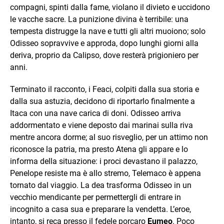
compagni, spinti dalla fame, violano il divieto e uccidono
le vacche sacre. La punizione divina è terribile: una
tempesta distrugge la nave e tutti gli altri muoiono; solo
Odisseo sopravvive e approda, dopo lunghi giorni alla
deriva, proprio da Calipso, dove resterà prigioniero per
anni.
Terminato il racconto, i Feaci, colpiti dalla sua storia e
dalla sua astuzia, decidono di riportarlo finalmente a
Itaca con una nave carica di doni. Odisseo arriva
addormentato e viene deposto dai marinai sulla riva
mentre ancora dorme; al suo risveglio, per un attimo non
riconosce la patria, ma presto Atena gli appare e lo
informa della situazione: i proci devastano il palazzo,
Penelope resiste ma è allo stremo, Telemaco è appena
tornato dal viaggio. La dea trasforma Odisseo in un
vecchio mendicante per permettergli di entrare in
incognito a casa sua e preparare la vendetta. L’eroe,
intanto, si reca presso il fedele porcaro
Eumeo
. Poco