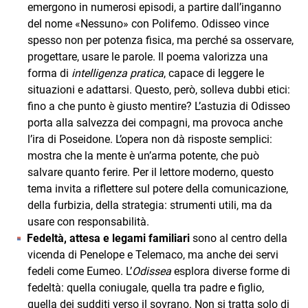
emergono in numerosi episodi, a partire dall’inganno
del nome «Nessuno» con Polifemo. Odisseo vince
spesso non per potenza fisica, ma perché sa osservare,
progettare, usare le parole. Il poema valorizza una
forma di
intelligenza pratica
, capace di leggere le
situazioni e adattarsi. Questo, però, solleva dubbi etici:
fino a che punto è giusto mentire? L’astuzia di Odisseo
porta alla salvezza dei compagni, ma provoca anche
l’ira di Poseidone. L’opera non dà risposte semplici:
mostra che la mente è un’arma potente, che può
salvare quanto ferire. Per il lettore moderno, questo
tema invita a riflettere sul potere della comunicazione,
della furbizia, della strategia: strumenti utili, ma da
usare con responsabilità.
Fedeltà, attesa e legami familiari
sono al centro della
vicenda di Penelope e Telemaco, ma anche dei servi
fedeli come Eumeo. L’
Odissea
esplora diverse forme di
fedeltà: quella coniugale, quella tra padre e figlio,
quella dei sudditi verso il sovrano. Non si tratta solo di