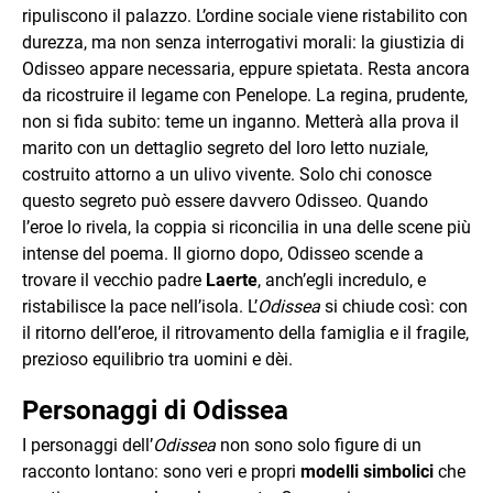
ripuliscono il palazzo. L’ordine sociale viene ristabilito con
durezza, ma non senza interrogativi morali: la giustizia di
Odisseo appare necessaria, eppure spietata. Resta ancora
da ricostruire il legame con Penelope. La regina, prudente,
non si fida subito: teme un inganno. Metterà alla prova il
marito con un dettaglio segreto del loro letto nuziale,
costruito attorno a un ulivo vivente. Solo chi conosce
questo segreto può essere davvero Odisseo. Quando
l’eroe lo rivela, la coppia si riconcilia in una delle scene più
intense del poema. Il giorno dopo, Odisseo scende a
trovare il vecchio padre
Laerte
, anch’egli incredulo, e
ristabilisce la pace nell’isola. L’
Odissea
si chiude così: con
il ritorno dell’eroe, il ritrovamento della famiglia e il fragile,
prezioso equilibrio tra uomini e dèi.
Personaggi di Odissea
I personaggi dell’
Odissea
non sono solo figure di un
racconto lontano: sono veri e propri
modelli simbolici
che