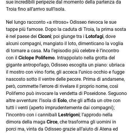
sue incredibili peripezie dal momento della partenza da
Troia fino all’arrivo sull’isola.
Nel lungo racconto «a ritroso» Odisseo rievoca le sue
tappe più famose. Dopo la caduta di Troia, la prima sosta
è nel paese dei
Ciconi
; poi giunge tra i
Lotofagi
, dove
alcuni compagni, mangiato il loto, dimenticano la voglia
di tornare a casa. Ma l’episodio più celebre è l’incontro
con il
Ciclope Polifemo
. Intrappolato nella grotta del
gigante antropofago, Odisseo escogita un piano: ubriaca
il mostro con vino forte, gli acceca l’unico occhio e fugge
nascosto sotto il ventre delle pecore. Prima di andarsene,
però, commette l’errore di rivelare il proprio nome, così
Polifemo può invocare la vendetta di Poseidone. Seguono
altre avventure: l’isola di
Eolo
, che gli affida un otre con
tutti i venti (aperto imprudentemente dai compagni);
l’incontro con i cannibali
Lestrigoni
; l’approdo nella
dimora della maga
Circe
, che trasforma gli uomini in
porci ma, vinta da Odisseo grazie all’aiuto di Atena ed