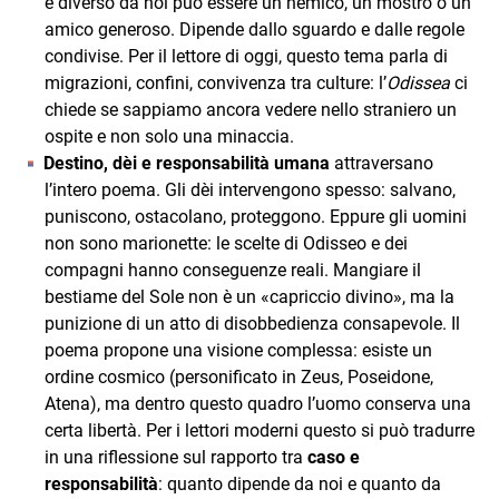
è diverso da noi può essere un nemico, un mostro o un
amico generoso. Dipende dallo sguardo e dalle regole
condivise. Per il lettore di oggi, questo tema parla di
migrazioni, confini, convivenza tra culture: l’
Odissea
ci
chiede se sappiamo ancora vedere nello straniero un
ospite e non solo una minaccia.
Destino, dèi e responsabilità umana
attraversano
l’intero poema. Gli dèi intervengono spesso: salvano,
puniscono, ostacolano, proteggono. Eppure gli uomini
non sono marionette: le scelte di Odisseo e dei
compagni hanno conseguenze reali. Mangiare il
bestiame del Sole non è un «capriccio divino», ma la
punizione di un atto di disobbedienza consapevole. Il
poema propone una visione complessa: esiste un
ordine cosmico (personificato in Zeus, Poseidone,
Atena), ma dentro questo quadro l’uomo conserva una
certa libertà. Per i lettori moderni questo si può tradurre
in una riflessione sul rapporto tra
caso e
responsabilità
: quanto dipende da noi e quanto da