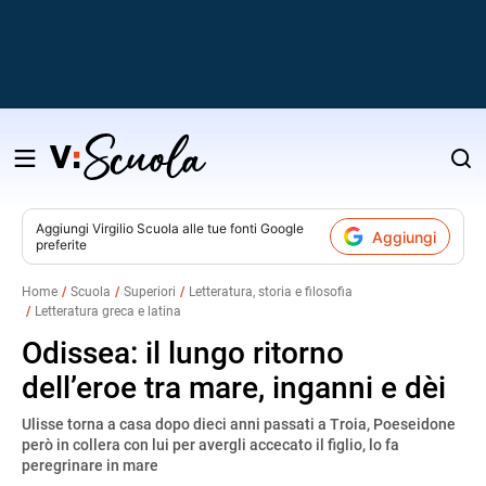
Salta
al
contenuto
Aggiungi
Virgilio Scuola
alle tue fonti Google
Aggiungi
preferite
v
Home
Scuola
Superiori
Letteratura, storia e filosofia
Letteratura greca e latina
i
Odissea: il lungo ritorno
dell’eroe tra mare, inganni e dèi
Ulisse torna a casa dopo dieci anni passati a Troia, Poeseidone
però in collera con lui per avergli accecato il figlio, lo fa
peregrinare in mare