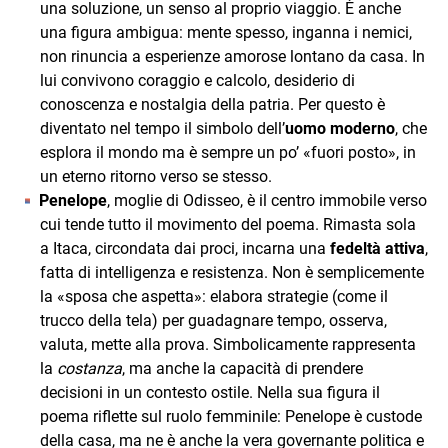
una soluzione, un senso al proprio viaggio. È anche
una figura ambigua: mente spesso, inganna i nemici,
non rinuncia a esperienze amorose lontano da casa. In
lui convivono coraggio e calcolo, desiderio di
conoscenza e nostalgia della patria. Per questo è
diventato nel tempo il simbolo dell’
uomo moderno
, che
esplora il mondo ma è sempre un po’ «fuori posto», in
un eterno ritorno verso se stesso.
Penelope
, moglie di Odisseo, è il centro immobile verso
cui tende tutto il movimento del poema. Rimasta sola
a Itaca, circondata dai proci, incarna una
fedeltà attiva
,
fatta di intelligenza e resistenza. Non è semplicemente
la «sposa che aspetta»: elabora strategie (come il
trucco della tela) per guadagnare tempo, osserva,
valuta, mette alla prova. Simbolicamente rappresenta
la
costanza
, ma anche la capacità di prendere
decisioni in un contesto ostile. Nella sua figura il
poema riflette sul ruolo femminile: Penelope è custode
della casa, ma ne è anche la vera governante politica e