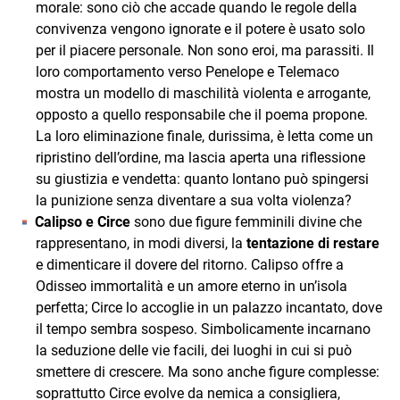
morale: sono ciò che accade quando le regole della
convivenza vengono ignorate e il potere è usato solo
per il piacere personale. Non sono eroi, ma parassiti. Il
loro comportamento verso Penelope e Telemaco
mostra un modello di maschilità violenta e arrogante,
opposto a quello responsabile che il poema propone.
La loro eliminazione finale, durissima, è letta come un
ripristino dell’ordine, ma lascia aperta una riflessione
su giustizia e vendetta: quanto lontano può spingersi
la punizione senza diventare a sua volta violenza?
Calipso e Circe
sono due figure femminili divine che
rappresentano, in modi diversi, la
tentazione di restare
e dimenticare il dovere del ritorno. Calipso offre a
Odisseo immortalità e un amore eterno in un’isola
perfetta; Circe lo accoglie in un palazzo incantato, dove
il tempo sembra sospeso. Simbolicamente incarnano
la seduzione delle vie facili, dei luoghi in cui si può
smettere di crescere. Ma sono anche figure complesse:
soprattutto Circe evolve da nemica a consigliera,