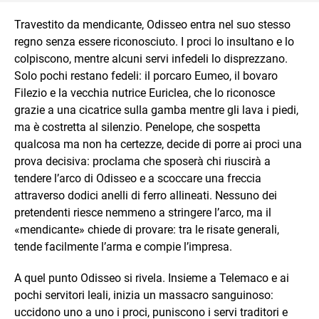
Travestito da mendicante, Odisseo entra nel suo stesso
regno senza essere riconosciuto. I proci lo insultano e lo
colpiscono, mentre alcuni servi infedeli lo disprezzano.
Solo pochi restano fedeli: il porcaro Eumeo, il bovaro
Filezio e la vecchia nutrice Euriclea, che lo riconosce
grazie a una cicatrice sulla gamba mentre gli lava i piedi,
ma è costretta al silenzio. Penelope, che sospetta
qualcosa ma non ha certezze, decide di porre ai proci una
prova decisiva: proclama che sposerà chi riuscirà a
tendere l’arco di Odisseo e a scoccare una freccia
attraverso dodici anelli di ferro allineati. Nessuno dei
pretendenti riesce nemmeno a stringere l’arco, ma il
«mendicante» chiede di provare: tra le risate generali,
tende facilmente l’arma e compie l’impresa.
A quel punto Odisseo si rivela. Insieme a Telemaco e ai
pochi servitori leali, inizia un massacro sanguinoso:
uccidono uno a uno i proci, puniscono i servi traditori e