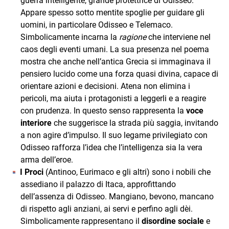
guerra intelligente, grande protettrice di Odisseo.
Appare spesso sotto mentite spoglie per guidare gli
uomini, in particolare Odisseo e Telemaco.
Simbolicamente incarna la
ragione
che interviene nel
caos degli eventi umani. La sua presenza nel poema
mostra che anche nell’antica Grecia si immaginava il
pensiero lucido come una forza quasi divina, capace di
orientare azioni e decisioni. Atena non elimina i
pericoli, ma aiuta i protagonisti a leggerli e a reagire
con prudenza. In questo senso rappresenta la
voce
interiore
che suggerisce la strada più saggia, invitando
a non agire d’impulso. Il suo legame privilegiato con
Odisseo rafforza l’idea che l’intelligenza sia la vera
arma dell’eroe.
I Proci
(Antinoo, Eurimaco e gli altri) sono i nobili che
assediano il palazzo di Itaca, approfittando
dell’assenza di Odisseo. Mangiano, bevono, mancano
di rispetto agli anziani, ai servi e perfino agli dèi.
Simbolicamente rappresentano il
disordine sociale
e