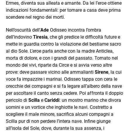
Ermes, diventa sua alleata e amante. Da lei l’eroe ottiene
indicazioni fondamentali: per tornare a casa deve prima
scendere nel regno dei morti.
Nell’oscurità dell’
Ade
Odisseo incontra l’ombra
dell’indovino
Tiresia
, che gli predice le difficoltà future e
mette in guardia contro la violazione del bestiame sacro
al dio Sole. L’eroe parla anche con la madre Anticlea,
morta di dolore, e con i grandi del passato. Tornato nel
mondo dei vivi, riparte da Circe e si avvia verso altre
prove: deve passare vicino alle ammalianti
Sirene
, la cui
voce fa impazzire i marinai. Odisseo tappa con cera le
orecchie dei compagni e si fa legare all’albero della nave
per ascoltare il canto senza cedere. Poi affronta il doppio
pericolo di
Scilla
e
Cariddi
: un mostro marino che divora
uomini e un vortice che inghiotte le navi. Costretto a
scegliere il male minore, sacrifica alcuni compagni a
Scilla pur di non perdere l’intera nave. Infine giunge
all’isola del Sole, dove, durante la sua assenza, i