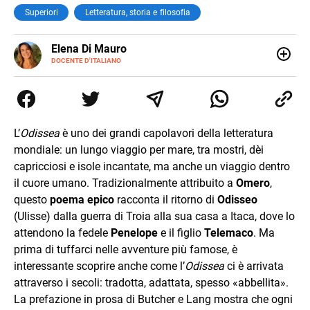
Superiori
Letteratura, storia e filosofia
E-
Elena Di Mauro
MAIL
DOCENTE D'ITALIANO
Elbana, laureata con lode in Filologia Moderna a Firenze
(2018), ho lavorato e viaggiato tra Nepal, Nuova Zelanda,
Australia e Asia, maturando inglese, spagnolo e il
desiderio di insegnare. Oggi sono docente di ruolo
all’Elba: credo nella scuola come seme di libertà e
L’
Odissea
è uno dei grandi capolavori della letteratura
cambiamento.
mondiale: un lungo viaggio per mare, tra mostri, dèi
capricciosi e isole incantate, ma anche un viaggio dentro
il cuore umano. Tradizionalmente attribuito a
Omero
,
questo
poema epico
racconta il ritorno di
Odisseo
(Ulisse) dalla guerra di Troia alla sua casa a Itaca, dove lo
attendono la fedele
Penelope
e il figlio
Telemaco
. Ma
prima di tuffarci nelle avventure più famose, è
interessante scoprire anche come l’
Odissea
ci è arrivata
attraverso i secoli: tradotta, adattata, spesso «abbellita».
La prefazione in prosa di Butcher e Lang mostra che ogni