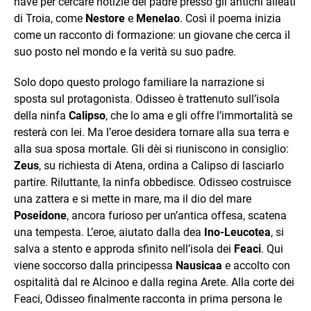
nave per cercare notizie del padre presso gli antichi alleati
di Troia, come
Nestore
e
Menelao
. Così il poema inizia
come un racconto di formazione: un giovane che cerca il
suo posto nel mondo e la verità su suo padre.
Solo dopo questo prologo familiare la narrazione si
sposta sul protagonista. Odisseo è trattenuto sull’isola
della ninfa
Calipso
, che lo ama e gli offre l’immortalità se
resterà con lei. Ma l’eroe desidera tornare alla sua terra e
alla sua sposa mortale. Gli dèi si riuniscono in consiglio:
Zeus
, su richiesta di Atena, ordina a Calipso di lasciarlo
partire. Riluttante, la ninfa obbedisce. Odisseo costruisce
una zattera e si mette in mare, ma il dio del mare
Poseidone
, ancora furioso per un’antica offesa, scatena
una tempesta. L’eroe, aiutato dalla dea
Ino-Leucotea
, si
salva a stento e approda sfinito nell’isola dei
Feaci
. Qui
viene soccorso dalla principessa
Nausicaa
e accolto con
ospitalità dal re Alcinoo e dalla regina Arete. Alla corte dei
Feaci, Odisseo finalmente racconta in prima persona le