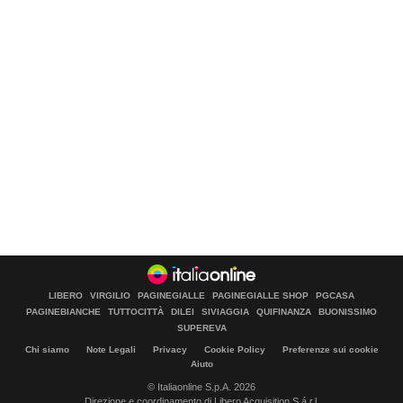
LIBERO
VIRGILIO
PAGINEGIALLE
PAGINEGIALLE SHOP
PGCASA
PAGINEBIANCHE
TUTTOCITTÀ
DILEI
SIVIAGGIA
QUIFINANZA
BUONISSIMO
SUPEREVA
Chi siamo
Note Legali
Privacy
Cookie Policy
Preferenze sui cookie
Aiuto
© Italiaonline S.p.A. 2026
Direzione e coordinamento di Libero Acquisition S.á r.l.