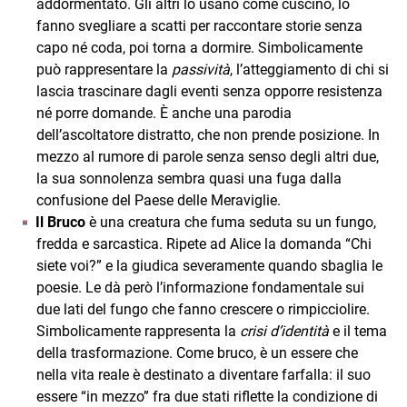
addormentato. Gli altri lo usano come cuscino, lo
fanno svegliare a scatti per raccontare storie senza
capo né coda, poi torna a dormire. Simbolicamente
può rappresentare la
passività
, l’atteggiamento di chi si
lascia trascinare dagli eventi senza opporre resistenza
né porre domande. È anche una parodia
dell’ascoltatore distratto, che non prende posizione. In
mezzo al rumore di parole senza senso degli altri due,
la sua sonnolenza sembra quasi una fuga dalla
confusione del Paese delle Meraviglie.
Il Bruco
è una creatura che fuma seduta su un fungo,
fredda e sarcastica. Ripete ad Alice la domanda “Chi
siete voi?” e la giudica severamente quando sbaglia le
poesie. Le dà però l’informazione fondamentale sui
due lati del fungo che fanno crescere o rimpicciolire.
Simbolicamente rappresenta la
crisi d’identità
e il tema
della trasformazione. Come bruco, è un essere che
nella vita reale è destinato a diventare farfalla: il suo
essere “in mezzo” fra due stati riflette la condizione di