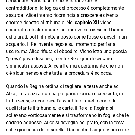
convocato come testimone, è terrorizzato e
contraddittorio: la logica del processo è completamente
assurda. Alice intanto ricomincia a crescere e diventa
enorme rispetto al tribunale. Nel
capitolo XII
viene
chiamata a testimoniare: nel muoversi rovescia il banco
dei giurati, poi li rimette a posto come fossero pesci in un
acquario. Il Re inventa regole sul momento per farla
uscire, ma Alice rifiuta di obbedire. Viene letta una poesia
“prova” priva di senso; mentre Re e giurati cercano
significati nascosti, Alice afferma apertamente che non
c’è alcun senso e che tutta la procedura è sciocca.
Quando la Regina ordina di tagliare la testa anche ad
Alice, la ragazza non ha più paura: ormai è cresciuta, in
tutti i sensi, e riconosce l’assurdità di quel mondo. In
quell’istante il tribunale, le carte, il Re e la Regina si
sollevano vorticosamente e si trasformano in foglie che le
cadono addosso: Alice si risveglia nel prato, con la testa
sulle ginocchia della sorella. Racconta il sogno e poi corre