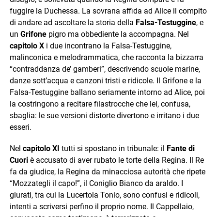
fuggire la Duchessa. La sovrana affida ad Alice il compito
di andare ad ascoltare la storia della
Falsa-Testuggine
, e
un
Grifone
pigro ma obbediente la accompagna. Nel
capitolo X
i due incontrano la Falsa-Testuggine,
malinconica e melodrammatica, che racconta la bizzarra
“contraddanza de’ gamberi”, descrivendo scuole marine,
danze sott’acqua e canzoni tristi e ridicole. Il Grifone e la
Falsa-Testuggine ballano seriamente intorno ad Alice, poi
la costringono a recitare filastrocche che lei, confusa,
sbaglia: le sue versioni distorte divertono e irritano i due
esseri.
Nel
capitolo XI
tutti si spostano in tribunale: il
Fante di
Cuori
è accusato di aver rubato le torte della Regina. Il Re
fa da giudice, la Regina da minacciosa autorità che ripete
“Mozzategli il capo!”, il Coniglio Bianco da araldo. I
giurati, tra cui la Lucertola Tonio, sono confusi e ridicoli,
intenti a scriversi perfino il proprio nome. Il Cappellaio,