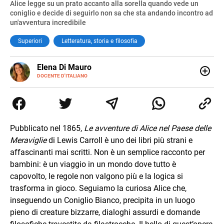
Alice legge su un prato accanto alla sorella quando vede un
coniglio e decide di seguirlo non sa che sta andando incontro ad
un'avventura incredibile
Superiori
Letteratura, storia e filosofia
E-
Elena Di Mauro
MAIL
DOCENTE D'ITALIANO
Elbana, laureata con lode in Filologia Moderna a Firenze
(2018), ho lavorato e viaggiato tra Nepal, Nuova Zelanda,
Australia e Asia, maturando inglese, spagnolo e il
desiderio di insegnare. Oggi sono docente di ruolo
all’Elba: credo nella scuola come seme di libertà e
Pubblicato nel 1865,
Le avventure di Alice nel Paese delle
cambiamento.
Meraviglie
di Lewis Carroll è uno dei libri più strani e
affascinanti mai scritti. Non è un semplice racconto per
bambini: è un viaggio in un mondo dove tutto è
capovolto, le regole non valgono più e la logica si
trasforma in gioco. Seguiamo la curiosa Alice che,
inseguendo un Coniglio Bianco, precipita in un luogo
pieno di creature bizzarre, dialoghi assurdi e domande