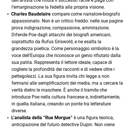
dell’artista che rifiuta il successo facile e paga con
l’emarginazione la fedeltà alla propria visione.
Charles Baudelaire
compare come narratore‑biografo
appassionato. Non è un critico freddo: nelle sue pagine
prova indignazione, compassione, ammirazione.
Difende Poe dagli attacchi dei biografi americani,
soprattutto da Rufus Griswold, e ne esalta la
grandezza poetica. Come personaggio simbolico è la
voce dell’Europa che riconosce un genio rifiutato dalla
sua patria. Rappresenta il lettore ideale, capace di
cogliere la profondità dei racconti e di vedere oltre i
pettegolezzi. La sua figura invita chi legge a non
fermarsi alle semplificazioni dei media, ma a cercare la
verità dietro le maschere. È anche il tramite che
introduce Poe nella cultura francese e, indirettamente,
in quella italiana, creando un ponte tra letterature
diverse.
L’analista della “Rue Morgue”
è una figura teorica,
anticipazione del futuro detective Dupin. Non viene