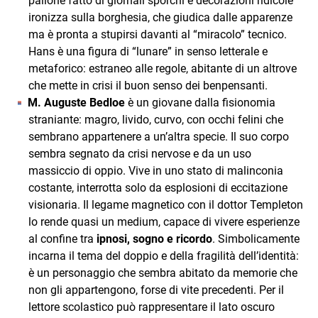
pallone fatto di giornali sporchi e decorazioni ridicole
ironizza sulla borghesia, che giudica dalle apparenze
ma è pronta a stupirsi davanti al “miracolo” tecnico.
Hans è una figura di “lunare” in senso letterale e
metaforico: estraneo alle regole, abitante di un altrove
che mette in crisi il buon senso dei benpensanti.
M. Auguste Bedloe
è un giovane dalla fisionomia
straniante: magro, livido, curvo, con occhi felini che
sembrano appartenere a un’altra specie. Il suo corpo
sembra segnato da crisi nervose e da un uso
massiccio di oppio. Vive in uno stato di malinconia
costante, interrotta solo da esplosioni di eccitazione
visionaria. Il legame magnetico con il dottor Templeton
lo rende quasi un medium, capace di vivere esperienze
al confine tra
ipnosi, sogno e ricordo
. Simbolicamente
incarna il tema del doppio e della fragilità dell’identità:
è un personaggio che sembra abitato da memorie che
non gli appartengono, forse di vite precedenti. Per il
lettore scolastico può rappresentare il lato oscuro