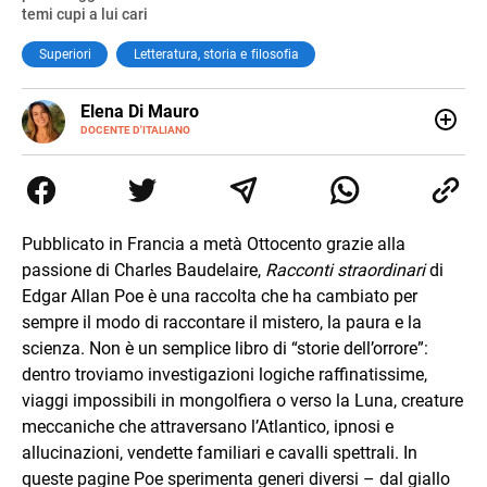
temi cupi a lui cari
Superiori
Letteratura, storia e filosofia
E-
Elena Di Mauro
MAIL
DOCENTE D'ITALIANO
Elbana, laureata con lode in Filologia Moderna a Firenze
(2018), ho lavorato e viaggiato tra Nepal, Nuova Zelanda,
Australia e Asia, maturando inglese, spagnolo e il
desiderio di insegnare. Oggi sono docente di ruolo
all’Elba: credo nella scuola come seme di libertà e
Pubblicato in Francia a metà Ottocento grazie alla
cambiamento.
passione di Charles Baudelaire,
Racconti straordinari
di
Edgar Allan Poe è una raccolta che ha cambiato per
sempre il modo di raccontare il mistero, la paura e la
scienza. Non è un semplice libro di “storie dell’orrore”:
dentro troviamo investigazioni logiche raffinatissime,
viaggi impossibili in mongolfiera o verso la Luna, creature
meccaniche che attraversano l’Atlantico, ipnosi e
allucinazioni, vendette familiari e cavalli spettrali. In
queste pagine Poe sperimenta generi diversi – dal giallo