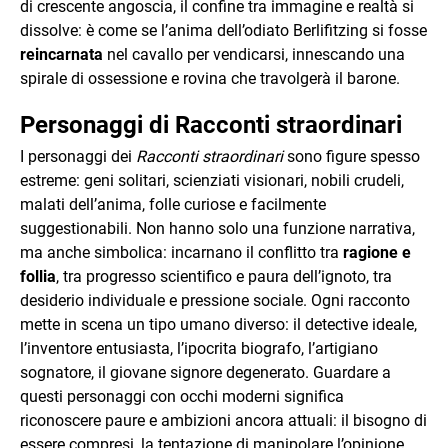
di crescente angoscia, il confine tra immagine e realtà si
dissolve: è come se l’anima dell’odiato Berlifitzing si fosse
reincarnata
nel cavallo per vendicarsi, innescando una
spirale di ossessione e rovina che travolgerà il barone.
Personaggi di Racconti straordinari
I personaggi dei
Racconti straordinari
sono figure spesso
estreme: geni solitari, scienziati visionari, nobili crudeli,
malati dell’anima, folle curiose e facilmente
suggestionabili. Non hanno solo una funzione narrativa,
ma anche simbolica: incarnano il conflitto tra
ragione e
follia
, tra progresso scientifico e paura dell’ignoto, tra
desiderio individuale e pressione sociale. Ogni racconto
mette in scena un tipo umano diverso: il detective ideale,
l’inventore entusiasta, l’ipocrita biografo, l’artigiano
sognatore, il giovane signore degenerato. Guardare a
questi personaggi con occhi moderni significa
riconoscere paure e ambizioni ancora attuali: il bisogno di
essere compresi, la tentazione di manipolare l’opinione