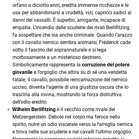
orfano a diciotto anni, eredita immense ricchezze e le
usa per abbandonarsi a crudeltà, vizi, capricci sadici ai
danni dei vassalli. È superbo, arrogante, incapace di
empatia. L’incendio delle scuderie dei rivali Berlifitzing
fa sospettare che sia anche criminale. Quando l’arazzo
con il cavallo nemico sembra animarsi, Frédérick cade
sotto il fascino del soprannaturale e si lega
morbosamente a un misterioso destriero.
Simbolicamente rappresenta la
corruzione del potere
giovanile
e l’orgoglio che attira su di sé una vendetta
fatale: il cavallo, possibile reincarnazione del nemico
ucciso, diventa l’agente di una giustizia oscura che lo
trascina alla rovina, mostrando la forza distruttiva
dell’odio eredito.
Wilhelm Berlifitzing
è il vecchio conte rivale dei
Metzengerstein. Debole nel corpo ma feroce nello
spirito, nutre un odio viscerale verso la famiglia nemica
e trova nelle sue scuderie e nei cavalli l’ultimo orgoglio.