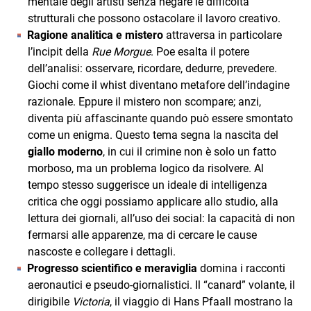
mentale degli artisti senza negare le difficoltà
strutturali che possono ostacolare il lavoro creativo.
Ragione analitica e mistero
attraversa in particolare
l’incipit della
Rue Morgue
. Poe esalta il potere
dell’analisi: osservare, ricordare, dedurre, prevedere.
Giochi come il whist diventano metafore dell’indagine
razionale. Eppure il mistero non scompare; anzi,
diventa più affascinante quando può essere smontato
come un enigma. Questo tema segna la nascita del
giallo moderno
, in cui il crimine non è solo un fatto
morboso, ma un problema logico da risolvere. Al
tempo stesso suggerisce un ideale di intelligenza
critica che oggi possiamo applicare allo studio, alla
lettura dei giornali, all’uso dei social: la capacità di non
fermarsi alle apparenze, ma di cercare le cause
nascoste e collegare i dettagli.
Progresso scientifico e meraviglia
domina i racconti
aeronautici e pseudo‑giornalistici. Il “canard” volante, il
dirigibile
Victoria
, il viaggio di Hans Pfaall mostrano la