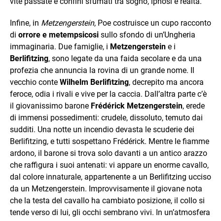
vite passate e confini sfumati tra sogno, ipnosi e realtà.
Infine, in
Metzengerstein
, Poe costruisce un cupo racconto
di
orrore e metempsicosi
sullo sfondo di un’Ungheria
immaginaria. Due famiglie, i
Metzengerstein
e i
Berlifitzing
, sono legate da una faida secolare e da una
profezia che annuncia la rovina di un grande nome. Il
vecchio conte
Wilhelm Berlifitzing
, decrepito ma ancora
feroce, odia i rivali e vive per la caccia. Dall’altra parte c’è
il giovanissimo barone
Frédérick Metzengerstein
, erede
di immensi possedimenti: crudele, dissoluto, temuto dai
sudditi. Una notte un incendio devasta le scuderie dei
Berlifitzing, e tutti sospettano Frédérick. Mentre le fiamme
ardono, il barone si trova solo davanti a un antico arazzo
che raffigura i suoi antenati: vi appare un enorme cavallo,
dal colore innaturale, appartenente a un Berlifitzing ucciso
da un Metzengerstein. Improvvisamente il giovane nota
che la testa del cavallo ha cambiato posizione, il collo si
tende verso di lui, gli occhi sembrano vivi. In un’atmosfera