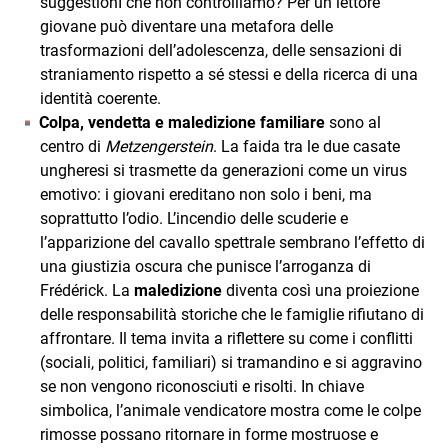
suggestionI che non controlliamo? Per un lettore
giovane può diventare una metafora delle
trasformazioni dell’adolescenza, delle sensazioni di
straniamento rispetto a sé stessi e della ricerca di una
identità coerente.
Colpa, vendetta e maledizione familiare
sono al
centro di
Metzengerstein
. La faida tra le due casate
ungheresi si trasmette da generazioni come un virus
emotivo: i giovani ereditano non solo i beni, ma
soprattutto l’odio. L’incendio delle scuderie e
l’apparizione del cavallo spettrale sembrano l’effetto di
una giustizia oscura che punisce l’arroganza di
Frédérick. La
maledizione
diventa così una proiezione
delle responsabilità storiche che le famiglie rifiutano di
affrontare. Il tema invita a riflettere su come i conflitti
(sociali, politici, familiari) si tramandino e si aggravino
se non vengono riconosciuti e risolti. In chiave
simbolica, l’animale vendicatore mostra come le colpe
rimosse possano ritornare in forme mostruose e