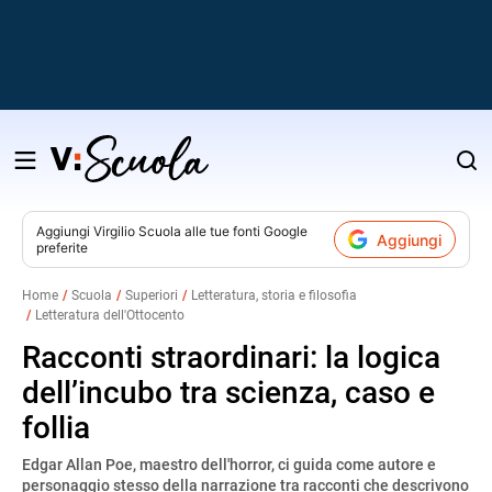
Salta
al
contenuto
Aggiungi
Virgilio Scuola
alle tue fonti Google
Aggiungi
preferite
v
Home
Scuola
Superiori
Letteratura, storia e filosofia
Letteratura dell'Ottocento
i
Racconti straordinari: la logica
dell’incubo tra scienza, caso e
follia
Edgar Allan Poe, maestro dell'horror, ci guida come autore e
personaggio stesso della narrazione tra racconti che descrivono