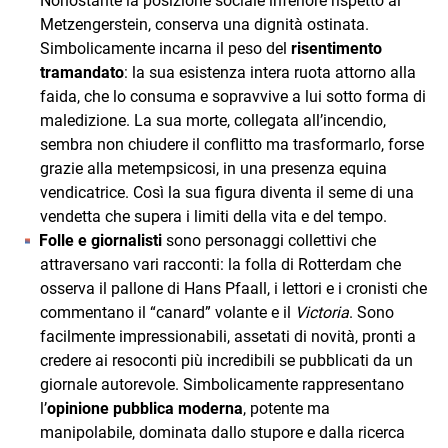
Nonostante la posizione sociale inferiore rispetto ai
Metzengerstein, conserva una dignità ostinata.
Simbolicamente incarna il peso del
risentimento
tramandato
: la sua esistenza intera ruota attorno alla
faida, che lo consuma e sopravvive a lui sotto forma di
maledizione. La sua morte, collegata all’incendio,
sembra non chiudere il conflitto ma trasformarlo, forse
grazie alla metempsicosi, in una presenza equina
vendicatrice. Così la sua figura diventa il seme di una
vendetta che supera i limiti della vita e del tempo.
Folle e giornalisti
sono personaggi collettivi che
attraversano vari racconti: la folla di Rotterdam che
osserva il pallone di Hans Pfaall, i lettori e i cronisti che
commentano il “canard” volante e il
Victoria
. Sono
facilmente impressionabili, assetati di novità, pronti a
credere ai resoconti più incredibili se pubblicati da un
giornale autorevole. Simbolicamente rappresentano
l’
opinione pubblica moderna
, potente ma
manipolabile, dominata dallo stupore e dalla ricerca