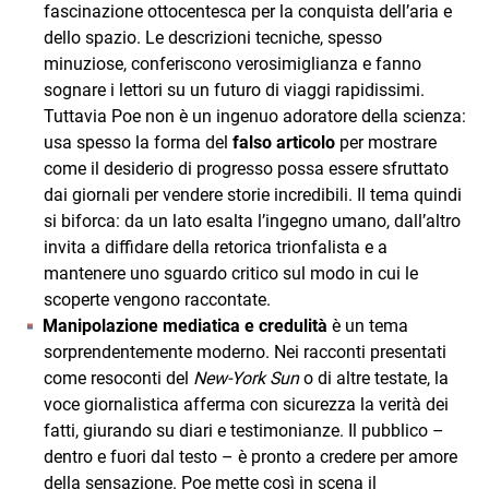
fascinazione ottocentesca per la conquista dell’aria e
dello spazio. Le descrizioni tecniche, spesso
minuziose, conferiscono verosimiglianza e fanno
sognare i lettori su un futuro di viaggi rapidissimi.
Tuttavia Poe non è un ingenuo adoratore della scienza:
usa spesso la forma del
falso articolo
per mostrare
come il desiderio di progresso possa essere sfruttato
dai giornali per vendere storie incredibili. Il tema quindi
si biforca: da un lato esalta l’ingegno umano, dall’altro
invita a diffidare della retorica trionfalista e a
mantenere uno sguardo critico sul modo in cui le
scoperte vengono raccontate.
Manipolazione mediatica e credulità
è un tema
sorprendentemente moderno. Nei racconti presentati
come resoconti del
New‑York Sun
o di altre testate, la
voce giornalistica afferma con sicurezza la verità dei
fatti, giurando su diari e testimonianze. Il pubblico –
dentro e fuori dal testo – è pronto a credere per amore
della sensazione. Poe mette così in scena il