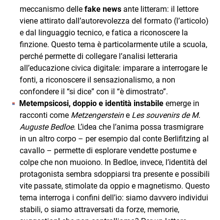
meccanismo delle
fake news
ante litteram: il lettore
viene attirato dall’autorevolezza del formato (l’articolo)
e dal linguaggio tecnico, e fatica a riconoscere la
finzione. Questo tema è particolarmente utile a scuola,
perché permette di collegare l’analisi letteraria
all’educazione civica digitale: imparare a interrogare le
fonti, a riconoscere il sensazionalismo, a non
confondere il “si dice” con il “è dimostrato”.
Metempsicosi, doppio e identità instabile
emerge in
racconti come
Metzengerstein
e
Les souvenirs de M.
Auguste Bedloe
. L’idea che l’anima possa trasmigrare
in un altro corpo – per esempio dal conte Berlifitzing al
cavallo – permette di esplorare vendette postume e
colpe che non muoiono. In Bedloe, invece, l’identità del
protagonista sembra sdoppiarsi tra presente e possibili
vite passate, stimolate da oppio e magnetismo. Questo
tema interroga i confini dell’io: siamo davvero individui
stabili, o siamo attraversati da forze, memorie,