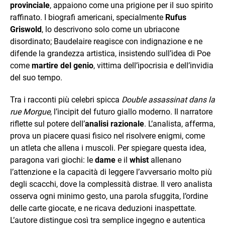
provinciale
, appaiono come una prigione per il suo spirito
raffinato. I biografi americani, specialmente
Rufus
Griswold
, lo descrivono solo come un ubriacone
disordinato; Baudelaire reagisce con indignazione e ne
difende la grandezza artistica, insistendo sull’idea di Poe
come
martire del genio
, vittima dell’ipocrisia e dell’invidia
del suo tempo.
Tra i racconti più celebri spicca
Double assassinat dans la
rue Morgue
, l’incipit del futuro giallo moderno. Il narratore
riflette sul potere dell’
analisi razionale
. L’analista, afferma,
prova un piacere quasi fisico nel risolvere enigmi, come
un atleta che allena i muscoli. Per spiegare questa idea,
paragona vari giochi: le
dame
e il
whist
allenano
l’attenzione e la capacità di leggere l’avversario molto più
degli scacchi, dove la complessità distrae. Il vero analista
osserva ogni minimo gesto, una parola sfuggita, l’ordine
delle carte giocate, e ne ricava deduzioni inaspettate.
L’autore distingue così tra semplice ingegno e autentica