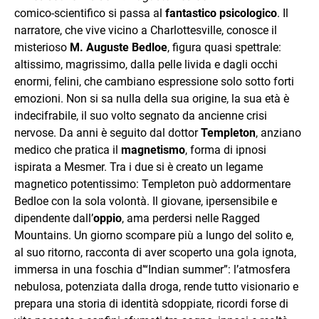
comico‑scientifico si passa al
fantastico psicologico
. Il
narratore, che vive vicino a Charlottesville, conosce il
misterioso
M. Auguste Bedloe
, figura quasi spettrale:
altissimo, magrissimo, dalla pelle livida e dagli occhi
enormi, felini, che cambiano espressione solo sotto forti
emozioni. Non si sa nulla della sua origine, la sua età è
indecifrabile, il suo volto segnato da ancien­ne crisi
nervose. Da anni è seguito dal dottor
Templeton
, anziano
medico che pratica il
magnetismo
, forma di ipnosi
ispirata a Mesmer. Tra i due si è creato un legame
magnetico potentissimo: Templeton può addormentare
Bedloe con la sola volontà. Il giovane, ipersensibile e
dipendente dall’
oppio
, ama perdersi nelle Ragged
Mountains. Un giorno scompare più a lungo del solito e,
al suo ritorno, racconta di aver scoperto una gola ignota,
immersa in una foschia d’“Indian summer”: l’atmosfera
nebulosa, potenziata dalla droga, rende tutto visionario e
prepara una storia di identità sdoppiate, ricordi forse di