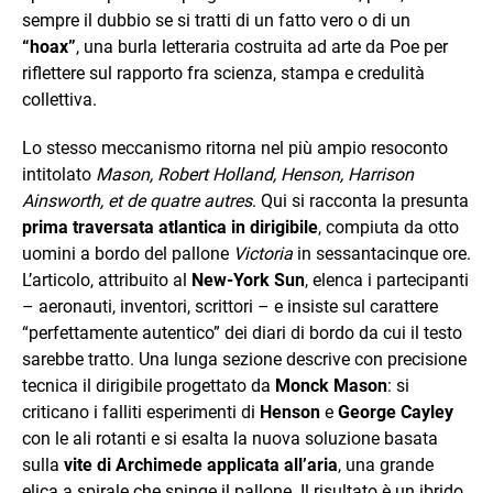
sempre il dubbio se si tratti di un fatto vero o di un
“hoax”
, una burla letteraria costruita ad arte da Poe per
riflettere sul rapporto fra scienza, stampa e credulità
collettiva.
Lo stesso meccanismo ritorna nel più ampio resoconto
intitolato
Mason, Robert Holland, Henson, Harrison
Ainsworth, et de quatre autres
. Qui si racconta la presunta
prima traversata atlantica in dirigibile
, compiuta da otto
uomini a bordo del pallone
Victoria
in sessantacinque ore.
L’articolo, attribuito al
New‑York Sun
, elenca i partecipanti
– aeronauti, inventori, scrittori – e insiste sul carattere
“perfettamente autentico” dei diari di bordo da cui il testo
sarebbe tratto. Una lunga sezione descrive con precisione
tecnica il dirigibile progettato da
Monck Mason
: si
criticano i falliti esperimenti di
Henson
e
George Cayley
con le ali rotanti e si esalta la nuova soluzione basata
sulla
vite di Archimede applicata all’aria
, una grande
elica a spirale che spinge il pallone. Il risultato è un ibrido