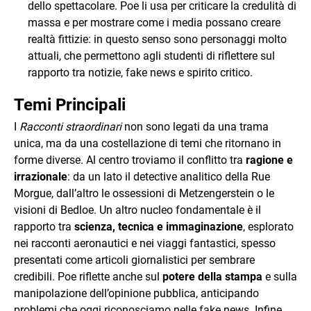
dello spettacolare. Poe li usa per criticare la credulità di
massa e per mostrare come i media possano creare
realtà fittizie: in questo senso sono personaggi molto
attuali, che permettono agli studenti di riflettere sul
rapporto tra notizie, fake news e spirito critico.
Temi Principali
I
Racconti straordinari
non sono legati da una trama
unica, ma da una costellazione di temi che ritornano in
forme diverse. Al centro troviamo il conflitto tra
ragione e
irrazionale
: da un lato il detective analitico della Rue
Morgue, dall’altro le ossessioni di Metzengerstein o le
visioni di Bedloe. Un altro nucleo fondamentale è il
rapporto tra
scienza, tecnica e immaginazione
, esplorato
nei racconti aeronautici e nei viaggi fantastici, spesso
presentati come articoli giornalistici per sembrare
credibili. Poe riflette anche sul
potere della stampa
e sulla
manipolazione dell’opinione pubblica, anticipando
problemi che oggi riconosciamo nelle fake news. Infine,